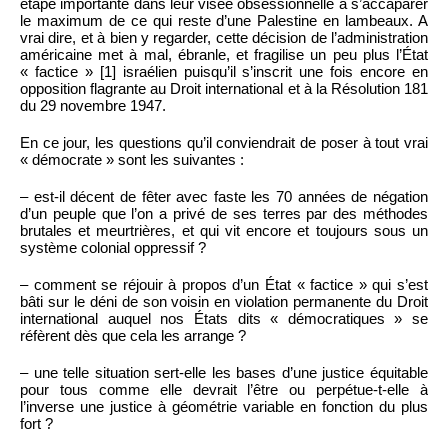
étape importante dans leur visée obsessionnelle à s’accaparer
le maximum de ce qui reste d’une Palestine en lambeaux. A
vrai dire, et à bien y regarder, cette décision de l’administration
américaine met à mal, ébranle, et fragilise un peu plus l’État
« factice » [1] israélien puisqu’il s’inscrit une fois encore en
opposition flagrante au Droit international et à la Résolution 181
du 29 novembre 1947.
En ce jour, les questions qu’il conviendrait de poser à tout vrai
« démocrate » sont les suivantes :
– est-il décent de fêter avec faste les 70 années de négation
d’un peuple que l’on a privé de ses terres par des méthodes
brutales et meurtrières, et qui vit encore et toujours sous un
système colonial oppressif ?
– comment se réjouir à propos d’un État « factice » qui s’est
bâti sur le déni de son voisin en violation permanente du Droit
international auquel nos États dits « démocratiques » se
réfèrent dès que cela les arrange ?
– une telle situation sert-elle les bases d’une justice équitable
pour tous comme elle devrait l’être ou perpétue-t-elle à
l’inverse une justice à géométrie variable en fonction du plus
fort ?