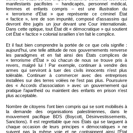
manifestants pacifistes – handicapés, personnel médical,
femmes et enfants compris – est une illustration du
« terrorisme d’État » que représente ce criminel État
« factice », ivre de son impunité, composé d’assassins qui
devront être jugés un jour devant une Cour internationale.
Dans cette optique, tout État dit « démocratique » qui soutient
cet État « factice » colonial israélien s’en fait le complice.
Et il faut bien comprendre la portée de ce que cela signifie :
aujourd’hui, une telle attitude de nos gouvernements renverse
les paradigmes et en fait ainsi des États complices de
« terrorisme d’État » où chacun de nous se trouve pris à
revers, malgré lui ! Par exemple, continuer à vendre des
armes qui serviront à tuer des civils innocents n’est plus
tolérable. Continuer à commercer avec des entreprises
installées sur des terres volées ne l’est pas plus. Poursuivre
des « Accords d’association » avec un gouvernement qui
pratique l’apartheid ou maintient des enfants en prison n’est
plus acceptable.
Nombre de citoyens l’ont bien compris qui se sont mobilisés à
la demande des organisations palestiniennes, dans le
mouvement pacifique BDS (Boycott, Désinvestissements,
Sanctions). Il est regrettable que nos États qui se targuent à
chaque occasion de leurs principes « démocratiques » ne
suivent pas la même voie et ne contraignent ainsi l’État