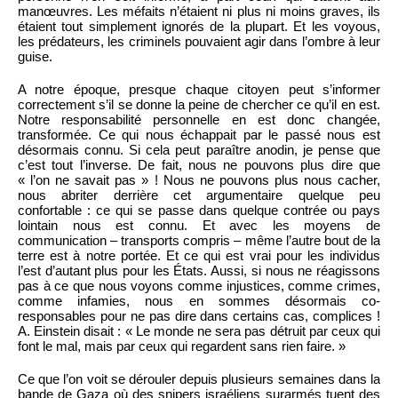
manœuvres. Les méfaits n’étaient ni plus ni moins graves, ils
étaient tout simplement ignorés de la plupart. Et les voyous,
les prédateurs, les criminels pouvaient agir dans l’ombre à leur
guise.
A notre époque, presque chaque citoyen peut s’informer
correctement s’il se donne la peine de chercher ce qu’il en est.
Notre responsabilité personnelle en est donc changée,
transformée. Ce qui nous échappait par le passé nous est
désormais connu. Si cela peut paraître anodin, je pense que
c’est tout l’inverse. De fait, nous ne pouvons plus dire que
« l’on ne savait pas » ! Nous ne pouvons plus nous cacher,
nous abriter derrière cet argumentaire quelque peu
confortable : ce qui se passe dans quelque contrée ou pays
lointain nous est connu. Et avec les moyens de
communication – transports compris – même l’autre bout de la
terre est à notre portée. Et ce qui est vrai pour les individus
l’est d’autant plus pour les États. Aussi, si nous ne réagissons
pas à ce que nous voyons comme injustices, comme crimes,
comme infamies, nous en sommes désormais co-
responsables pour ne pas dire dans certains cas, complices !
A. Einstein disait : « Le monde ne sera pas détruit par ceux qui
font le mal, mais par ceux qui regardent sans rien faire. »
Ce que l’on voit se dérouler depuis plusieurs semaines dans la
bande de Gaza où des snipers israéliens surarmés tuent des