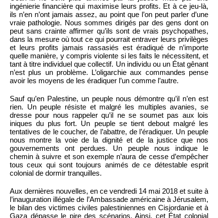
ingénierie financière qui maximise leurs profits. Et à ce jeu-là,
ils n’en n’ont jamais assez, au point que l’on peut parler d’une
vraie pathologie. Nous sommes dirigés par des gens dont on
peut sans crainte affirmer qu’ils sont de vrais psychopathes,
dans la mesure où tout ce qui pourrait entraver leurs privilèges
et leurs profits jamais rassasiés est éradiqué de n’importe
quelle manière, y compris violente si les faits le nécessitent, et
tant à titre individuel que collectif. Un individu ou un État gênant
n’est plus un problème. L’oligarchie aux commandes pense
avoir les moyens de les éradiquer l’un comme l’autre.
Sauf qu’en Palestine, un peuple nous démontre qu’il n’en est
rien. Un peuple résiste et malgré les multiples avanies, se
dresse pour nous rappeler qu’il ne se soumet pas aux lois
iniques du plus fort. Un peuple se tient debout malgré les
tentatives de le coucher, de l’abattre, de l’éradiquer. Un peuple
nous montre la voie de la dignité et de la justice que nos
gouvernements ont perdues. Un peuple nous indique le
chemin à suivre et son exemple n’aura de cesse d’empêcher
tous ceux qui sont toujours animés de ce détestable esprit
colonial de dormir tranquilles.
Aux dernières nouvelles, en ce vendredi 14 mai 2018 et suite à
l’inauguration illégale de l’Ambassade américaine à Jérusalem,
le bilan des victimes civiles palestiniennes en Cisjordanie et à
Gaza dépasse le pire des scénarios. Ainsi, cet État colonial