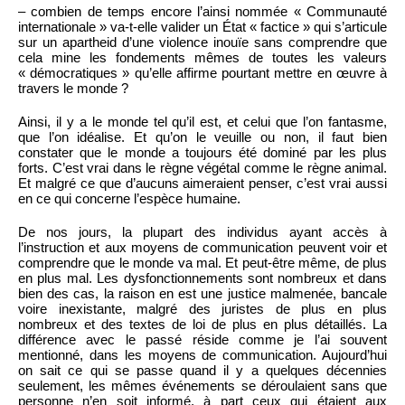
– combien de temps encore l’ainsi nommée « Communauté
internationale » va-t-elle valider un État « factice » qui s’articule
sur un apartheid d’une violence inouïe sans comprendre que
cela mine les fondements mêmes de toutes les valeurs
« démocratiques » qu’elle affirme pourtant mettre en œuvre à
travers le monde ?
Ainsi, il y a le monde tel qu’il est, et celui que l’on fantasme,
que l’on idéalise. Et qu’on le veuille ou non, il faut bien
constater que le monde a toujours été dominé par les plus
forts. C’est vrai dans le règne végétal comme le règne animal.
Et malgré ce que d’aucuns aimeraient penser, c’est vrai aussi
en ce qui concerne l’espèce humaine.
De nos jours, la plupart des individus ayant accès à
l’instruction et aux moyens de communication peuvent voir et
comprendre que le monde va mal. Et peut-être même, de plus
en plus mal. Les dysfonctionnements sont nombreux et dans
bien des cas, la raison en est une justice malmenée, bancale
voire inexistante, malgré des juristes de plus en plus
nombreux et des textes de loi de plus en plus détaillés. La
différence avec le passé réside comme je l’ai souvent
mentionné, dans les moyens de communication. Aujourd’hui
on sait ce qui se passe quand il y a quelques décennies
seulement, les mêmes événements se déroulaient sans que
personne n’en soit informé, à part ceux qui étaient aux