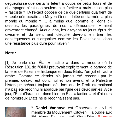
dégueulasse que certains fêtent à coups de petits fours et de
champagne n’est non seulement « factice » mais est en plus
« fasciste » ! A l’exact opposé de ce que certains qualifient de
« seule démocratie au Moyen-Orient, dotée de l’armée la plus
morale du monde » … à moins que, comme je l’écris ci-
dessus, les paradigmes de nos « démocraties » aient
gravement changé. Auquel cas, les citoyens toujours épris de
civisme et du sentiment d’équité devront en tirer les
conséquences et s’organiser comme les Palestiniens, dans
une résistance plus dure pour l’avenir.
Note :
[1] Je parle d’un État « factice » dans la mesure où la
Résolution 181 de l’ONU prévoyait explicitement le partage de
la terre de Palestine historique en deux États, l’un juif et l’autre
arabe. Comme ce dernier n’a jamais été reconnu par le
premier, celui-ci est donc nul et non avenu, et la Palestine
historique prévaut toujours dès lors que le Droit international
n’a pas été reconnu ni appliqué par l’une des deux parties. A ce
jour, l’État d’Israël est donc bien un État « factice » et d’ailleurs
de nombreux États ne le reconnaissent pas.
*
Daniel Vanhove
est Observateur civil et
membre du Mouvement Citoyen. Il a publié aux
Ed. Marco Pietteur – coll. Oser Dire :
Si vous