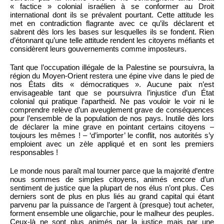
« factice » colonial israélien à se conformer au Droit
international dont ils se prévalent pourtant. Cette attitude les
met en contradiction flagrante avec ce qu’ils déclarent et
sabrent dès lors les bases sur lesquelles ils se fondent. Rien
d’étonnant qu’une telle attitude rendent les citoyens méfiants et
considèrent leurs gouvernements comme imposteurs.
Tant que l’occupation illégale de la Palestine se poursuivra, la
région du Moyen-Orient restera une épine vive dans le pied de
nos États dits « démocratiques ». Aucune paix n’est
envisageable tant que se poursuivra l’injustice d’un État
colonial qui pratique l’apartheid. Ne pas vouloir le voir ni le
comprendre relève d’un aveuglement grave de conséquences
pour l’ensemble de la population de nos pays. Inutile dès lors
de déclarer la mine grave en pointant certains citoyens –
toujours les mêmes ! – ‘d’importer’ le conflit, nos autorités s’y
emploient avec un zèle appliqué et en sont les premiers
responsables !
Le monde nous paraît mal tourner parce que la majorité d’entre
nous sommes de simples citoyens, animés encore d’un
sentiment de justice que la plupart de nos élus n’ont plus. Ces
derniers sont de plus en plus liés au grand capital qui étant
parvenu par la puissance de l’argent à (presque) tout acheter,
forment ensemble une oligarchie, pour le malheur des peuples.
Ceux-là ne sont plus animés par la justice mais par une