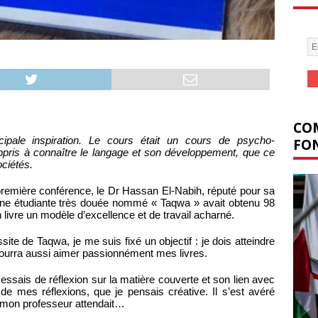
COM
ncipale inspiration. Le cours était un cours de psycho-
FON
appris à connaître le langage et son développement, que ce
ciétés.
a première conférence, le Dr Hassan El-Nabih, réputé pour sa
une étudiante très douée nommé « Taqwa » avait obtenu 98
 livre un modèle d’excellence et de travail acharné.
te de Taqwa, je me suis fixé un objectif : je dois atteindre
pourra aussi aimer passionnément mes livres.
essais de réflexion sur la matière couverte et son lien avec
e de mes réflexions, que je pensais créative. Il s’est avéré
e mon professeur attendait…