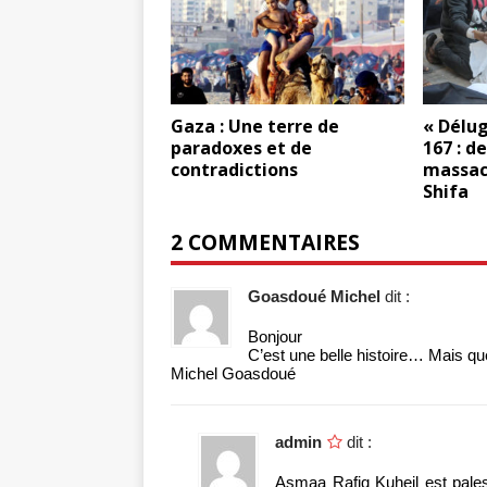
Gaza : Une terre de
« Délug
paradoxes et de
167 : d
contradictions
massacr
Shifa
2 COMMENTAIRES
Goasdoué Michel
dit :
Bonjour
C’est une belle histoire… Mais qu
Michel Goasdoué
admin
dit :
Asmaa Rafiq Kuheil est palesti