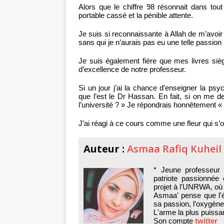
Alors que le chiffre 98 résonnait dans tou
portable cassé et la pénible attente.
Je suis si reconnaissante à Allah de m’avoir
sans qui je n’aurais pas eu une telle passion 
Je suis également fière que mes livres si
d’excellence de notre professeur.
Si un jour j’ai la chance d’enseigner la psy
que l’est le Dr Hassan. En fait, si on me d
l’université ? » Je répondrais honnêtement «
J’ai réagi à ce cours comme une fleur qui s’
Auteur :
Asmaa Rafiq Kuheil
* Jeune professeur 
patriote passionnée
projet à l'UNRWA, où e
Asmaa' pense que l'é
sa passion, l'oxygène 
L'arme la plus puissa
Son compte
twitter