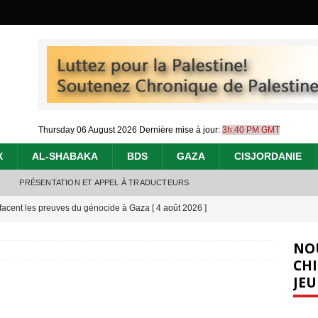
Thursday 06 August 2026
Dernière mise à jour:
3h:40 PM GMT
X
AL-SHABAKA
BDS
GAZA
CISJORDANIE
PRÉSENTATION ET APPEL À TRADUCTEURS
effacent les preuves du génocide à Gaza
[ 4 août 2026 ]
 annonce un « accord de paix » à Gaza, les Israéliens multiplie les
NO
2026 ]
CHI
JEU
e servent de la Cisjordanie comme d’une poubelle pour leurs déchets
t 2026 ]