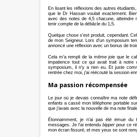
En lisant les réflexions des autres étudiants, 
que le Dr Hassan voulait exactement. Bien
avec des notes de 4,5 chacune, atteindre 
tenir compte de la débâcle du 1,5.
Quelque chose s’est produit, cependant. Ce
de mon Seigneur. Lors d’un symposium tenu 
annoncé une réflexion avec un bonus de trois
Cela m’a rempli de la même joie que le café
impatience tout ce qui avait trait à notr
symposium, il n’y a rien eu. Et juste com
rentrée chez moi, j’ai réécouté la session enre
Ma passion récompensée
Le jour où je devais connaître ma note déf
enfants a cassé mon téléphone portable sur
que j’avais avec la nouvelle de ma note finale
Étonnamment, je n’ai pas été émue du to
messages. Je l’ai entendu
bipper
pour ce rés
mon écran fissuré, et mes yeux se sont remp