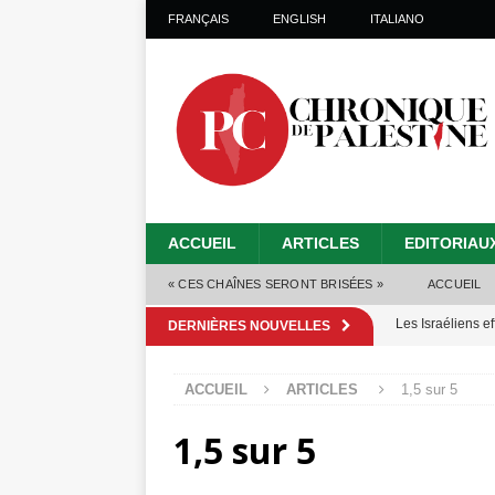
FRANÇAIS
ENGLISH
ITALIANO
ACCUEIL
ARTICLES
EDITORIAU
« CES CHAÎNES SERONT BRISÉES »
ACCUEIL
Les Israéliens 
DERNIÈRES NOUVELLES
Alors que Trump
ACCUEIL
ARTICLES
1,5 sur 5
tueries
[ 4 août 
1,5 sur 5
Les Israéliens s
toxiques
[ 3 aoû