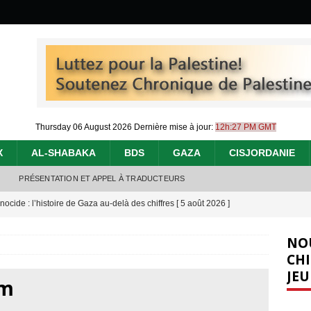
Thursday 06 August 2026
Dernière mise à jour:
12h:27 PM GMT
X
AL-SHABAKA
BDS
GAZA
CISJORDANIE
PRÉSENTATION ET APPEL À TRADUCTEURS
nocide : l’histoire de Gaza au-delà des chiffres
[ 5 août 2026 ]
effacent les preuves du génocide à Gaza
[ 4 août 2026 ]
NO
 annonce un « accord de paix » à Gaza, les Israéliens multiplie les
CHI
JEU
2026 ]
em
e servent de la Cisjordanie comme d’une poubelle pour leurs déchets