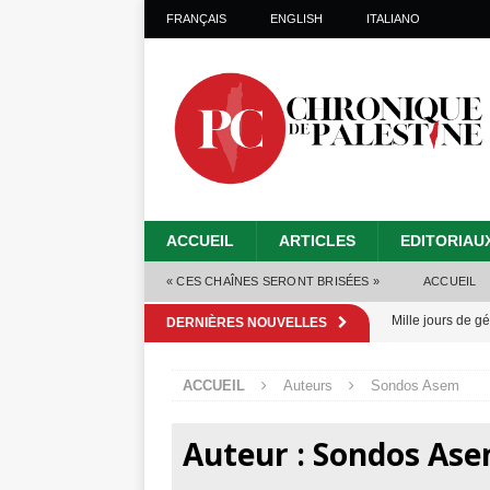
FRANÇAIS
ENGLISH
ITALIANO
ACCUEIL
ARTICLES
EDITORIAU
« CES CHAÎNES SERONT BRISÉES »
ACCUEIL
Mille jours de gé
DERNIÈRES NOUVELLES
Les Israéliens 
ACCUEIL
Auteurs
Sondos Asem
Alors que Trump
tueries
[ 4 août 
Auteur :
Sondos As
Les Israéliens s