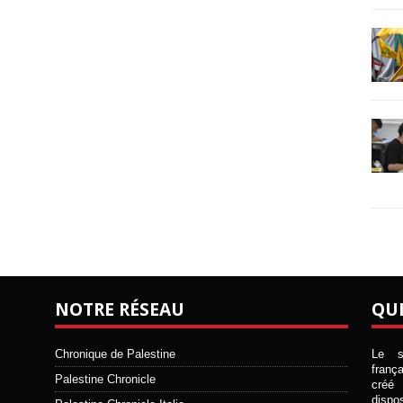
NOTRE RÉSEAU
QU
Chronique de Palestine
Le si
franç
Palestine Chronicle
créé 
disp