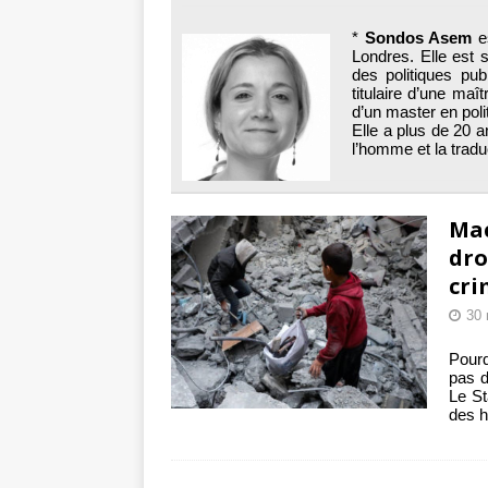
toxiques
[ 3 aoû
*
Sondos Asem
es
Capituler ou mo
Londres. Elle est s
des politiques pu
6 août 2026 ]
titulaire d’une maî
d’un master en poli
Elle a plus de 20 a
l’homme et la tradu
Mac
dro
cri
30
Pourq
pas d
Le St
des h