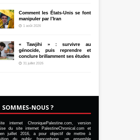
Comment les États-Unis se font
manipuler par l’Iran
1 août 2026
« Tawjihi » : survivre au
génocide, puis reprendre et
conclure brillamment ses études
31 juillet 2026
I SOMMES-NOUS ?
te internet ChroniquePalestine.com, version
aise du site internet PalestineChronical.com et
en juillet 2016, a pour objectif de mettre à
osition du public francophone, un ensemble