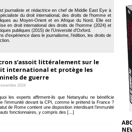
t 2026 ]
t journaliste et rédactrice en chef de Middle East Eye à
urir : le « processus de paix » à Gaza et la propagande occidentale
[
pécialiste du droit international, des droits de l’homme et
bliques au Moyen-Orient et en Afrique du Nord. Elle est
trise en droit international des droits de l’homme (2024) et
tiques publiques (2015) de l’Université d’Oxford.
ns d’expérience dans le journalisme, l’édition, les droits de
ction.
ron s’assoit littéralement sur le
it international et protège les
minels de guerre
 novembre 2024
uoi les experts affirment-ils que Netanyahu ne bénéficie
e l’immunité devant la CPI, comme le prétend la France ?
atut de Rome contient une disposition interdisant l’immunité
auts fonctionnaires, y compris des
[…]
AB
NE