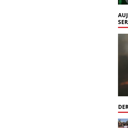
AUJ
SER
DER