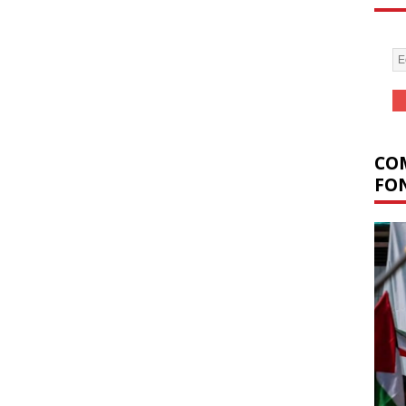
COM
FON