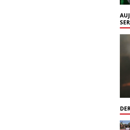
AUJ
SER
DER