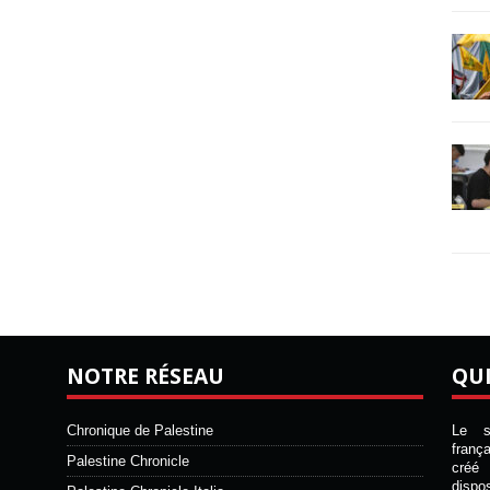
NOTRE RÉSEAU
QU
Chronique de Palestine
Le si
franç
Palestine Chronicle
créé 
disp