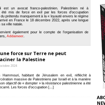
t 2026 ]
i
est un avocat franco-palestinien. Palestinien né à
urir : le « processus de paix » à Gaza et la propagande occidentale
[
 été mis de force en exil par les forces d’occupation
é du prétendu manquement à la « loyauté envers le régime
st arrivé en France le 18 décembre 2022, après une longue
 sa ville natale.
ervient également pour le compte de l’organisation de
iers,
Addameer
.
une force sur Terre ne peut
aciner la Palestine
octobre 2024
h Hammouri, habitant de Jérusalem en exil, réfléchit à
arcération massive de Palestiniens par Israël et à la manière
son objectif de « dompter » la résistance palestinienne a été
ecarré. Les forces d’occupation
[…]
AB
NE