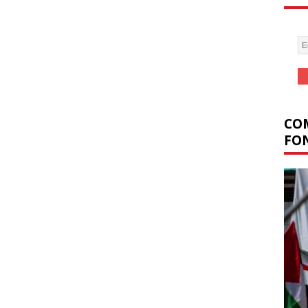
COM
FON