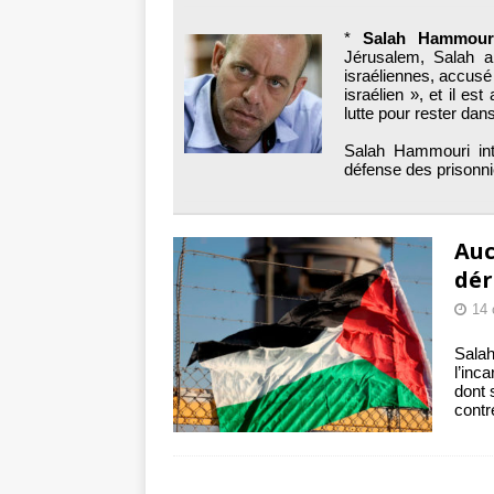
toxiques
[ 3 aoû
*
Salah Hammour
Capituler ou mo
Jérusalem, Salah a
israéliennes, accus
6 août 2026 ]
israélien », et il e
lutte pour rester dans
Salah Hammouri int
défense des prisonn
Auc
dér
14 
Sala
l’inc
dont 
contr