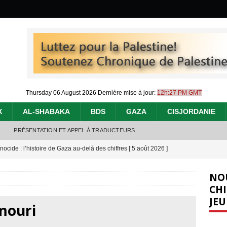
Thursday 06 August 2026
Dernière mise à jour:
12h:27 PM GMT
X
AL-SHABAKA
BDS
GAZA
CISJORDANIE
PRÉSENTATION ET APPEL À TRADUCTEURS
nocide : l’histoire de Gaza au-delà des chiffres
[ 5 août 2026 ]
effacent les preuves du génocide à Gaza
[ 4 août 2026 ]
NO
 annonce un « accord de paix » à Gaza, les Israéliens multiplie les
CHI
JEU
2026 ]
mouri
e servent de la Cisjordanie comme d’une poubelle pour leurs déchets