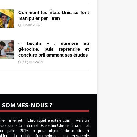
Comment les États-Unis se font
manipuler par l’Iran
1 août 2026
« Tawjihi » : survivre au
génocide, puis reprendre et
conclure brillamment ses études
31 juillet 2026
I SOMMES-NOUS ?
te internet ChroniquePalestine.com, version
aise du site internet PalestineChronical.com et
en juillet 2016, a pour objectif de mettre à
osition du public francophone, un ensemble