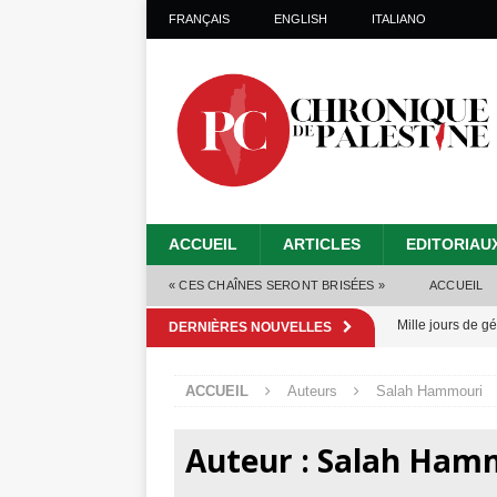
FRANÇAIS
ENGLISH
ITALIANO
ACCUEIL
ARTICLES
EDITORIAU
« CES CHAÎNES SERONT BRISÉES »
ACCUEIL
Mille jours de gé
DERNIÈRES NOUVELLES
Les Israéliens 
ACCUEIL
Auteurs
Salah Hammouri
Alors que Trump
tueries
[ 4 août 
Auteur :
Salah Ham
Les Israéliens s