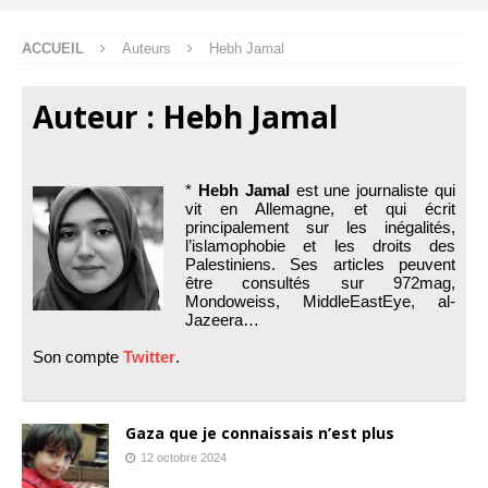
ACCUEIL
Auteurs
Hebh Jamal
Auteur :
Hebh Jamal
*
Hebh Jamal
est une journaliste qui
vit en Allemagne, et qui écrit
principalement sur les inégalités,
l’islamophobie et les droits des
Palestiniens. Ses articles peuvent
être consultés sur 972mag,
Mondoweiss, MiddleEastEye, al-
Jazeera…
Son compte
Twitter
.
Gaza que je connaissais n’est plus
12 octobre 2024