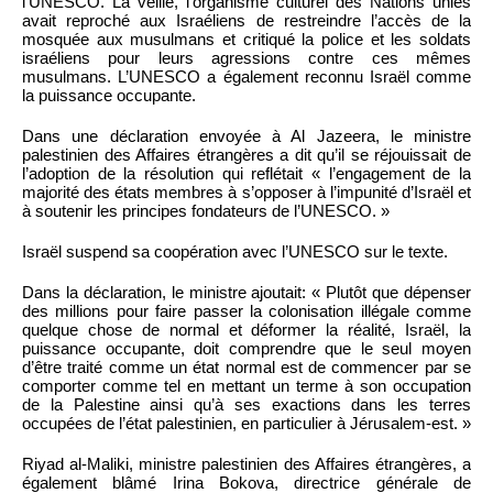
l’UNESCO. La veille, l’organisme culturel des Nations unies
avait reproché aux Israéliens de restreindre l’accès de la
mosquée aux musulmans et critiqué la police et les soldats
israéliens pour leurs agressions contre ces mêmes
musulmans. L’UNESCO a également reconnu Israël comme
la puissance occupante.
Dans une déclaration envoyée à Al Jazeera, le ministre
palestinien des Affaires étrangères a dit qu’il se réjouissait de
l’adoption de la résolution qui reflétait « l’engagement de la
majorité des états membres à s’opposer à l’impunité d’Israël et
à soutenir les principes fondateurs de l’UNESCO. »
Israël suspend sa coopération avec l’UNESCO sur le texte.
Dans la déclaration, le ministre ajoutait: « Plutôt que dépenser
des millions pour faire passer la colonisation illégale comme
quelque chose de normal et déformer la réalité, Israël, la
puissance occupante, doit comprendre que le seul moyen
d’être traité comme un état normal est de commencer par se
comporter comme tel en mettant un terme à son occupation
de la Palestine ainsi qu’à ses exactions dans les terres
occupées de l’état palestinien, en particulier à Jérusalem-est. »
Riyad al-Maliki, ministre palestinien des Affaires étrangères, a
également blâmé Irina Bokova, directrice générale de