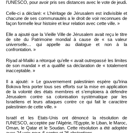
l’UNESCO, pour avoir pris ses distances avec le vote de jeudi.
Celle-ci a déclaré: « L’héritage de Jérusalem est indivisible et
chacune de ses communautés a le droit de voir reconnues de
façon formelle leur histoire et leur relation avec cette ville. »
Elle a ajouté que la Vieille Ville de Jérusalem avait reçu le titre
de site du Patrimoine mondial à cause de « sa valeur
universelle… qui appelle au dialogue et non à la
confrontation. »
Riyad al-Maliki a rétorqué qu’elle « avait outrepassé les limites
de son mandat » et a qualifié sa déclaration de « totalement
inacceptable. »
Il a ajouté: » Le gouvernement palestinien espère qu’Irina
Bokova fera porter tous ses efforts sur la mise en application
de la volonté des états membres et s’emploiera à défendre
Jérusalem contre sa colonisation systématique par les
Israéliens et leurs attaques contre ce qui fait le caractère
palestinien de cette ville. »
Israël et les Etats-Unis ont dénoncé la résolution de
l’UNESCO, acceptée par l’Algérie, l’Egypte, le Liban, le Maroc,
Oman, le Qatar et le Soudan. Cette résolution a été adoptée
avec 24 voix pour, 6 contre et 26 abstentions.