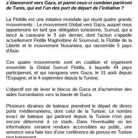
s’élanceront vers Gaza, et parmi ceux-ci combien partiront
de Tunis, qui est l’un des port de départ de l’initiative ?
La Flottille est une initiative mondiale qui réunit quatre grands
mouvements : Le mouvement Global vers Gaza, auquel nous
appartenons en tant que délégation tunisienne, Sumud, qui a
lancé la caravane le 9 juin dernier, dont l’action s’appelle
actuellement Flotille Maghrébine Al Soumoud, la Flottille de la
Liberté et le mouvement Nusantara, qui rassemble 5 pays
d’Asie.
Ces quatre mouvements sont en coalition et organisent
ensemble la Global Sumud Flotilla, à laquelle 44 pays
participeront, et qui naviguera vers Gaza, le 31 août depuis
l’Espagne, et le 4 septembre depuis la Tunisie.
L’objectif est de lever le blocus de Gaza et d’acheminer des
aides humanitaires vers la bande de Gaza.
Plusieurs dizaines de bateaux prendront le départ de divers
ports méditerranéens, dont celui de la Tunisie. Le nombre
exact de bateaux qui partiront depuis la Tunisie n’est pas
encore déterminé à ce stade. Dans l’éventualité où les
informations seraient rendues accessibles au public, une
annonce sera faite lors d’une conférence de presse en Tunisie
prochainement.