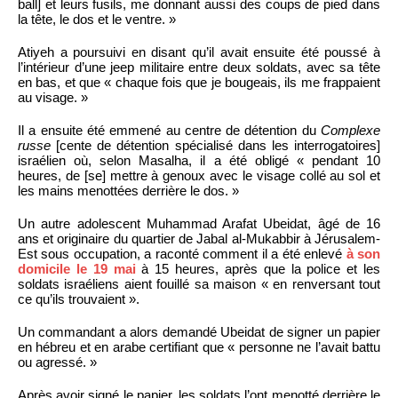
ball] et leurs fusils, me donnant aussi des coups de pied dans
la tête, le dos et le ventre. »
Atiyeh a poursuivi en disant qu’il avait ensuite été poussé à
l’intérieur d’une jeep militaire entre deux soldats, avec sa tête
en bas, et que « chaque fois que je bougeais, ils me frappaient
au visage. »
Il a ensuite été emmené au centre de détention du
Complexe
russe
[cente de détention spécialisé dans les interrogatoires]
israélien où, selon Masalha, il a été obligé « pendant 10
heures, de [se] mettre à genoux avec le visage collé au sol et
les mains menottées derrière le dos. »
Un autre adolescent Muhammad Arafat Ubeidat, âgé de 16
ans et originaire du quartier de Jabal al-Mukabbir à Jérusalem-
Est sous occupation, a raconté comment il a été enlevé
à son
domicile le 19 mai
à 15 heures, après que la police et les
soldats israéliens aient fouillé sa maison « en renversant tout
ce qu’ils trouvaient ».
Un commandant a alors demandé Ubeidat de signer un papier
en hébreu et en arabe certifiant que « personne ne l’avait battu
ou agressé. »
Après avoir signé le papier, les soldats l’ont menotté derrière le