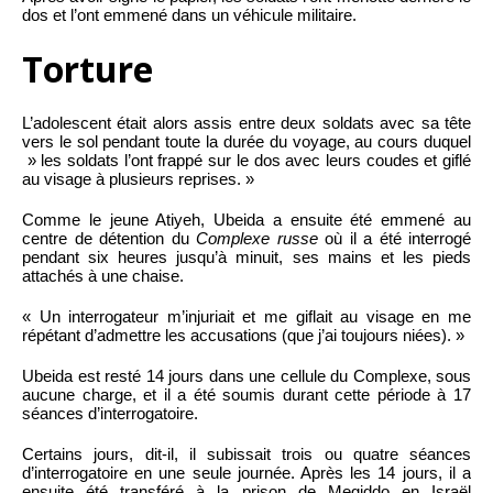
dos et l’ont emmené dans un véhicule militaire.
Torture
L’adolescent était alors assis entre deux soldats avec sa tête
vers le sol pendant toute la durée du voyage, au cours duquel
» les soldats l’ont frappé sur le dos avec leurs coudes et giflé
au visage à plusieurs reprises. »
Comme le jeune Atiyeh, Ubeida a ensuite été emmené au
centre de détention du
Complexe russe
où il a été interrogé
pendant six heures jusqu’à minuit, ses mains et les pieds
attachés à une chaise.
« Un interrogateur m’injuriait et me giflait au visage en me
répétant d’admettre les accusations (que j’ai toujours niées). »
Ubeida est resté 14 jours dans une cellule du Complexe, sous
aucune charge, et il a été soumis durant cette période à 17
séances d’interrogatoire.
Certains jours, dit-il, il subissait trois ou quatre séances
d’interrogatoire en une seule journée. Après les 14 jours, il a
ensuite été transféré à la prison de Megiddo en Israël