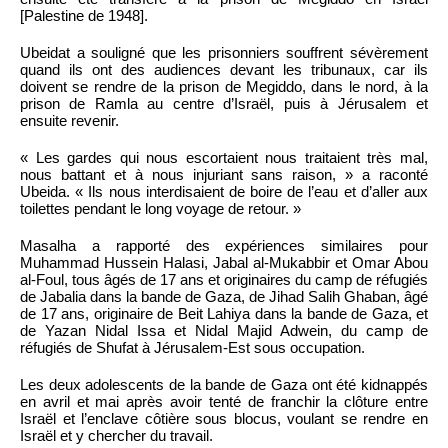
[Palestine de 1948].
Ubeidat a souligné que les prisonniers souffrent sévèrement
quand ils ont des audiences devant les tribunaux, car ils
doivent se rendre de la prison de Megiddo, dans le nord, à la
prison de Ramla au centre d’Israël, puis à Jérusalem et
ensuite revenir.
« Les gardes qui nous escortaient nous traitaient très mal,
nous battant et à nous injuriant sans raison, » a raconté
Ubeida. « Ils nous interdisaient de boire de l’eau et d’aller aux
toilettes pendant le long voyage de retour. »
Masalha a rapporté des expériences similaires pour
Muhammad Hussein Halasi, Jabal al-Mukabbir et Omar Abou
al-Foul, tous âgés de 17 ans et originaires du camp de réfugiés
de Jabalia dans la bande de Gaza, de Jihad Salih Ghaban, âgé
de 17 ans, originaire de Beit Lahiya dans la bande de Gaza, et
de Yazan Nidal Issa et Nidal Majid Adwein, du camp de
réfugiés de Shufat à Jérusalem-Est sous occupation.
Les deux adolescents de la bande de Gaza ont été kidnappés
en avril et mai après avoir tenté de franchir la clôture entre
Israël et l’enclave côtière sous blocus, voulant se rendre en
Israël et y chercher du travail.