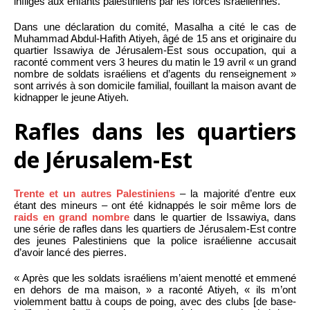
infligés aux enfants palestiniens par les forces israéliennes.
Dans une déclaration du comité, Masalha a cité le cas de
Muhammad Abdul-Hafith Atiyeh, âgé de 15 ans et originaire du
quartier Issawiya de Jérusalem-Est sous occupation, qui a
raconté comment vers 3 heures du matin le 19 avril « un grand
nombre de soldats israéliens et d’agents du renseignement »
sont arrivés à son domicile familial, fouillant la maison avant de
kidnapper le jeune Atiyeh.
Rafles dans les quartiers
de Jérusalem-Est
Trente et un autres Palestiniens
– la majorité d’entre eux
étant des mineurs – ont été kidnappés le soir même lors de
raids en grand nombre
dans le quartier de Issawiya, dans
une série de rafles dans les quartiers de Jérusalem-Est contre
des jeunes Palestiniens que la police israélienne accusait
d’avoir lancé des pierres.
« Après que les soldats israéliens m’aient menotté et emmené
en dehors de ma maison, » a raconté Atiyeh, « ils m’ont
violemment battu à coups de poing, avec des clubs [de base-