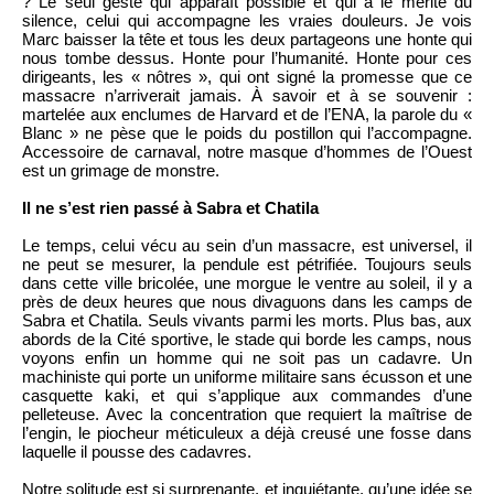
? Le seul geste qui apparaît possible et qui a le mérite du
silence, celui qui accompagne les vraies douleurs. Je vois
Marc baisser la tête et tous les deux partageons une honte qui
nous tombe dessus. Honte pour l’humanité. Honte pour ces
dirigeants, les « nôtres », qui ont signé la promesse que ce
massacre n’arriverait jamais. À savoir et à se souvenir :
martelée aux enclumes de Harvard et de l’ENA, la parole du «
Blanc » ne pèse que le poids du postillon qui l’accompagne.
Accessoire de carnaval, notre masque d’hommes de l’Ouest
est un grimage de monstre.
Il ne s’est rien passé à Sabra et Chatila
Le temps, celui vécu au sein d’un massacre, est universel, il
ne peut se mesurer, la pendule est pétrifiée. Toujours seuls
dans cette ville bricolée, une morgue le ventre au soleil, il y a
près de deux heures que nous divaguons dans les camps de
Sabra et Chatila. Seuls vivants parmi les morts. Plus bas, aux
abords de la Cité sportive, le stade qui borde les camps, nous
voyons enfin un homme qui ne soit pas un cadavre. Un
machiniste qui porte un uniforme militaire sans écusson et une
casquette kaki, et qui s’applique aux commandes d’une
pelleteuse. Avec la concentration que requiert la maîtrise de
l’engin, le piocheur méticuleux a déjà creusé une fosse dans
laquelle il pousse des cadavres.
Notre solitude est si surprenante, et inquiétante, qu’une idée se