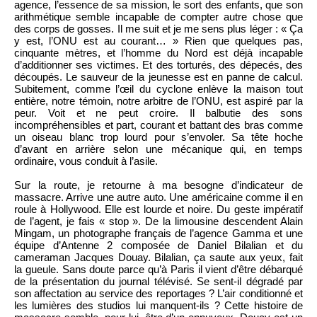
agence, l’essence de sa mission, le sort des enfants, que son
arithmétique semble incapable de compter autre chose que
des corps de gosses. Il me suit et je me sens plus léger : « Ça
y est, l’ONU est au courant… » Rien que quelques pas,
cinquante mètres, et l’homme du Nord est déjà incapable
d’additionner ses victimes. Et des torturés, des dépecés, des
découpés. Le sauveur de la jeunesse est en panne de calcul.
Subitement, comme l’œil du cyclone enlève la maison tout
entière, notre témoin, notre arbitre de l’ONU, est aspiré par la
peur. Voit et ne peut croire. Il balbutie des sons
incompréhensibles et part, courant et battant des bras comme
un oiseau blanc trop lourd pour s’envoler. Sa tête hoche
d’avant en arrière selon une mécanique qui, en temps
ordinaire, vous conduit à l’asile.
Sur la route, je retourne à ma besogne d’indicateur de
massacre. Arrive une autre auto. Une américaine comme il en
roule à Hollywood. Elle est lourde et noire. Du geste impératif
de l’agent, je fais « stop ». De la limousine descendent Alain
Mingam, un photographe français de l’agence Gamma et une
équipe d’Antenne 2 composée de Daniel Bilalian et du
cameraman Jacques Douay. Bilalian, ça saute aux yeux, fait
la gueule. Sans doute parce qu’à Paris il vient d’être débarqué
de la présentation du journal télévisé. Se sent-il dégradé par
son affectation au service des reportages ? L’air conditionné et
les lumières des studios lui manquent-ils ? Cette histoire de