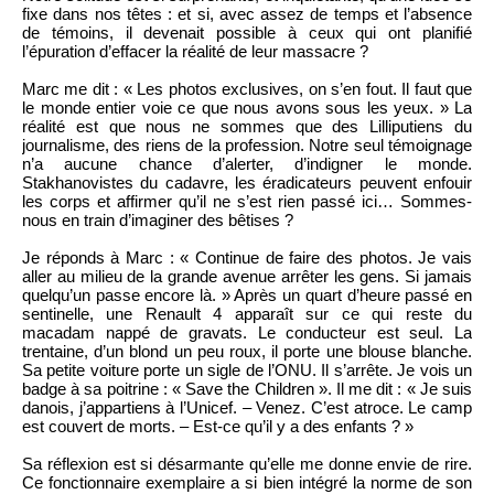
fixe dans nos têtes : et si, avec assez de temps et l’absence
de témoins, il devenait possible à ceux qui ont planifié
l’épuration d’effacer la réalité de leur massacre ?
Marc me dit : « Les photos exclusives, on s’en fout. Il faut que
le monde entier voie ce que nous avons sous les yeux. » La
réalité est que nous ne sommes que des Lilliputiens du
journalisme, des riens de la profession. Notre seul témoignage
n’a aucune chance d’alerter, d’indigner le monde.
Stakhanovistes du cadavre, les éradicateurs peuvent enfouir
les corps et affirmer qu’il ne s’est rien passé ici… Sommes-
nous en train d’imaginer des bêtises ?
Je réponds à Marc : « Continue de faire des photos. Je vais
aller au milieu de la grande avenue arrêter les gens. Si jamais
quelqu’un passe encore là. » Après un quart d’heure passé en
sentinelle, une Renault 4 apparaît sur ce qui reste du
macadam nappé de gravats. Le conducteur est seul. La
trentaine, d’un blond un peu roux, il porte une blouse blanche.
Sa petite voiture porte un sigle de l’ONU. Il s’arrête. Je vois un
badge à sa poitrine : « Save the Children ». Il me dit : « Je suis
danois, j’appartiens à l’Unicef. – Venez. C’est atroce. Le camp
est couvert de morts. – Est-ce qu’il y a des enfants ? »
Sa réflexion est si désarmante qu’elle me donne envie de rire.
Ce fonctionnaire exemplaire a si bien intégré la norme de son