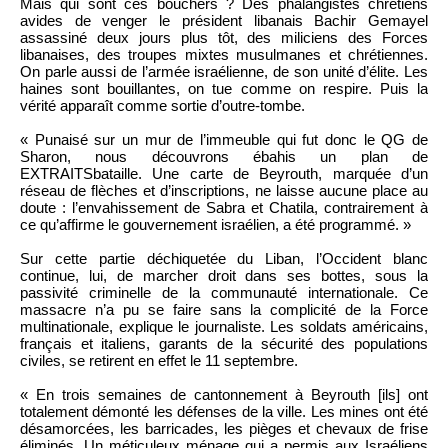
Mais qui sont ces bouchers ? Des phalangistes chrétiens
avides de venger le président libanais Bachir Gemayel
assassiné deux jours plus tôt, des miliciens des Forces
libanaises, des troupes mixtes musulmanes et chrétiennes.
On parle aussi de l’armée israélienne, de son unité d’élite. Les
haines sont bouillantes, on tue comme on respire. Puis la
vérité apparaît comme sortie d’outre-tombe.
« Punaisé sur un mur de l’immeuble qui fut donc le QG de
Sharon, nous découvrons ébahis un plan de
EXTRAITSbataille. Une carte de Beyrouth, marquée d’un
réseau de flèches et d’inscriptions, ne laisse aucune place au
doute : l’envahissement de Sabra et Chatila, contrairement à
ce qu’affirme le gouvernement israélien, a été programmé. »
Sur cette partie déchiquetée du Liban, l’Occident blanc
continue, lui, de marcher droit dans ses bottes, sous la
passivité criminelle de la communauté internationale. Ce
massacre n’a pu se faire sans la complicité de la Force
multinationale, explique le journaliste. Les soldats américains,
français et italiens, garants de la sécurité des populations
civiles, se retirent en effet le 11 septembre.
« En trois semaines de cantonnement à Beyrouth [ils] ont
totalement démonté les défenses de la ville. Les mines ont été
désamorcées, les barricades, les pièges et chevaux de frise
éliminés. Un méticuleux ménage qui a permis aux Israéliens