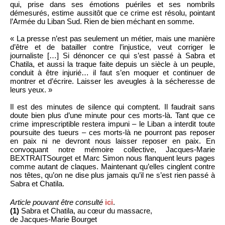
qui, prise dans ses émotions puériles et ses nombrils
démesurés, estime aussitôt que ce crime est résolu, pointant
l’Armée du Liban Sud. Rien de bien méchant en somme.
« La presse n’est pas seulement un métier, mais une manière
d’être et de batailler contre l’injustice, veut corriger le
journaliste […] Si dénoncer ce qui s’est passé à Sabra et
Chatila, et aussi la traque faite depuis un siècle à un peuple,
conduit à être injurié… il faut s’en moquer et continuer de
montrer et d’écrire. Laisser les aveugles à la sécheresse de
leurs yeux. »
Il est des minutes de silence qui comptent. Il faudrait sans
doute bien plus d’une minute pour ces morts-là. Tant que ce
crime imprescriptible restera impuni – le Liban a interdit toute
poursuite des tueurs – ces morts-là ne pourront pas reposer
en paix ni ne devront nous laisser reposer en paix. En
convoquant notre mémoire collective, Jacques-Marie
BEXTRAITSourget et Marc Simon nous flanquent leurs pages
comme autant de claques. Maintenant qu’elles cinglent contre
nos têtes, qu’on ne dise plus jamais qu’il ne s’est rien passé à
Sabra et Chatila.
Article pouvant être consulté
ici
.
(1)
Sabra et Chatila, au cœur du massacre,
de Jacques-Marie Bourget