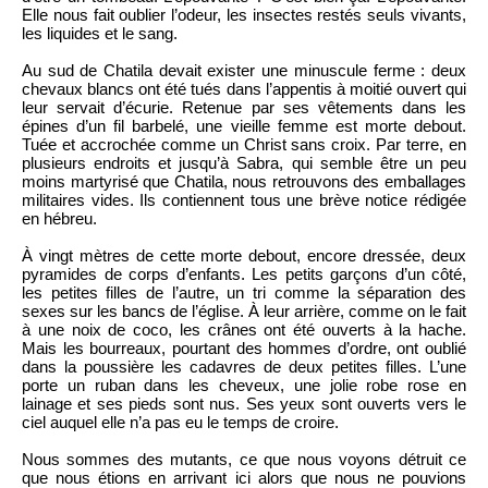
Elle nous fait oublier l’odeur, les insectes restés seuls vivants,
les liquides et le sang.
Au sud de Chatila devait exister une minuscule ferme : deux
chevaux blancs ont été tués dans l’appentis à moitié ouvert qui
leur servait d’écurie. Retenue par ses vêtements dans les
épines d’un fil barbelé, une vieille femme est morte debout.
Tuée et accrochée comme un Christ sans croix. Par terre, en
plusieurs endroits et jusqu’à Sabra, qui semble être un peu
moins martyrisé que Chatila, nous retrouvons des emballages
militaires vides. Ils contiennent tous une brève notice rédigée
en hébreu.
À vingt mètres de cette morte debout, encore dressée, deux
pyramides de corps d’enfants. Les petits garçons d’un côté,
les petites filles de l’autre, un tri comme la séparation des
sexes sur les bancs de l’église. À leur arrière, comme on le fait
à une noix de coco, les crânes ont été ouverts à la hache.
Mais les bourreaux, pourtant des hommes d’ordre, ont oublié
dans la poussière les cadavres de deux petites filles. L’une
porte un ruban dans les cheveux, une jolie robe rose en
lainage et ses pieds sont nus. Ses yeux sont ouverts vers le
ciel auquel elle n’a pas eu le temps de croire.
Nous sommes des mutants, ce que nous voyons détruit ce
que nous étions en arrivant ici alors que nous ne pouvions