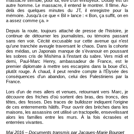
massacre semble, pour lui, être d’un ennuyeux. Douay est un
autre homme. Le massacre, il entend le montrer. Il filme. Au-
delà des quelques minutes du JT, il enregistre pour la
mémoire. Jusqu’à ce que « Bil » lance : « Bon, ça suffit, on en
a assez comme ça. »
Depuis la route, toujours attaché de presse de l’histoire, je
continue de détourner les journalistes, ou témoins passant
sans rien voir. Cécité excusable sur cette avenue qui n’est
qu’une tranchée aveugle traversant le chaos. Dans la cohorte
des médias, un Japonais manque de s’évanouir en poussant
les sobres cris de Mishima à l’instant du sabre. Vers midi et
demi, Paul-Marc Henry, ambassadeur de France, est le
premier diplomate à mettre ses escarpins dans la boue d’ici,
plutôt rouge. À chaud, il peut rendre compte à l’Élysée des
conséquences d’un abandon, celui des Palestiniens par la
France.
Lors d’un de mes allers et venues, retournant vers Marc, je
découvre des friches d’où sortent des bras, des troncs, des
têtes, des fesses. Des traces de bulldozer indiquent l’origine
de ces enterrements hâtifs. Pour ouvrir des brèches dans les
maisons, les assassins ont utilisé un tractopelle, ensevelissant
alors les familles entre les murs. À la fois écrasées et
enterrées vivantes.
Mai 2016 – Documents transmis par Jacques-Marie Bourget