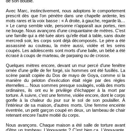
de son double.
Avec Marc, instinctivement, nous adoptons le comportement
prescrit dès que l’on pénètre dans une chapelle ardente, les
mots rares et la voix basse : « À droite, à gauche, regarde là…
» Le camp semble vide, personne n’apparaît aux portes, rien
ne bouge. Nous avançons d’une cinquantaine de mètres. C’est
une famille qui a été tuée alors qu’elle était à table, sans doute
mercredi soir, les corps sont déjà décomposés. Le père a été
assassiné au couteau, la mère aussi, violée et les seins
coupés. Les adolescents sont morts d’une balle, un bébé a été
écrasé à coups de marteau, de parpaing ou de crosse.
Quelques mètres encore, devant un mur percé d’une fenêtre
ornée d’une grille de fer forgé, six hommes ont été fusillés. La
scène paraît copiée du Dos de mayo de Goya, comme si la
manière du peloton d’exécution était régie par des règles
éternelles… Nous sommes presque soulagés, voilà des morts
ordinaires, ils ont eu le privilège d’échapper à la mort par
torture. À suivre, c’est une femme, violée encore, dont le corps
gonfle à la chaleur du jour sur le sol de son poulailler. À
l’intérieur de sa maison, d’autres morts. Une femme enceinte
éventrée, un petit garçon coupé en deux, un lambeau de chair
retenant encore l’autre moitié du corps.
Nous avançons. Chaque maison a été salle de torture avant
d’être un tombeau. L’épouvante ? C’est bien ça. L’épouvante.