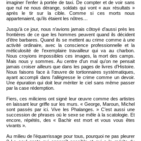
imaginer l’enfer à portée de taxi. De compter et de voir sans
que nul ne nous dérange, soldats qui vont « aux résultats »
après le tir sur la cible. Comme si ces morts nous
appartenaient, qu’ils étaient les nôtres…
Jusqu’à ce jour, nous n’avions jamais côtoyé d’aussi près les
frontières de ce que les hommes peuvent quand ils décident
d’être barbares. Quand ils se mettent au crime comme à une
activité ordinaire, avec la conscience professionnelle et la
méticulosité de l’exemplaire travailleur qui va au charbon.
Nous croyions impossibles ces images, la mort des camps.
Mais nous y sommes. Au centre d’un mal qu’on ne pensait
jamais croiser ailleurs que dans les pages de livres d’Histoire.
Nous faisons face à l’œuvre de tortionnaires systématiques,
ayant accompli dans l’allégresse le crime comme un devoir.
Une épuration qui doit leur mériter le ciel sans même passer
par la case rédemption.
Fiers, ces miliciens ont signé leur œuvre comme des artistes
en laissant leur griffe sur les murs. « George, Maroun, Michel
sont passés par ici. Vive les Phalanges. » C’est aussi une
succession de phrases où le sexe se mêle à la scatologie. Et
encore, répétés, des « Bachir est mort et vous vous êtes
vivants ».
Au milieu de l’équarrissage pour tous, pourquoi ne pas pleurer