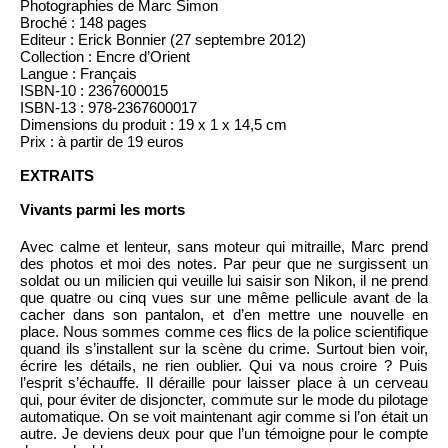
Photographies de Marc Simon
Broché : 148 pages
Editeur : Erick Bonnier (27 septembre 2012)
Collection : Encre d’Orient
Langue : Français
ISBN-10 : 2367600015
ISBN-13 : 978-2367600017
Dimensions du produit : 19 x 1 x 14,5 cm
Prix : à partir de 19 euros
EXTRAITS
Vivants parmi les morts
Avec calme et lenteur, sans moteur qui mitraille, Marc prend
des photos et moi des notes. Par peur que ne surgissent un
soldat ou un milicien qui veuille lui saisir son Nikon, il ne prend
que quatre ou cinq vues sur une même pellicule avant de la
cacher dans son pantalon, et d’en mettre une nouvelle en
place. Nous sommes comme ces flics de la police scientifique
quand ils s’installent sur la scène du crime. Surtout bien voir,
écrire les détails, ne rien oublier. Qui va nous croire ? Puis
l’esprit s’échauffe. Il déraille pour laisser place à un cerveau
qui, pour éviter de disjoncter, commute sur le mode du pilotage
automatique. On se voit maintenant agir comme si l’on était un
autre. Je deviens deux pour que l’un témoigne pour le compte