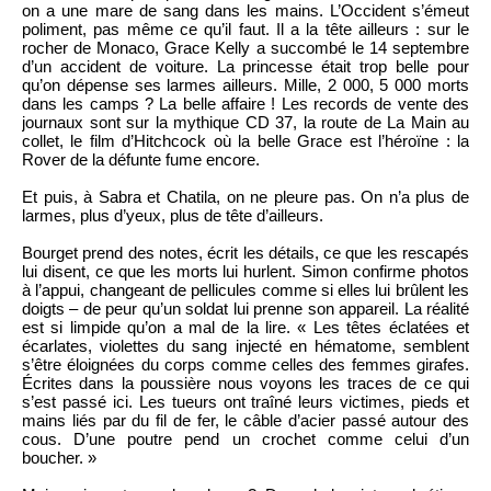
on a une mare de sang dans les mains. L’Occident s’émeut
poliment, pas même ce qu’il faut. Il a la tête ailleurs : sur le
rocher de Monaco, Grace Kelly a succombé le 14 septembre
d’un accident de voiture. La princesse était trop belle pour
qu’on dépense ses larmes ailleurs. Mille, 2 000, 5 000 morts
dans les camps ? La belle affaire ! Les records de vente des
journaux sont sur la mythique CD 37, la route de La Main au
collet, le film d’Hitchcock où la belle Grace est l’héroïne : la
Rover de la défunte fume encore.
Et puis, à Sabra et Chatila, on ne pleure pas. On n’a plus de
larmes, plus d’yeux, plus de tête d’ailleurs.
Bourget prend des notes, écrit les détails, ce que les rescapés
lui disent, ce que les morts lui hurlent. Simon confirme photos
à l’appui, changeant de pellicules comme si elles lui brûlent les
doigts – de peur qu’un soldat lui prenne son appareil. La réalité
est si limpide qu’on a mal de la lire. « Les têtes éclatées et
écarlates, violettes du sang injecté en hématome, semblent
s’être éloignées du corps comme celles des femmes girafes.
Écrites dans la poussière nous voyons les traces de ce qui
s’est passé ici. Les tueurs ont traîné leurs victimes, pieds et
mains liés par du fil de fer, le câble d’acier passé autour des
cous. D’une poutre pend un crochet comme celui d’un
boucher. »