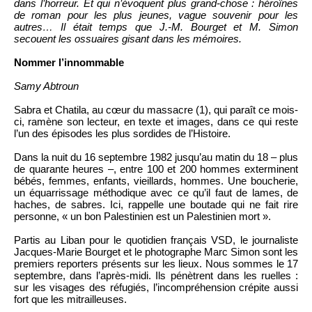
dans l’horreur. Et qui n’évoquent plus grand-chose : héroïnes
de roman pour les plus jeunes, vague souvenir pour les
autres… Il était temps que J.-M. Bourget et M. Simon
secouent les ossuaires gisant dans les mémoires.
Nommer l’innommable
Samy Abtroun
Sabra et Chatila, au cœur du massacre (1), qui paraît ce mois-
ci, ramène son lecteur, en texte et images, dans ce qui reste
l’un des épisodes les plus sordides de l’Histoire.
Dans la nuit du 16 septembre 1982 jusqu’au matin du 18 – plus
de quarante heures –, entre 100 et 200 hommes exterminent
bébés, femmes, enfants, vieillards, hommes. Une boucherie,
un équarrissage méthodique avec ce qu’il faut de lames, de
haches, de sabres. Ici, rappelle une boutade qui ne fait rire
personne, « un bon Palestinien est un Palestinien mort ».
Partis au Liban pour le quotidien français VSD, le journaliste
Jacques-Marie Bourget et le photographe Marc Simon sont les
premiers reporters présents sur les lieux. Nous sommes le 17
septembre, dans l’après-midi. Ils pénètrent dans les ruelles :
sur les visages des réfugiés, l’incompréhension crépite aussi
fort que les mitrailleuses.