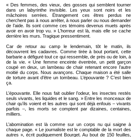
« Des femmes, des vieux, des gosses qui semblent tourner
dans un labyrinthe invisible. Les yeux sont noirs et les
mâchoires serrées. Étrangement ces êtres perdus ne
cherchent pas à nous arrêter, à nous parler ou nous demander
de l’aide. Ils sont comme ces témoins devenus muets après
avoir en avoir trop vu. » L’horreur est là, mais elle se cache
derrière les murs. Tragique pressentiment.
Car de retour au camp le lendemain, tôt le matin, ils
découvrent les cadavres. Comme tirée à bout portant, cette
barbarie a défiguré tout ce qui ressemble, de près ou de loin, à
de la vie. « Une femme enceinte éventrée, un petit garçon
coupé en deux, un lambeau de chair retenant encore l’autre
moitié du corps. Nous avançons. Chaque maison a été salle
de torture avant d’être un tombeau. L’épouvante ? C’est bien
ça.
L’épouvante. Elle nous fait oublier l’odeur, les insectes restés
seuls vivants, les liquides et le sang. » Entre les monceaux de
chair qu’ils voient et les autres qui sont déjà enfouis – vivants
parfois –, les morts se comptent par dizaines, centaines,
milliers.
L’abomination est là comme sur un corps nu qui saigne à
chaque page. « Le journaliste est le comptable de la mort des
autres », écrit pudiquement Bourget. Au bout de 150 feuilles,