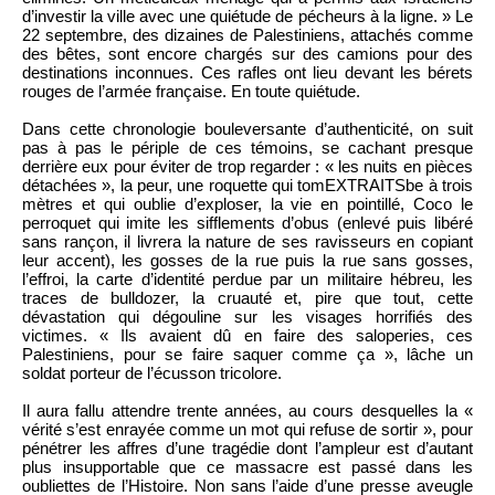
d’investir la ville avec une quiétude de pécheurs à la ligne. » Le
22 septembre, des dizaines de Palestiniens, attachés comme
des bêtes, sont encore chargés sur des camions pour des
destinations inconnues. Ces rafles ont lieu devant les bérets
rouges de l’armée française. En toute quiétude.
Dans cette chronologie bouleversante d’authenticité, on suit
pas à pas le périple de ces témoins, se cachant presque
derrière eux pour éviter de trop regarder : « les nuits en pièces
détachées », la peur, une roquette qui tomEXTRAITSbe à trois
mètres et qui oublie d’exploser, la vie en pointillé, Coco le
perroquet qui imite les sifflements d’obus (enlevé puis libéré
sans rançon, il livrera la nature de ses ravisseurs en copiant
leur accent), les gosses de la rue puis la rue sans gosses,
l’effroi, la carte d’identité perdue par un militaire hébreu, les
traces de bulldozer, la cruauté et, pire que tout, cette
dévastation qui dégouline sur les visages horrifiés des
victimes. « Ils avaient dû en faire des saloperies, ces
Palestiniens, pour se faire saquer comme ça », lâche un
soldat porteur de l’écusson tricolore.
Il aura fallu attendre trente années, au cours desquelles la «
vérité s’est enrayée comme un mot qui refuse de sortir », pour
pénétrer les affres d’une tragédie dont l’ampleur est d’autant
plus insupportable que ce massacre est passé dans les
oubliettes de l’Histoire. Non sans l’aide d’une presse aveugle