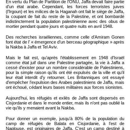
En vertu du Plan de Partition de l’ONU, Jaffa devait faire partie
d’un état arabe. Cependant, les forces terroristes juives
(l’Irgoun) et les milices de la Haganah ont fait le siège de Jaffa,
la coupant de fait du reste de la Palestine, et ont bombardé
indistinctement la population palestinienne avec des obus de
mortier pendant quatre jours et quatre nuits en avril 1948.
Des recherches israéliennes, comme celle d’Amiram Gonen
font état de l’ « émergence d’un berceau géographique » après
la Nakba à Jaffa et Tel Aviv.
Mais le fait est, qu’après l’établissement en 1948 d’Israël
comme état juif dans une Palestine partagée, la vie à Jaffa a
cessé d’exister pour un nombre considérable de Palestiniens,
pour la simple raison qu’ils ont été expulsés de la ville et qu’il
leur était interdit d’y retourner. Les Britanniques ont essayé
d’empêcher l’expulsion des Arabes palestiniens de Jaffa, mais
ont échoué, cédant leurs bases militaires aux forces sionistes.
Aujourd’hui, les réfugiés et exilés de Jaffa sont dispersés en
Cisjordanie et dans le monde entier, mais ils n’ont pas oublié la
vie qu’ils y menaient avant la Nakba.
Pour donner un exemple, jusqu’à 80% de la population du
camp de réfugiés de Balata en Cisjordanie, à l’est de
Naplouse, est originaires de Jaffa. C’est un camp destiné à