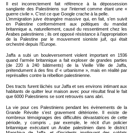
Il est incorrectement fait référence à la dépossession
sanglante des Palestiniens sur l’internet comme étant une «
guerre civile ». C’est ce que Google crache à la pelle.
L’immigration juive étrangère massive qui, en fait, s’en suivit
en Palestine conformément aux politiques du mandat
britannique a, naturellement, causé du ressentiment chez les
Arabes palestiniens ; ils ont opposé résistance à l’appropriation
de la Palestine par le mouvement sioniste juif, qui était
orchestré depuis l’Europe.
Jaffa a subi un bouleversement violent important en 1936
quand l’armée britannique a fait exploser de grandes parties
(de 220 à 240 bâtiments) de la Vieille Ville de Jaffa,
prétendument à des fins d’ « urbanisme », mais en réalité par
représailles contre la rébellion palestinienne.
Des tracts furent lâchés sur Jaffa et ses environs intimant aux
habitants de quitter leur maison avec pour résultat final le fait
que 6000 Palestiniens se sont retrouvés sans abri.
La vie pour ces Palestiniens pendant les évènements de la
Grande Révolte s’est gravement détériorée. Il existe de
nombreux témoignages des difficultés dévastatrices de cette
période, y compris , par exemple, le récit d’un policier
britannique exécutant un Arabe palestinien dans le district
Manshiya de Jaffa, et d’incidents impliquant des soldats