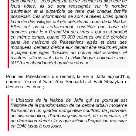
était offerte et, sous prétexte de se soucier du bien-être de
leurs hôtes, ils se sont renseignés sur le nombre
d’animaux et la superficie de terre que chaque famille
possédait. Ces informations se sont révélées utiles quand
la moitié des villages ont été détruits au cours de la Nakba.
Elles ont aussi certainement constitué une base de
données pour le « Grand Vol de Livres » qui s’est produit
en même temps, quand 70 000 volumes ont été dérobés
dans les maisons de Palestiniens aisés et dans des
mosquées, certains d’entre eux devant être réduits en pâte
à papier car jugés ‘hostiles’ au nouvel état israélien, et
d’autres atterrissant dans la bibliothèque nationale avec
‘AP’ (bien abandonnée) gravé au dos. »
Pour les Palestiniens qui restent, la vie à Jaffa aujourd’hui,
comme l’écrivent Sami Abu Shehadeh et Fadi Shbaytah ci-
dessous, est dure ;
« L’histoire de la Nakba de Jaffa qui se poursuit est
l’histoire de la transformation de ce centre urbain moderne
florissant en un quartier marginalisé souffrant de pauvreté,
de discrimination, d’embourgeoisement, de criminalité, et
de démolition depuis la vague initiale d’expulsion massive
en 1948 jusqu’à nos jours.