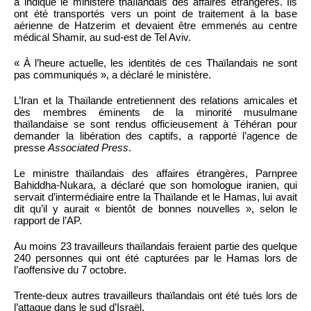
a indiqué le ministère thaïlandais des affaires étrangères. Ils
ont été transportés vers un point de traitement à la base
aérienne de Hatzerim et devaient être emmenés au centre
médical Shamir, au sud-est de Tel Aviv.
« À l’heure actuelle, les identités de ces Thaïlandais ne sont
pas communiqués », a déclaré le ministère.
L’Iran et la Thaïlande entretiennent des relations amicales et
des membres éminents de la minorité musulmane
thaïlandaise se sont rendus officieusement à Téhéran pour
demander la libération des captifs, a rapporté l’agence de
presse
Associated Press
.
Le ministre thaïlandais des affaires étrangères, Parnpree
Bahiddha-Nukara, a déclaré que son homologue iranien, qui
servait d’intermédiaire entre la Thaïlande et le Hamas, lui avait
dit qu’il y aurait « bientôt de bonnes nouvelles », selon le
rapport de l’AP.
Au moins 23 travailleurs thaïlandais feraient partie des quelque
240 personnes qui ont été capturées par le Hamas lors de
l’aoffensive du 7 octobre.
Trente-deux autres travailleurs thaïlandais ont été tués lors de
l’attaque dans le sud d’Israël.