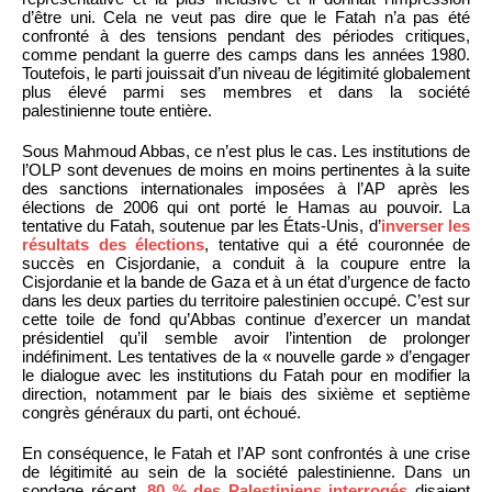
d’être uni. Cela ne veut pas dire que le Fatah n’a pas été
confronté à des tensions pendant des périodes critiques,
comme pendant la guerre des camps dans les années 1980.
Toutefois, le parti jouissait d’un niveau de légitimité globalement
plus élevé parmi ses membres et dans la société
palestinienne toute entière.
Sous Mahmoud Abbas, ce n’est plus le cas. Les institutions de
l’OLP sont devenues de moins en moins pertinentes à la suite
des sanctions internationales imposées à l’AP après les
élections de 2006 qui ont porté le Hamas au pouvoir. La
tentative du Fatah, soutenue par les États-Unis, d’
inverser les
résultats des élections
, tentative qui a été couronnée de
succès en Cisjordanie, a conduit à la coupure entre la
Cisjordanie et la bande de Gaza et à un état d’urgence de facto
dans les deux parties du territoire palestinien occupé. C’est sur
cette toile de fond qu’Abbas continue d’exercer un mandat
présidentiel qu’il semble avoir l’intention de prolonger
indéfiniment. Les tentatives de la « nouvelle garde » d’engager
le dialogue avec les institutions du Fatah pour en modifier la
direction, notamment par le biais des sixième et septième
congrès généraux du parti, ont échoué.
En conséquence, le Fatah et l’AP sont confrontés à une crise
de légitimité au sein de la société palestinienne. Dans un
sondage récent,
80 % des Palestiniens interrogés
disaient