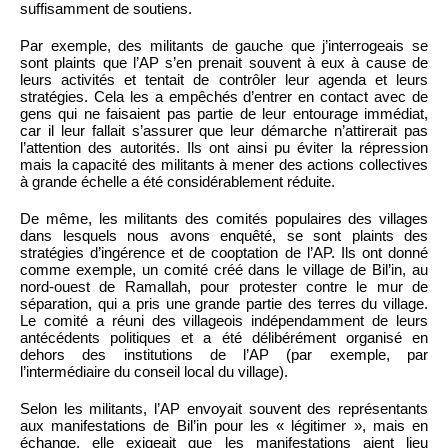
suffisamment de soutiens.
Par exemple, des militants de gauche que j’interrogeais se
sont plaints que l’AP s’en prenait souvent à eux à cause de
leurs activités et tentait de contrôler leur agenda et leurs
stratégies. Cela les a empêchés d’entrer en contact avec de
gens qui ne faisaient pas partie de leur entourage immédiat,
car il leur fallait s’assurer que leur démarche n’attirerait pas
l’attention des autorités. Ils ont ainsi pu éviter la répression
mais la capacité des militants à mener des actions collectives
à grande échelle a été considérablement réduite.
De même, les militants des comités populaires des villages
dans lesquels nous avons enquêté, se sont plaints des
stratégies d’ingérence et de cooptation de l’AP. Ils ont donné
comme exemple, un comité créé dans le village de Bil’in, au
nord-ouest de Ramallah, pour protester contre le mur de
séparation, qui a pris une grande partie des terres du village.
Le comité a réuni des villageois indépendamment de leurs
antécédents politiques et a été délibérément organisé en
dehors des institutions de l’AP (par exemple, par
l’intermédiaire du conseil local du village).
Selon les militants, l’AP envoyait souvent des représentants
aux manifestations de Bil’in pour les « légitimer », mais en
échange, elle exigeait que les manifestations aient lieu