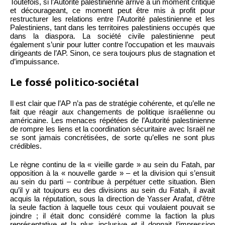
Toutefois, si l’Autorité palestinienne arrive à un moment critique
et décourageant, ce moment peut être mis à profit pour
restructurer les relations entre l’Autorité palestinienne et les
Palestiniens, tant dans les territoires palestiniens occupés que
dans la diaspora. La société civile palestinienne peut
également s’unir pour lutter contre l’occupation et les mauvais
dirigeants de l’AP. Sinon, ce sera toujours plus de stagnation et
d’impuissance.
Le fossé politico-sociétal
Il est clair que l’AP n’a pas de stratégie cohérente, et qu’elle ne
fait que réagir aux changements de politique israélienne ou
américaine. Les menaces répétées de l’Autorité palestinienne
de rompre les liens et la coordination sécuritaire avec Israël ne
se sont jamais concrétisées, de sorte qu’elles ne sont plus
crédibles.
Le règne continu de la « vieille garde » au sein du Fatah, par
opposition à la « nouvelle garde » – et la division qui s’ensuit
au sein du parti – contribue à perpétuer cette situation. Bien
qu’il y ait toujours eu des divisions au sein du Fatah, il avait
acquis la réputation, sous la direction de Yasser Arafat, d’être
la seule faction à laquelle tous ceux qui voulaient pouvait se
joindre ; il était donc considéré comme la faction la plus
représentative et la plus inclusive et il donnait l’impression