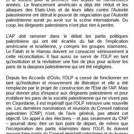
années. Le financement américain a déjà été réduit et les
attaques des Etats-Unis et de leurs alliés contre l’Autorité
palestinienne ont détruit le pouvoir de négociation que l’Autorité
palestinienne aurait pu avoir sur la scène internationale. Du
coup, les dirigeants palestiniens n’ont plus rien à perdre.
L’AP doit ramener dans le débat les partis politiques
palestiniens qui ont été écartés du fait de l’implication
américaine et israélienne, y compris les groupes islamistes.
Le Fatah et le Hamas doivent se consacrer sérieusement à
cette réconciliation. Il faut aussi se servir de l’OLP en tant
qu’institution et la revitaliser une fois de plus pour activer les
pans de la diaspora palestinienne qui ont été négligées.
Depuis les Accords d’Oslo, l’OLP a cessé de fonctionner en
tant qu’institution et mouvement de libération et elle a été
remplacée par le projet de construction de l’État de l’AP. Mais
pour donner plus d’espace aux dirigeants palestiniens et pour
mobiliser les pans de la société palestinienne qui ne vivent pas
en Cisjordanie, il est impératif que l’OLP retrouve une nouvelle
vie. Les dernières nominations et réunions du Conseil national
palestinien (CNP) n’ont, de l’avis général, pas atteint cet
objectif. Un appel à des élections – et pas seulement du CNP
– pourrait donc être un bon point de départ, de même que
l’incorporation des partis islamistes dans l’OLP. Ils doivent
pouvoir faire partie du Conseil législatif palestinien et du bureau