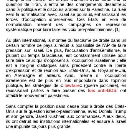
question de l’Iran, a entraîné des changements désastreux
dans la politique et le discours arabes sur la Palestine. La ruée
vers la normalisation avec Israël se poursuit, enhardissant les
forces d’occupation israéliennes. Ces États en voie de
normalisation mènent des campagnes de répression
systématique pour faire taire les voix pro-palestiniennes. [1]
Au plan international, la montée du fascisme de droite dans un
certain nombre de pays a réduit la possibilité de l’AP de faire
pression sur Israël. De plus, l’accusation d’antisémitisme, la
plupart du temps fallacieuse, est constamment utilisée pour
faire taire ceux qui s’opposent à l’occupation israélienne ; elle
est à l’origine d’attaques sans précédent contre la liberté
d’expression et de réunion aux États-Unis, au Royaume-Uni,
en Allemagne et ailleurs. Ainsi, même si l’occupation
israélienne est de plus en plus impopulaire dans l’opinion
publique, les stratégies de «
lawfare
« (guerre judiciaire), en
réussissant parfois à faire passer des
lois anti-BDS
, ont
affaibli le mouvement palestinien.
Sans compter la position sans cesse plus à droite des Etats-
Unis sur la question israélo-palestinienne, avec Donald Trump
et son gendre, Jared Kushner, aux commandes. A eux deux,
ils ont détruit les institutions internationales et assuré à Israël
une impunité toujours plus grande.