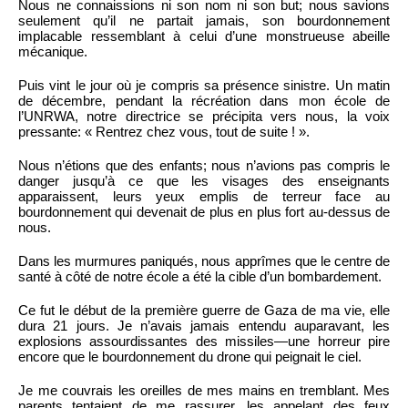
Nous ne connaissions ni son nom ni son but; nous savions
seulement qu’il ne partait jamais, son bourdonnement
implacable ressemblant à celui d’une monstrueuse abeille
mécanique.
Puis vint le jour où je compris sa présence sinistre. Un matin
de décembre, pendant la récréation dans mon école de
l’UNRWA, notre directrice se précipita vers nous, la voix
pressante: « Rentrez chez vous, tout de suite ! ».
Nous n’étions que des enfants; nous n’avions pas compris le
danger jusqu’à ce que les visages des enseignants
apparaissent, leurs yeux emplis de terreur face au
bourdonnement qui devenait de plus en plus fort au-dessus de
nous.
Dans les murmures paniqués, nous apprîmes que le centre de
santé à côté de notre école a été la cible d’un bombardement.
Ce fut le début de la première guerre de Gaza de ma vie, elle
dura 21 jours. Je n’avais jamais entendu auparavant, les
explosions assourdissantes des missiles—une horreur pire
encore que le bourdonnement du drone qui peignait le ciel.
Je me couvrais les oreilles de mes mains en tremblant. Mes
parents tentaient de me rassurer, les appelant des feux