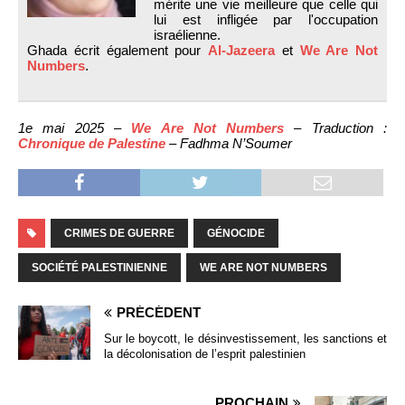
mérite une vie meilleure que celle qui
lui est infligée par l'occupation
israélienne.
Ghada écrit également pour
Al-Jazeera
et
We Are Not
Numbers
.
1e mai 2025 –
We Are Not Numbers
– Traduction :
Chronique de Palestine
– Fadhma N’Soumer
CRIMES DE GUERRE
GÉNOCIDE
SOCIÉTÉ PALESTINIENNE
WE ARE NOT NUMBERS
PRÉCÉDENT
Sur le boycott, le désinvestissement, les sanctions et
la décolonisation de l’esprit palestinien
PROCHAIN