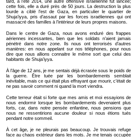
tard, à l’été 2014, une autre offensive israélienne fut lancée;
cette fois, elle a duré près de 50 jours. La destruction la plus
lourde a ciblé l’est de Gaza, en particulier le quartier de
Shuja’iyya, pris d’assaut par les forces israéliennes qui ont
massacré des familles à l’intérieur de leurs propres maisons.
Dans le centre de Gaza, nous avons enduré des frappes
aériennes incessantes, bien que les soldats n’aient jamais
pénétré dans notre zone. Ils nous ont terrorisés d’autres
manières: en nous appelant sur nos téléphones, pour nous
dire que nous allions connaitre le même sort que celui des
habitants de Shuja’iyya.
À l’âge de 12 ans, je me sentais déjà écrasée sous le poids de
la guerre. Être tuée par les bombardements semblait
inévitable, mais ce qui était plus effrayant que mourir, c’était de
ne pas savoir comment ni quand la mort viendra.
Cette terreur était si forte que mes amis et moi essayions de
nous endormir lorsque les bombardements devenaient plus
forts, car, dans notre pensée enfantine, nous pensions que
nous ne ressentirions aucune douleur si nous étions tués
pendant notre sommeil.
À cet âge, je ne pleurais pas beaucoup. Je trouvais refuge
face au chaos extérieur dans les mots. Je me tenais occupée