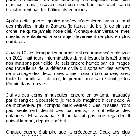
d’artifice, mais je savais bien que non. Les feux d’artifice ne
transforment pas les bâtiments en ruines.
Après cette guerre, quatre années s’écoulèrent sans le bruit
des missiles, mais al-Zanana (le fauteur de bruit), ce sinistre
drone, ne quitta jamais notre ciel. À chaque anniversaire, mes
questions enfantines à son sujet devenaient de plus en plus
sombres.
J’avais 10 ans lorsque les bombes ont recommencé à pleuvoir
en 2012, huit jours interminables durant lesquels Israël a pris
nos maisons pour cible. Je suis encore hantée par les images
des travailleurs de la défense civile qui sortaient des enfants
de mon âge des décombres d’une maison bombardée, avec
toute la famille à l’intérieur, le premier massacre dont je fus
témoin dans ma vie.
J’ai vu des corps minuscules, encore en pyjama, masqués
par le sang et la poussière; je me suis imaginée à leur place. À
ce moment-là, j’ai compris deux vérités : Ces missiles n’ont
pas seulement détruit des bâtiments, ils ont effacé des
enfances. Et al-zanana ? Il ne faisait pas que regarder. Il
guidait la mort, depuis le début.
Chaque guerre était pire que la précédente. Deux ans plus