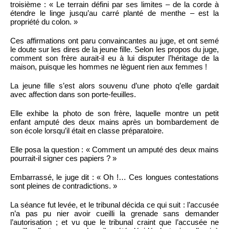
troisième : « Le terrain défini par ses limites – de la corde à
étendre le linge jusqu’au carré planté de menthe – est la
propriété du colon. »
Ces affirmations ont paru convaincantes au juge, et ont semé
le doute sur les dires de la jeune fille. Selon les propos du juge,
comment son frère aurait-il eu à lui disputer l’héritage de la
maison, puisque les hommes ne lèguent rien aux femmes !
La jeune fille s’est alors souvenu d’une photo q’elle gardait
avec affection dans son porte-feuilles.
Elle exhibe la photo de son frère, laquelle montre un petit
enfant amputé des deux mains après un bombardement de
son école lorsqu’il était en classe préparatoire.
Elle posa la question : « Comment un amputé des deux mains
pourrait-il signer ces papiers ? »
Embarrassé, le juge dit : « Oh !… Ces longues contestations
sont pleines de contradictions. »
La séance fut levée, et le tribunal décida ce qui suit : l’accusée
n’a pas pu nier avoir cueilli la grenade sans demander
l’autorisation ; et vu que le tribunal craint que l’accusée ne