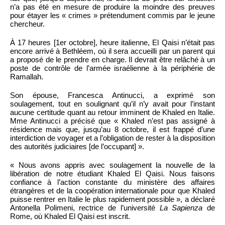
n’a pas été en mesure de produire la moindre des preuves
pour étayer les « crimes » prétendument commis par le jeune
chercheur.
À 17 heures [1er octobre], heure italienne, El Qaisi n’était pas
encore arrivé à Bethléem, où il sera accueilli par un parent qui
a proposé de le prendre en charge. Il devrait être relâché à un
poste de contrôle de l’armée israélienne à la périphérie de
Ramallah.
Son épouse, Francesca Antinucci, a exprimé son
soulagement, tout en soulignant qu’il n’y avait pour l’instant
aucune certitude quant au retour imminent de Khaled en Italie.
Mme Antinucci a précisé que « Khaled n’est pas assigné à
résidence mais que, jusqu’au 8 octobre, il est frappé d’une
interdiction de voyager et a l’obligation de rester à la disposition
des autorités judiciaires [de l’occupant] ».
« Nous avons appris avec soulagement la nouvelle de la
libération de notre étudiant Khaled El Qaisi. Nous faisons
confiance à l’action constante du ministère des affaires
étrangères et de la coopération internationale pour que Khaled
puisse rentrer en Italie le plus rapidement possible », a déclaré
Antonella Polimeni, rectrice de l’université
La Sapienza
de
Rome, où Khaled El Qaisi est inscrit.