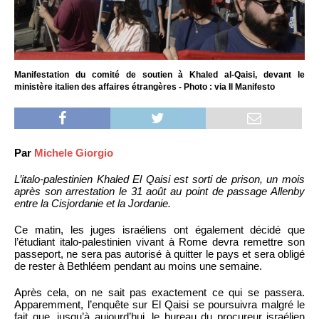
Manifestation du comité de soutien à Khaled al-Qaisi, devant le
ministère italien des affaires étrangères - Photo : via Il Manifesto
Par
Michele Giorgio
L’italo-palestinien Khaled El Qaisi est sorti de prison, un mois
après son arrestation le 31 août au point de passage Allenby
entre la Cisjordanie et la Jordanie.
Ce matin, les juges israéliens ont également décidé que
l’étudiant italo-palestinien vivant à Rome devra remettre son
passeport, ne sera pas autorisé à quitter le pays et sera obligé
de rester à Bethléem pendant au moins une semaine.
Après cela, on ne sait pas exactement ce qui se passera.
Apparemment, l’enquête sur El Qaisi se poursuivra malgré le
fait que, jusqu’à aujourd’hui, le bureau du procureur israélien