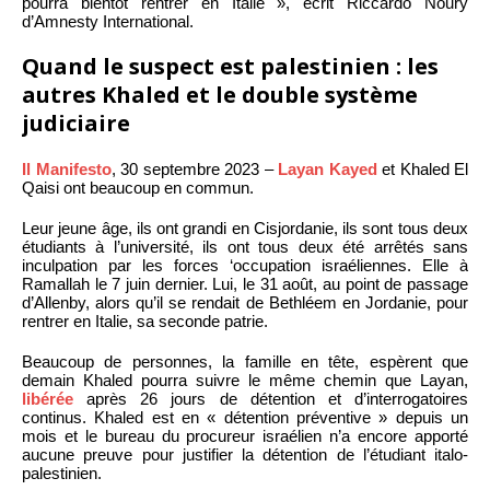
pourra bientôt rentrer en Italie », écrit Riccardo Noury
d’Amnesty International.
Quand le suspect est palestinien : les
autres Khaled et le double système
judiciaire
Il Manifesto
, 30 septembre 2023 –
Layan Kayed
et Khaled El
Qaisi ont beaucoup en commun.
Leur jeune âge, ils ont grandi en Cisjordanie, ils sont tous deux
étudiants à l’université, ils ont tous deux été arrêtés sans
inculpation par les forces ‘occupation israéliennes. Elle à
Ramallah le 7 juin dernier. Lui, le 31 août, au point de passage
d’Allenby, alors qu’il se rendait de Bethléem en Jordanie, pour
rentrer en Italie, sa seconde patrie.
Beaucoup de personnes, la famille en tête, espèrent que
demain Khaled pourra suivre le même chemin que Layan,
libérée
après 26 jours de détention et d’interrogatoires
continus. Khaled est en « détention préventive » depuis un
mois et le bureau du procureur israélien n’a encore apporté
aucune preuve pour justifier la détention de l’étudiant italo-
palestinien.