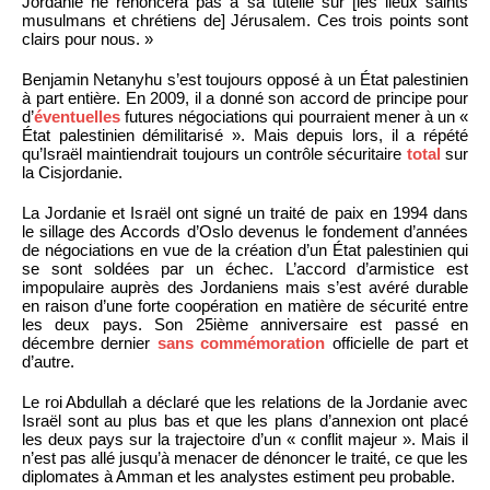
Jordanie ne renoncera pas à sa tutelle sur [les lieux saints
musulmans et chrétiens de] Jérusalem. Ces trois points sont
clairs pour nous. »
Benjamin Netanyhu s’est toujours opposé à un État palestinien
à part entière. En 2009, il a donné son accord de principe pour
d’
éventuelles
futures négociations qui pourraient mener à un «
État palestinien démilitarisé ». Mais depuis lors, il a répété
qu’Israël maintiendrait toujours un contrôle sécuritaire
total
sur
la Cisjordanie.
La Jordanie et Israël ont signé un traité de paix en 1994 dans
le sillage des Accords d’Oslo devenus le fondement d’années
de négociations en vue de la création d’un État palestinien qui
se sont soldées par un échec. L’accord d’armistice est
impopulaire auprès des Jordaniens mais s’est avéré durable
en raison d’une forte coopération en matière de sécurité entre
les deux pays. Son 25ième anniversaire est passé en
décembre dernier
sans commémoration
officielle de part et
d’autre.
Le roi Abdullah a déclaré que les relations de la Jordanie avec
Israël sont au plus bas et que les plans d’annexion ont placé
les deux pays sur la trajectoire d’un « conflit majeur ». Mais il
n’est pas allé jusqu’à menacer de dénoncer le traité, ce que les
diplomates à Amman et les analystes estiment peu probable.