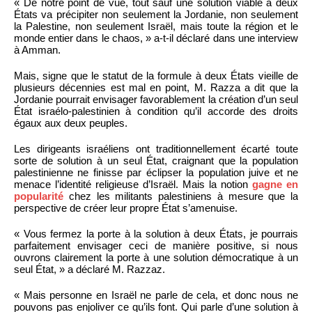
« De notre point de vue, tout sauf une solution viable à deux
États va précipiter non seulement la Jordanie, non seulement
la Palestine, non seulement Israël, mais toute la région et le
monde entier dans le chaos, » a-t-il déclaré dans une interview
à Amman.
Mais, signe que le statut de la formule à deux États vieille de
plusieurs décennies est mal en point, M. Razza a dit que la
Jordanie pourrait envisager favorablement la création d’un seul
État israélo-palestinien à condition qu’il accorde des droits
égaux aux deux peuples.
Les dirigeants israéliens ont traditionnellement écarté toute
sorte de solution à un seul État, craignant que la population
palestinienne ne finisse par éclipser la population juive et ne
menace l’identité religieuse d’Israël. Mais la notion
gagne en
popularité
chez les militants palestiniens à mesure que la
perspective de créer leur propre État s’amenuise.
« Vous fermez la porte à la solution à deux États, je pourrais
parfaitement envisager ceci de manière positive, si nous
ouvrons clairement la porte à une solution démocratique à un
seul État, » a déclaré M. Razzaz.
« Mais personne en Israël ne parle de cela, et donc nous ne
pouvons pas enjoliver ce qu’ils font. Qui parle d’une solution à