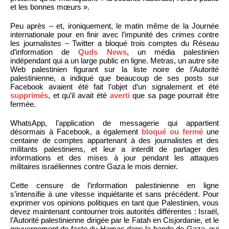
et les bonnes mœurs ».
Peu après – et, ironiquement, le matin même de la Journée
internationale pour en finir avec l’impunité des crimes contre
les journalistes – Twitter a bloqué trois comptes du Réseau
d’information de
Quds News
, un média palestinien
indépendant qui a un large public en ligne. Metras, un autre site
Web palestinien figurant sur la liste noire de l’Autorité
palestinienne, a indiqué que beaucoup de ses posts sur
Facebook avaient été fait l’objet d’un signalement et été
supprimés
, et qu’il avait été
averti
que sa page pourrait être
fermée.
WhatsApp, l’application de messagerie qui appartient
désormais à Facebook, a également
bloqué ou fermé
une
centaine de comptes appartenant à des journalistes et des
militants palestiniens, et leur a interdit de partager des
informations et des mises à jour pendant les attaques
militaires israéliennes contre Gaza le mois dernier.
Cette censure de l’information palestinienne en ligne
s’intensifie à une vitesse inquiétante et sans précédent. Pour
exprimer vos opinions politiques en tant que Palestinien, vous
devez maintenant contourner trois autorités différentes : Israël,
l’Autorité palestinienne dirigée par le Fatah en Cisjordanie, et le
gouvernement de facto du Hamas dans la bande de Gaza, qui