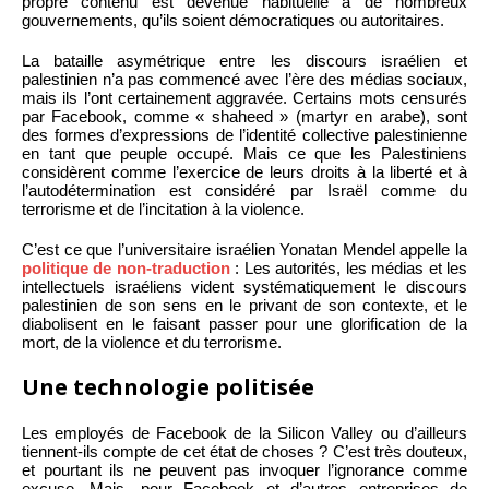
propre contenu est devenue habituelle à de nombreux
gouvernements, qu’ils soient démocratiques ou autoritaires.
La bataille asymétrique entre les discours israélien et
palestinien n’a pas commencé avec l’ère des médias sociaux,
mais ils l’ont certainement aggravée. Certains mots censurés
par Facebook, comme « shaheed » (martyr en arabe), sont
des formes d’expressions de l’identité collective palestinienne
en tant que peuple occupé. Mais ce que les Palestiniens
considèrent comme l’exercice de leurs droits à la liberté et à
l’autodétermination est considéré par Israël comme du
terrorisme et de l’incitation à la violence.
C’est ce que l’universitaire israélien Yonatan Mendel appelle la
politique de non-traduction
: Les autorités, les médias et les
intellectuels israéliens vident systématiquement le discours
palestinien de son sens en le privant de son contexte, et le
diabolisent en le faisant passer pour une glorification de la
mort, de la violence et du terrorisme.
Une technologie politisée
Les employés de Facebook de la Silicon Valley ou d’ailleurs
tiennent-ils compte de cet état de choses ? C’est très douteux,
et pourtant ils ne peuvent pas invoquer l’ignorance comme
excuse. Mais, pour Facebook et d’autres entreprises de