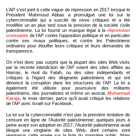
L’AP s’est joint à cette vague de répression en 2017 lorsque le
Président Mahmoud Abbas a promulgué une loi sur la
cybercriminalité qui a suscité de vives critiques et a été
modifiée un an plus tard sous la pression de la société civile
palestinienne. La loi fournit un masque légal à la
répression
croissante
de l’AP contre l’opposition politique et en particulier
contre ses rivaux politiques, et contre les Palestiniens
ordinaires pour étouffer leurs critiques et leurs demandes de
transparence.
On n’est donc pas surpris que la plupart des sites Web visés
par la récente interdiction de l’AP soient des sites affiliés au
Hamas, le rival du Fatah, ou des sites indépendants et
critiques à l’égard des dirigeants palestiniens et qui ont
dénoncé la corruption dans les structures de l’AP. La loi a
également été utilisée pour poursuivre des militants
palestiniens, des journalistes et même un avocat,
Muhannad
Karaja
, le mois dernier, parce qu’il avait critiqué les relations
de l’AP avec Israël sur Facebook.
La loi sur la cybercriminalité n’est pas la première tentative de
censure en ligne de l’Autorité palestinienne; quelques jours à
peine avant son adoption en 2017, l’Autorité palestinienne avait
bloqué une vingtaine de sites Web, dont certains sont
réapparus cette année sur la liste du ministère public. Mais