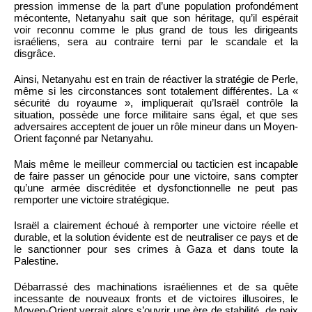
pression immense de la part d’une population profondément
mécontente, Netanyahu sait que son héritage, qu’il espérait
voir reconnu comme le plus grand de tous les dirigeants
israéliens, sera au contraire terni par le scandale et la
disgrâce.
Ainsi, Netanyahu est en train de réactiver la stratégie de Perle,
même si les circonstances sont totalement différentes. La «
sécurité du royaume », impliquerait qu’Israël contrôle la
situation, possède une force militaire sans égal, et que ses
adversaires acceptent de jouer un rôle mineur dans un Moyen-
Orient façonné par Netanyahu.
Mais même le meilleur commercial ou tacticien est incapable
de faire passer un génocide pour une victoire, sans compter
qu’une armée discréditée et dysfonctionnelle ne peut pas
remporter une victoire stratégique.
Israël a clairement échoué à remporter une victoire réelle et
durable, et la solution évidente est de neutraliser ce pays et de
le sanctionner pour ses crimes à Gaza et dans toute la
Palestine.
Débarrassé des machinations israéliennes et de sa quête
incessante de nouveaux fronts et de victoires illusoires, le
Moyen-Orient verrait alors s’ouvrir une ère de stabilité, de paix