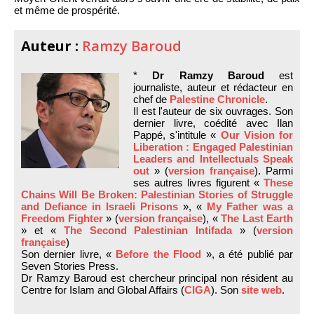
et même de prospérité.
Auteur :
Ramzy Baroud
*
Dr Ramzy Baroud
est
journaliste, auteur et rédacteur en
chef de
Palestine Chronicle
.
Il est l'auteur de six ouvrages. Son
dernier livre, coédité avec Ilan
Pappé, s'intitule «
Our Vision for
Liberation : Engaged Palestinian
Leaders and Intellectuals Speak
out
» (
version française
). Parmi
ses autres livres figurent «
These
Chains Will Be Broken: Palestinian Stories of Struggle
and Defiance in Israeli Prisons
», «
My Father was a
Freedom Fighter
» (
version française
), «
The Last Earth
» et «
The Second Palestinian Intifada
» (
version
française
)
Son dernier livre, «
Before the Flood
», a été publié par
Seven Stories Press.
Dr Ramzy Baroud est chercheur principal non résident au
Centre for Islam and Global Affairs (
CIGA
). Son
site web
.