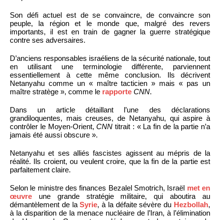
Son défi actuel est de se convaincre, de convaincre son
peuple, la région et le monde que, malgré des revers
importants, il est en train de gagner la guerre stratégique
contre ses adversaires.
D’anciens responsables israéliens de la sécurité nationale, tout
en utilisant une terminologie différente, parviennent
essentiellement à cette même conclusion. Ils décrivent
Netanyahu comme un « maître tacticien » mais « pas un
maître stratège », comme le
rapporte
CNN
.
Dans un article détaillant l’une des déclarations
grandiloquentes, mais creuses, de Netanyahu, qui aspire à
contrôler le Moyen-Orient,
CNN
titrait : « La fin de la partie n’a
jamais été aussi obscure ».
Netanyahu et ses alliés fascistes agissent au mépris de la
réalité. Ils croient, ou veulent croire, que la fin de la partie est
parfaitement claire.
Selon le ministre des finances Bezalel Smotrich, Israël
met en
œuvre
une grande stratégie militaire, qui aboutira au
démantèlement de la
Syrie
, à la défaite sévère du
Hezbollah
,
à la disparition de la menace nucléaire de l’Iran, à l’élimination