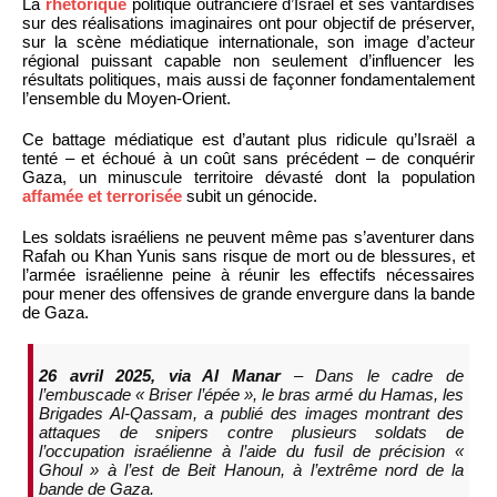
La
rhétorique
politique outrancière d’Israël et ses vantardises
sur des réalisations imaginaires ont pour objectif de préserver,
sur la scène médiatique internationale, son image d’acteur
régional puissant capable non seulement d’influencer les
résultats politiques, mais aussi de façonner fondamentalement
l’ensemble du Moyen-Orient.
Ce battage médiatique est d’autant plus ridicule qu’Israël a
tenté – et échoué à un coût sans précédent – de conquérir
Gaza, un minuscule territoire dévasté dont la population
affamée et terrorisée
subit un génocide.
Les soldats israéliens ne peuvent même pas s’aventurer dans
Rafah ou Khan Yunis sans risque de mort ou de blessures, et
l’armée israélienne peine à réunir les effectifs nécessaires
pour mener des offensives de grande envergure dans la bande
de Gaza.
26 avril 2025, via Al Manar
– Dans le cadre de
l’embuscade « Briser l’épée », le bras armé du Hamas, les
Brigades Al-Qassam, a publié des images montrant des
attaques de snipers contre plusieurs soldats de
l’occupation israélienne à l’aide du fusil de précision «
Ghoul » à l’est de Beit Hanoun, à l’extrême nord de la
bande de Gaza.