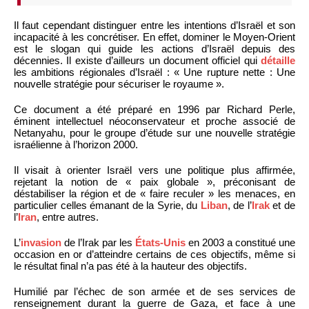
Il faut cependant distinguer entre les intentions d’Israël et son
incapacité à les concrétiser. En effet, dominer le Moyen-Orient
est le slogan qui guide les actions d’Israël depuis des
décennies. Il existe d’ailleurs un document officiel qui
détaille
les ambitions régionales d’Israël : « Une rupture nette : Une
nouvelle stratégie pour sécuriser le royaume ».
Ce document a été préparé en 1996 par Richard Perle,
éminent intellectuel néoconservateur et proche associé de
Netanyahu, pour le groupe d’étude sur une nouvelle stratégie
israélienne à l’horizon 2000.
Il visait à orienter Israël vers une politique plus affirmée,
rejetant la notion de « paix globale », préconisant de
déstabiliser la région et de « faire reculer » les menaces, en
particulier celles émanant de la Syrie, du
Liban
, de l’
Irak
et de
l’
Iran
, entre autres.
L’
invasion
de l’Irak par les
États-Unis
en 2003 a constitué une
occasion en or d’atteindre certains de ces objectifs, même si
le résultat final n’a pas été à la hauteur des objectifs.
Humilié par l’échec de son armée et de ses services de
renseignement durant la guerre de Gaza, et face à une