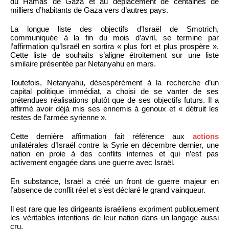
du Hamas de Gaza et au déplacement de centaines de
milliers d’habitants de Gaza vers d’autres pays.
La longue liste des objectifs d’Israël de Smotrich,
communiquée à la fin du mois d’avril, se termine par
l’affirmation qu’Israël en sortira « plus fort et plus prospère ».
Cette liste de souhaits s’aligne étroitement sur une liste
similaire présentée par Netanyahu en mars.
Toutefois, Netanyahu, désespérément à la recherche d’un
capital politique immédiat, a choisi de se vanter de ses
prétendues réalisations plutôt que de ses objectifs futurs. Il a
affirmé avoir déjà mis ses ennemis à genoux et « détruit les
restes de l’armée syrienne ».
Cette dernière affirmation fait référence aux
actions
unilatérales d’Israël contre la Syrie en décembre dernier, une
nation en proie à des conflits internes et qui n’est pas
activement engagée dans une guerre avec Israël.
En substance, Israël a créé un front de guerre majeur en
l’absence de conflit réel et s’est déclaré le grand vainqueur.
Il est rare que les dirigeants israéliens expriment publiquement
les véritables intentions de leur nation dans un langage aussi
cru.