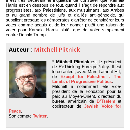
Il est très décevant et inquiétant de constater que Kamala
Harris est en dessous de tout, quand il s’agit de répondre aux
progressistes, aux Palestiniens, aux musulmans, aux Arabes
et au grand nombre de juifs et d’alliés anti-génocide, qui
supplient presque les démocrates d’arrêter de considérer leurs
votes comme acquis et de leur donner plutôt une raison de
voter pour Kamala Harris plutôt que de voter simplement
contre Donald Trump.
Auteur :
Mitchell Plitnick
*
Mitchell Plitnick
est le président
de ReThinking Foreign Policy. Il est
le co-auteur, avec Marc Lamont Hill,
de
Except for Palestine : The
Limits of Progressive Politics
.
Mitchell a notamment été vice-
président de la Fondation pour la
paix au Moyen-Orient, directeur du
bureau américain de
B'Tselem
et
codirecteur de
Jewish Voice for
Peace
.
Son compte
Twitter
.