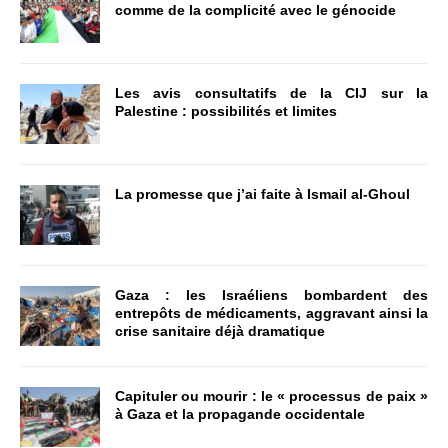
comme de la complicité avec le génocide
Les avis consultatifs de la CIJ sur la
Palestine : possibilités et limites
La promesse que j’ai faite à Ismail al-Ghoul
Gaza : les Israéliens bombardent des
entrepôts de médicaments, aggravant ainsi la
crise sanitaire déjà dramatique
Capituler ou mourir : le « processus de paix »
à Gaza et la propagande occidentale