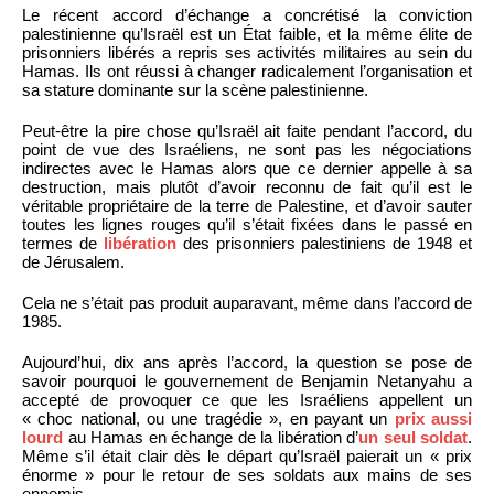
Le récent accord d’échange a concrétisé la conviction
palestinienne qu’Israël est un État faible, et la même élite de
prisonniers libérés a repris ses activités militaires au sein du
Hamas. Ils ont réussi à changer radicalement l’organisation et
sa stature dominante sur la scène palestinienne.
Peut-être la pire chose qu’Israël ait faite pendant l’accord, du
point de vue des Israéliens, ne sont pas les négociations
indirectes avec le Hamas alors que ce dernier appelle à sa
destruction, mais plutôt d’avoir reconnu de fait qu’il est le
véritable propriétaire de la terre de Palestine, et d’avoir sauter
toutes les lignes rouges qu’il s’était fixées dans le passé en
termes de
libération
des prisonniers palestiniens de 1948 et
de Jérusalem.
Cela ne s’était pas produit auparavant, même dans l’accord de
1985.
Aujourd’hui, dix ans après l’accord, la question se pose de
savoir pourquoi le gouvernement de Benjamin Netanyahu a
accepté de provoquer ce que les Israéliens appellent un
« choc national, ou une tragédie », en payant un
prix aussi
lourd
au Hamas en échange de la libération d’
un seul soldat
.
Même s’il était clair dès le départ qu’Israël paierait un « prix
énorme » pour le retour de ses soldats aux mains de ses
ennemis.