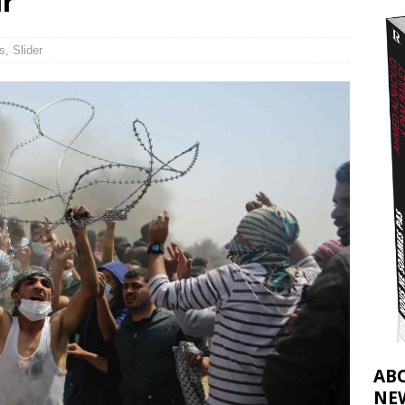
ir
effacent les preuves du génocide à Gaza
[ 4 août 2026 ]
j’ai faite à Ismail al-Ghoul
[ 8 août 2026 ]
s
,
Slider
AB
NE