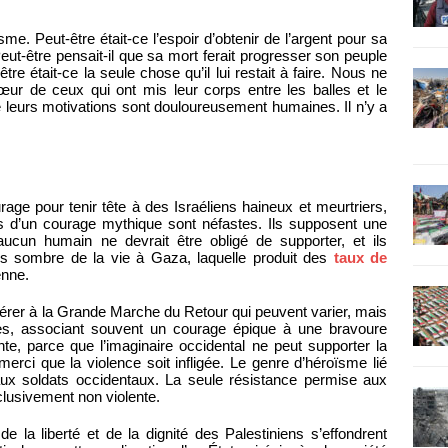
sme. Peut-être était-ce l’espoir d’obtenir de l’argent pour sa
eut-être pensait-il que sa mort ferait progresser son peuple
re était-ce la seule chose qu’il lui restait à faire. Nous ne
ur de ceux qui ont mis leur corps entre les balles et le
 leurs motivations sont douloureusement humaines. Il n’y a
urage pour tenir tête à des Israéliens haineux et meurtriers,
ens d’un courage mythique sont néfastes. Ils supposent une
aucun humain ne devrait être obligé de supporter, et ils
rès sombre de la vie à Gaza, laquelle produit des
taux de
enne.
érer à la Grande Marche du Retour qui peuvent varier, mais
ces, associant souvent un courage épique à une bravoure
nte, parce que l’imaginaire occidental ne peut supporter la
rci que la violence soit infligée. Le genre d’héroïsme lié
ux soldats occidentaux. La seule résistance permise aux
lusivement non violente.
e la liberté et de la dignité des Palestiniens s’effondrent