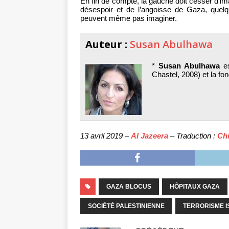
En fin de compte, la gauche doit cesser d’im
désespoir et de l’angoisse de Gaza, quel
peuvent même pas imaginer.
Auteur :
Susan Abulhawa
*
Susan Abulhawa
es
Chastel, 2008) et la fon
13 avril 2019 –
Al Jazeera
– Traduction :
Chr
GAZA BLOCUS
HÔPITAUX GAZA
SOCIÉTÉ PALESTINIENNE
TERRORISME I