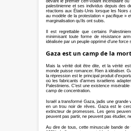
devant le premier cerf-volant incendiaire ou 
palestinienne et ses individus depuis de
réactions aux États-Unis lorsque les Noirs
au modèle de la protestation « pacifique » e
marginalisation qu’ils ont subis.
Il est regrettable que certains Palestini
minimisant toute forme de résistance arm
idéalisée par un peuple opprimé d’une force s
Gaza est un camp de la mor
Mais la vérité doit être dite, et la vérité e
monde puisse romancer. Rien à idéaliser. Ga
la répression est le principal produit d’expor
où les fabricants d’armes israéliens adapte
Palestiniens. C’est une existence misérable
camp de concentration.
Israël a transformé Gaza, jadis une grande vi
en un trou noir de rêves. Gaza est le cercu
extincteur de promesses. Les gens peuvent 
peuvent pas partir, ne peuvent pas étudier, n
Au dire de tous, cette minuscule bande de te