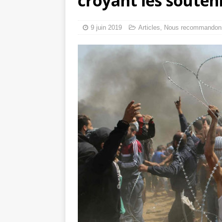
croyant les souten
Les Israéliens 
La promesse que 
9 juin 2019
Articles
,
Nous recommandon