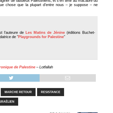
aginer de fabuleux Palestiniens, et s’en tenir au macabre du
que chose que la plupart d’entre nous – je suppose – ne
t l’auteure de
Les Matins de Jénine
(éditions Buchet-
datrice de "
Playgrounds for Palestine
"
onique de Palestine
– Lotfallah
MARCHE RETOUR
RESISTANCE
SRAÉLIEN