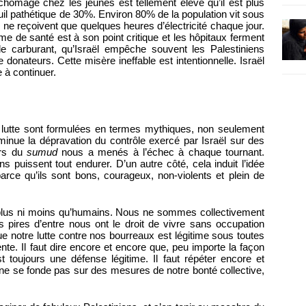
chômage chez les jeunes est tellement élevé qu’il est plus
euil pathétique de 30%. Environ 80% de la population vit sous
s ne reçoivent que quelques heures d’électricité chaque jour.
e de santé est à son point critique et les hôpitaux ferment
de carburant, qu’Israël empêche souvent les Palestiniens
donateurs. Cette misère ineffable est intentionnelle. Israël
e à continuer.
e lutte sont formulées en termes mythiques, non seulement
minue la dépravation du contrôle exercé par Israël sur des
urs du
sumud
nous a menés à l’échec à chaque tournant.
s puissent tout endurer. D’un autre côté, cela induit l’idée
parce qu’ils sont bons, courageux, non-violents et plein de
plus ni moins qu’humains. Nous ne sommes collectivement
pires d’entre nous ont le droit de vivre sans occupation
ue notre lutte contre nos bourreaux est légitime sous toutes
ente. Il faut dire encore et encore que, peu importe la façon
 toujours une défense légitime. Il faut répéter encore et
té ne se fonde pas sur des mesures de notre bonté collective,