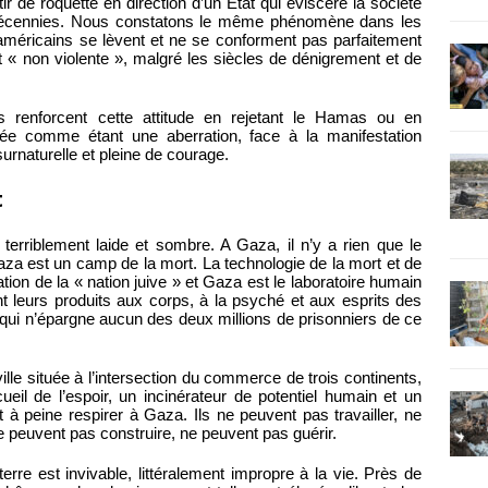
tir de roquette en direction d’un État qui éviscère la société
s décennies. Nous constatons le même phénomène dans les
 américains se lèvent et ne se conforment pas parfaitement
t « non violente », malgré les siècles de dénigrement et de
ens renforcent cette attitude en rejetant le Hamas ou en
ée comme étant une aberration, face à la manifestation
urnaturelle et pleine de courage.
t
st terriblement laide et sombre. A Gaza, il n’y a rien que le
za est un camp de la mort. La technologie de la mort et de
tation de la « nation juive » et Gaza est le laboratoire humain
nt leurs produits aux corps, à la psyché et aux esprits des
 qui n’épargne aucun des deux millions de prisonniers de ce
lle située à l’intersection du commerce de trois continents,
eil de l’espoir, un incinérateur de potentiel humain et un
à peine respirer à Gaza. Ils ne peuvent pas travailler, ne
e peuvent pas construire, ne peuvent pas guérir.
rre est invivable, littéralement impropre à la vie. Près de