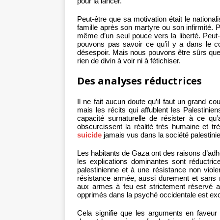
pour la lancer.
Peut-être que sa motivation était le nationali
famille après son martyre ou son infirmité. P
même d’un seul pouce vers la liberté. Peut-êt
pouvons pas savoir ce qu’il y a dans le cœ
désespoir. Mais nous pouvons être sûrs que
rien de divin à voir ni à fétichiser.
Des analyses réductrices
Il ne fait aucun doute qu’il faut un grand co
mais les récits qui affublent les Palestini
capacité surnaturelle de résister à ce qu’
obscurcissent la réalité très humaine et t
suicide
jamais vus dans la société palestini
Les habitants de Gaza ont des raisons d’adh
les explications dominantes sont réductri
palestinienne et à une résistance non viole
résistance armée, aussi durement et sans me
aux armes à feu est strictement réservé a
opprimés dans la psyché occidentale est exc
Cela signifie que les arguments en faveur d