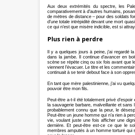
Aux deux extrémités du spectre, les Pale
comparativement à d’autres humains, posan
de mètres de distance – pour des soldats fo
d’une totale intrépidité devant une mort quas
ce qui n’est que misère indicible, est si att
Plus rien à perdre
Il y a quelques jours à peine, j’ai regardé l
dans la jambe. Il continue d’avancer en bo
scène se répète cinq ou six fois avant que 
viennent l’évacuer. Le titre et les commenta
continuait à se tenir debout face à son oppre
En tant que mère palestinienne, j’ai vu que
pouvoir être mon fils.
Peut-être a-t-il été totalement privé d’espoi
la sauvagerie barbare, malveillante et sans
probablement connu que la peur, le désespoi
Peut-être un jeune homme qui n’a rien à perd
vie, voulant juste une fois afficher une dig
dernière. Et peut-être est-ce ce que le so
membres amputés à un homme torturé qui sou