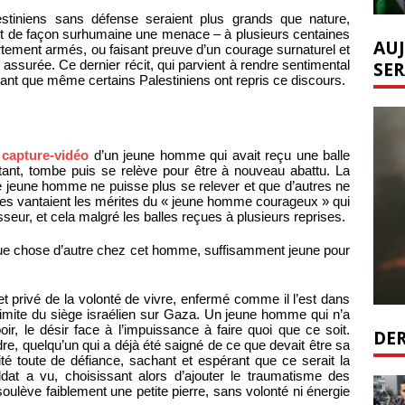
stiniens sans défense seraient plus grands que nature,
t de façon surhumaine une menace – à plusieurs centaines
AUJ
rtement armés, ou faisant preuve d’un courage surnaturel et
SER
i assurée. Ce dernier récit, qui parvient à rendre sentimental
rayant que même certains Palestiniens ont repris ce discours.
a
capture-vidéo
d’un jeune homme qui avait reçu une balle
itant, tombe puis se relève pour être à nouveau abattu. La
le jeune homme ne puisse plus se relever et que d’autres ne
ires vantaient les mérites du « jeune homme courageux » qui
sseur, et cela malgré les balles reçues à plusieurs reprises.
lque chose d’autre chez cet homme, suffisamment jeune pour
r et privé de la volonté de vivre, enfermé comme il l’est dans
 limite du siège israélien sur Gaza. Un jeune homme qui n’a
r, le désir face à l’impuissance à faire quoi que ce soit.
DER
re, quelqu’un qui a déjà été saigné de ce que devait être sa
nité toute de défiance, sachant et espérant que ce serait la
ldat a vu, choisissant alors d’ajouter le traumatisme des
lève faiblement une petite pierre, sans volonté ni énergie