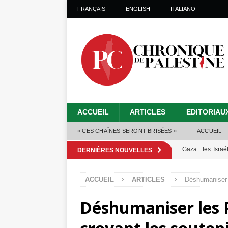
FRANÇAIS
ENGLISH
ITALIANO
ACCUEIL
ARTICLES
EDITORIAU
« CES CHAÎNES SERONT BRISÉES »
ACCUEIL
Gaza : les Isra
DERNIÈRES NOUVELLES
crise sanitaire 
ACCUEIL
ARTICLES
Déshumaniser l
Capituler ou mo
Déshumaniser les P
6 août 2026 ]
Mille jours de gé