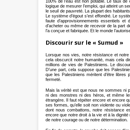
100% de l’eau est non potable. Le taux de 
logique de mesurer l’emploi, qui atteint un s
le seuil de pauvreté. La plupart des habitant
Le système d’égout s’est effondré. Le systèm
faute d’approvisionnements essentiels et 
d’acheter ou même de recevoir de la part de 
l’a conçue et fabriquée. Et le monde l’autoris
Discourir sur le « Sumud »
Lorsque nos vies, notre résistance et notr
cela obscurcit notre humanité, mais cela di
millions de vies de Palestiniens. Le disco
D’une part, cela suppose que les Palestinien
que les Palestiniens méritent d’être libres 
fermeté.
Mais la vérité est que nous ne sommes ni 
ni des monstres ni des héros, et même les 
étrangère. Il faut répéter encore et encore q
ses formes, qu’elle soit non violente ou viol
dont nous combattons, notre résistance est
encore que notre droit à la vie et à la digni
de notre courage ou de notre détermination.