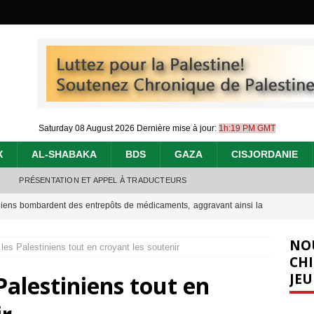
Saturday 08 August 2026
Dernière mise à jour:
1h:19 PM GMT
X
AL-SHABAKA
BDS
GAZA
CISJORDANIE
PRÉSENTATION ET APPEL À TRADUCTEURS
éliens bombardent des entrepôts de médicaments, aggravant ainsi la
déjà dramatique
[ 7 août 2026 ]
NO
es Palestiniens tout en croyant les soutenir
urir : le « processus de paix » à Gaza et la propagande occidentale
[
CHI
JEU
alestiniens tout en
nocide : l’histoire de Gaza au-delà des chiffres
[ 5 août 2026 ]