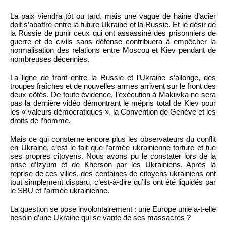
La paix viendra tôt ou tard, mais une vague de haine d’acier
doit s’abattre entre la future Ukraine et la Russie. Et le désir de
la Russie de punir ceux qui ont assassiné des prisonniers de
guerre et de civils sans défense contribuera à empêcher la
normalisation des relations entre Moscou et Kiev pendant de
nombreuses décennies.
La ligne de front entre la Russie et l’Ukraine s’allonge, des
troupes fraîches et de nouvelles armes arrivent sur le front des
deux côtés. De toute évidence, l’exécution à Makiivka ne sera
pas la dernière vidéo démontrant le mépris total de Kiev pour
les « valeurs démocratiques », la Convention de Genève et les
droits de l’homme.
Mais ce qui consterne encore plus les observateurs du conflit
en Ukraine, c’est le fait que l’armée ukrainienne torture et tue
ses propres citoyens. Nous avons pu le constater lors de la
prise d’Izyum et de Kherson par les Ukrainiens. Après la
reprise de ces villes, des centaines de citoyens ukrainiens ont
tout simplement disparu, c’est-à-dire qu’ils ont été liquidés par
le SBU et l’armée ukrainienne.
La question se pose involontairement : une Europe unie a-t-elle
besoin d’une Ukraine qui se vante de ses massacres ?