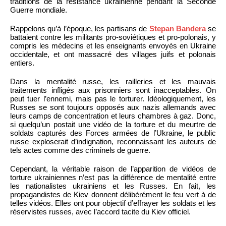
traditions de la résistance ukrainienne pendant la Seconde
Guerre mondiale.
Rappelons qu’à l’époque, les partisans de
Stepan Bandera
se
battaient contre les militants pro-soviétiques et pro-polonais, y
compris les médecins et les enseignants envoyés en Ukraine
occidentale, et ont massacré des villages juifs et polonais
entiers.
Dans la mentalité russe, les railleries et les mauvais
traitements infligés aux prisonniers sont inacceptables. On
peut tuer l’ennemi, mais pas le torturer. Idéologiquement, les
Russes se sont toujours opposés aux nazis allemands avec
leurs camps de concentration et leurs chambres à gaz. Donc,
si quelqu’un postait une vidéo de la torture et du meurtre de
soldats capturés des Forces armées de l’Ukraine, le public
russe exploserait d’indignation, reconnaissant les auteurs de
tels actes comme des criminels de guerre.
Cependant, la véritable raison de l’apparition de vidéos de
torture ukrainiennes n’est pas la différence de mentalité entre
les nationalistes ukrainiens et les Russes. En fait, les
propagandistes de Kiev donnent délibérément le feu vert à de
telles vidéos. Elles ont pour objectif d’effrayer les soldats et les
réservistes russes, avec l’accord tacite du Kiev officiel.