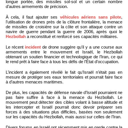
longue portée, des missiles sol-sol et un certain nombre
d’autres armements de précision.
À cela, il faut ajouter ses
véhicules aériens sans pilote
,
l’utilisation de drones près de la clôture frontalière, la menace
de missiles de croisière sur la côte et son attaque contre un
navire de guerre pendant la guerre de 2006, après quoi le
Hezbollah
a reconstitué et renforcé ses capacités militaires.
Le récent
incident
de drone suggère qu’il y a une course aux
armements entre le mouvement et Israël, le Hezbollah
obtenant un soutien financier et technologique de l’Iran, ce qui
le rend prêt à faire face à tous les défis de l’État d’occupation.
L’incident a également révélé le fait qu’Israël n’était pas en
mesure de protéger ses eaux territoriales et pourrait faire face
à d’autres menaces maritimes.
De plus, les capacités de défense navale d’Israël pourraient ne
pas faire suffire à face à la menace du Hezbollah. Le
mouvement peut détecter des cibles volant à basse altitude et
les intercepter et Israël pourrait donc devoir préparer ses
forces à des situations plus difficiles, basées non seulement
sur les capacités du Hezbollah, mais aussi sur celles de l’Iran.
Divers forums en Israël ont récemment mis en garde contre la