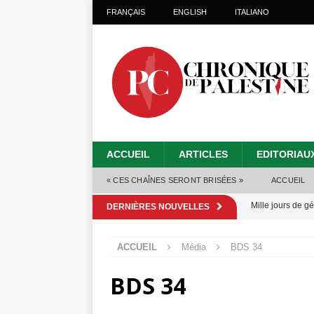
FRANÇAIS
ENGLISH
ITALIANO
ACCUEIL
ARTICLES
EDITORIAU
« CES CHAÎNES SERONT BRISÉES »
ACCUEIL
Mille jours de gé
DERNIÈRES NOUVELLES
Les Israéliens 
ACCUEIL
Média
BDS 34
Alors que Trump
BDS 34
tueries
[ 4 août 
Les Israéliens s