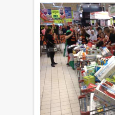
toxiques
[ 3 aoû
Capituler ou mo
6 août 2026 ]