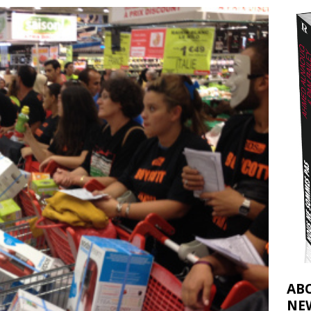
t 2026 ]
urir : le « processus de paix » à Gaza et la propagande occidentale
[
AB
NE