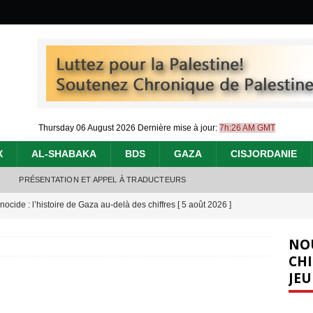
Thursday 06 August 2026
Dernière mise à jour:
7h:26 AM GMT
X
AL-SHABAKA
BDS
GAZA
CISJORDANIE
PRÉSENTATION ET APPEL À TRADUCTEURS
nocide : l’histoire de Gaza au-delà des chiffres
[ 5 août 2026 ]
effacent les preuves du génocide à Gaza
[ 4 août 2026 ]
NO
 annonce un « accord de paix » à Gaza, les Israéliens multiplie les
CHI
JEU
2026 ]
e servent de la Cisjordanie comme d’une poubelle pour leurs déchets