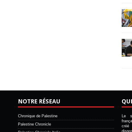
NOTRE RÉSEAU
QU
Chronique de Palestine
Le si
franç
Palestine Chronicle
créé 
disp