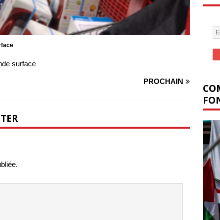
rface
nde surface
PROCHAIN
COM
FON
NTER
bliée.