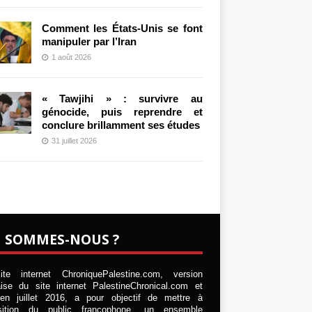
Comment les États-Unis se font
manipuler par l’Iran
1 août 2026
« Tawjihi » : survivre au
génocide, puis reprendre et
conclure brillamment ses études
31 juillet 2026
I SOMMES-NOUS ?
te internet ChroniquePalestine.com, version
aise du site internet PalestineChronical.com et
en juillet 2016, a pour objectif de mettre à
osition du public francophone, un ensemble