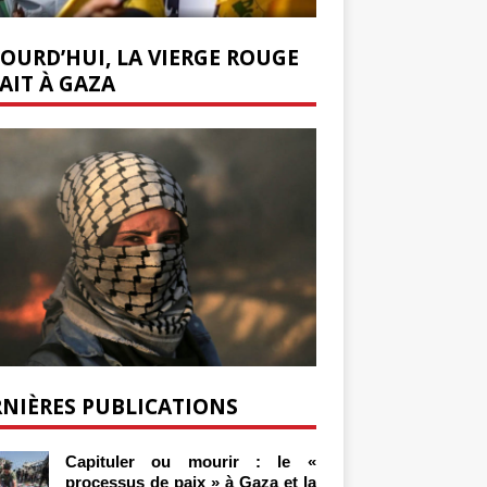
OURD’HUI, LA VIERGE ROUGE
AIT À GAZA
NIÈRES PUBLICATIONS
Capituler ou mourir : le «
processus de paix » à Gaza et la