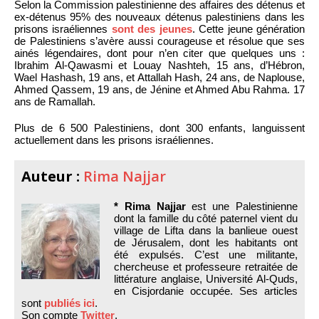
Selon la Commission palestinienne des affaires des détenus et
ex-détenus 95% des nouveaux détenus palestiniens dans les
prisons israéliennes
sont des jeunes
. Cette jeune génération
de Palestiniens s’avère aussi courageuse et résolue que ses
ainés légendaires, dont pour n’en citer que quelques uns :
Ibrahim Al-Qawasmi et Louay Nashteh, 15 ans, d’Hébron,
Wael Hashash, 19 ans, et Attallah Hash, 24 ans, de Naplouse,
Ahmed Qassem, 19 ans, de Jénine et Ahmed Abu Rahma. 17
ans de Ramallah.
Plus de 6 500 Palestiniens, dont 300 enfants, languissent
actuellement dans les prisons israéliennes.
Auteur :
Rima Najjar
* Rima Najjar
est une Palestinienne
dont la famille du côté paternel vient du
village de Lifta dans la banlieue ouest
de Jérusalem, dont les habitants ont
été expulsés. C’est une militante,
chercheuse et professeure retraitée de
littérature anglaise, Université Al-Quds,
en Cisjordanie occupée. Ses articles
sont
publiés ici
.
Son compte
Twitter
.