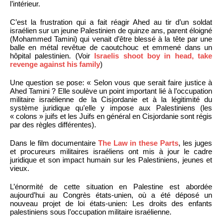
l’intérieur.
C’est la frustration qui a fait réagir Ahed au tir d’un soldat
israélien sur un jeune Palestinien de quinze ans, parent éloigné
(Mohammed Tamini) qui venait d’être blessé à la tête par une
balle en métal revêtue de caoutchouc et emmené dans un
hôpital palestinien. (Voir
Israelis shoot boy in head, take
revenge against his family
)
Une question se pose: « Selon vous que serait faire justice à
Ahed Tamini ? Elle soulève un point important lié à l’occupation
militaire israélienne de la Cisjordanie et à la légitimité du
système juridique qu’elle y impose aux Palestiniens (les
« colons » juifs et les Juifs en général en Cisjordanie sont régis
par des règles différentes).
Dans le film documentaire
The Law in these Parts
, les juges
et procureurs militaires israéliens ont mis à jour le cadre
juridique et son impact humain sur les Palestiniens, jeunes et
vieux.
L’énormité de cette situation en Palestine est abordée
aujourd’hui au Congrès états-unien, où a été déposé un
nouveau projet de loi états-unien: Les droits des enfants
palestiniens sous l’occupation militaire israélienne.