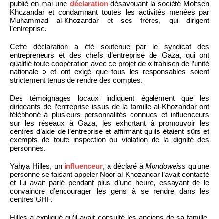
publié en mai une
déclaration
désavouant la société Mohsen
Khozandar et condamnant toutes les activités menées par
Muhammad al-Khozandar et ses frères, qui dirigent
l’entreprise.
Cette déclaration a été soutenue par le syndicat des
entrepreneurs et des chefs d’entreprise de Gaza, qui ont
qualifié toute coopération avec ce projet de « trahison de l’unité
nationale » et ont exigé que tous les responsables soient
strictement tenus de rendre des comptes.
Des témoignages locaux indiquent également que les
dirigeants de l’entreprise issus de la famille al-Khozandar ont
téléphoné à plusieurs personnalités connues et influenceurs
sur les réseaux à Gaza, les exhortant à promouvoir les
centres d’aide de l’entreprise et affirmant qu’ils étaient sûrs et
exempts de toute inspection ou violation de la dignité des
personnes.
Yahya Hilles, un
influenceur
, a déclaré à
Mondoweiss
qu’une
personne se faisant appeler Noor al-Khozandar l’avait contacté
et lui avait parlé pendant plus d’une heure, essayant de le
convaincre d’encourager les gens à se rendre dans les
centres GHF.
Hilles a expliqué qu’il avait consulté les anciens de sa famille,