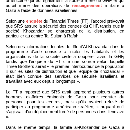
américaine qui est également la société mère de GHF et qui
aurait mené des opérations de
renseignement
militaire à
Gaza à l’aide de données israéliennes.
Selon une
enquête
du Financial Times (FT), l’accord prévoyait
que SRS assure la sécurité des centres du GHF, tandis que la
société Khozandar se chargerait de la distribution, en
particulier au centre Tal Sultan à Rafah.
Selon des informations locales, le rôle d’Al-Khozandar dans le
programme d’aide consiste à inciter les habitants et les
organisations de la société civile à coopérer avec la GHF,
tandis que l’enquête du FT cite une source selon laquelle
Three Brothers serait « le premier interlocuteur de la population
» sur les sites de distribution et que l’équipe de Khozandar «
était bien connue des services de sécurité israéliens et
travaillait avec eux depuis longtemps ».
Le FT a rapporté que SRS avait approché plusieurs autres
hommes d’affaires éminents de Gaza pour recruter du
personnel pour les centres, mais qu’ils avaient refusé de
participer au programme américano-israélien, « arguant qu’il
s’agissait d’un déplacement forcé de personnes dans l’enclave
».
Dans le même temps, la famille al-Khozandar de Gaza a