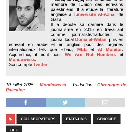
membre de l'Union des écrivains
palestiniens. Il a étudié la littérature
anglaise à l'
université Al-Azhar
de
Gaza.
Il a débuté sa carrière dans le
journalisme en 2015 en travaillant
comme journaliste/traducteur au
journal local
Donia al-Watan
, puis en
écrivant en arabe et en anglais pour des organes
internationaux tels que Elbadi,
MEE
et
Al Monitor
.
Aujourd'hui, il écrit pour
We Are Not Numbers
et
Mondoweiss
.
Son compte
Twitter
.
10 juillet 2025 –
Mondoweiss
– Traduction :
Chronique de
Palestine
COLLABORATEURS
ETATS-UNIS
GÉNOCIDE
GHF