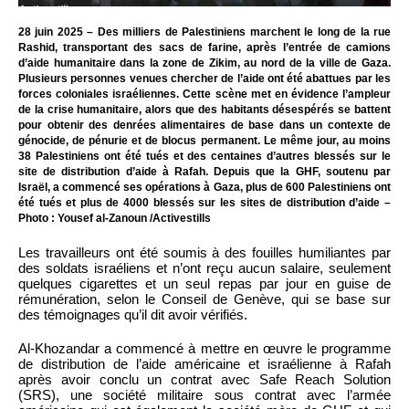
28 juin 2025 – Des milliers de Palestiniens marchent le long de la rue
Rashid, transportant des sacs de farine, après l’entrée de camions
d’aide humanitaire dans la zone de Zikim, au nord de la ville de Gaza.
Plusieurs personnes venues chercher de l’aide ont été abattues par les
forces coloniales israéliennes. Cette scène met en évidence l’ampleur
de la crise humanitaire, alors que des habitants désespérés se battent
pour obtenir des denrées alimentaires de base dans un contexte de
génocide, de pénurie et de blocus permanent. Le même jour, au moins
38 Palestiniens ont été tués et des centaines d’autres blessés sur le
site de distribution d’aide à Rafah. Depuis que la GHF, soutenu par
Israël, a commencé ses opérations à Gaza, plus de 600 Palestiniens ont
été tués et plus de 4000 blessés sur les sites de distribution d’aide –
Photo : Yousef al-Zanoun /Activestills
Les travailleurs ont été soumis à des fouilles humiliantes par
des soldats israéliens et n’ont reçu aucun salaire, seulement
quelques cigarettes et un seul repas par jour en guise de
rémunération, selon le Conseil de Genève, qui se base sur
des témoignages qu’il dit avoir vérifiés.
Al-Khozandar a commencé à mettre en œuvre le programme
de distribution de l’aide américaine et israélienne à Rafah
après avoir conclu un contrat avec Safe Reach Solution
(SRS), une société militaire sous contrat avec l’armée