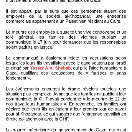
mort de leurs proches dans les hôpitaux de Gaza.
Il est apparu par la suite que ces personnes étaient des
employés de la société al-Khozandar, une entreprise
commerciale appartenant à un Palestinien résidant au Caire.
Le meurtre des employés a suscité une vive controverse et un
tollé général, les familles des victimes publiant un
communiqué le 17 juin pour demander que les responsables
soient traduits en justice.
Le communiqué a également rejeté les accusations selon
lesquelles leurs fils travaillaient avec le gang soutenu par Israël
et dirigé par
Yasser Abu Shabab
, qui pille l’aide humanitaire à
Gaza, qualifiant ces accusations de « fausses et sans
fondement ».
Les événements entourant le drame révèlent toutefois une
situation plus complexe. Avant que les familles ne publient leur
communiqué, la GHF avait condamné « le meurtre de 12 de
nos travailleurs humanitaires ». En revanche, les familles ont
déclaré que leurs fils en étaient à leur premier jour de travail
pour al-Khozandar, ce qui suggère que l’entreprise travaillait en
étroite collaboration avec la GHF.
La source sécuritaire du gouvernement de Gaza qui s’est