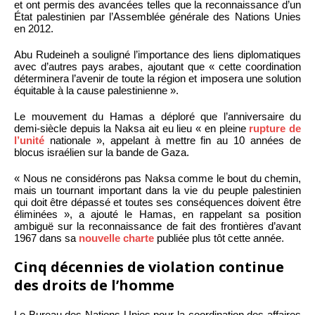
et ont permis des avancées telles que la reconnaissance d’un
État palestinien par l’Assemblée générale des Nations Unies
en 2012.
Abu Rudeineh a souligné l’importance des liens diplomatiques
avec d’autres pays arabes, ajoutant que « cette coordination
déterminera l’avenir de toute la région et imposera une solution
équitable à la cause palestinienne ».
Le mouvement du Hamas a déploré que l’anniversaire du
demi-siècle depuis la Naksa ait eu lieu « en pleine
rupture de
l’unité
nationale », appelant à mettre fin au 10 années de
blocus israélien sur la bande de Gaza.
« Nous ne considérons pas Naksa comme le bout du chemin,
mais un tournant important dans la vie du peuple palestinien
qui doit être dépassé et toutes ses conséquences doivent être
éliminées », a ajouté le Hamas, en rappelant sa position
ambiguë sur la reconnaissance de fait des frontières d’avant
1967 dans sa
nouvelle charte
publiée plus tôt cette année.
Cinq décennies de violation continue
des droits de l’homme
Le Bureau des Nations Unies pour la coordination des affaires