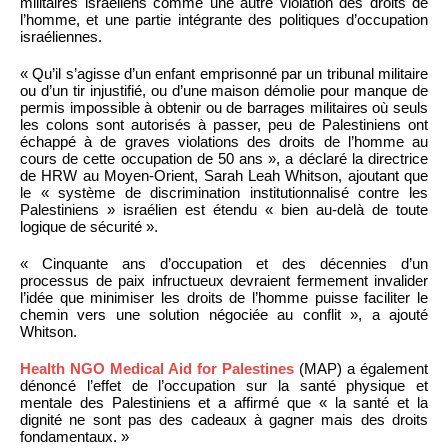
militaires israéliens comme une autre violation des droits de
l’homme, et une partie intégrante des politiques d’occupation
israéliennes.
« Qu’il s’agisse d’un enfant emprisonné par un tribunal militaire
ou d’un tir injustifié, ou d’une maison démolie pour manque de
permis impossible à obtenir ou de barrages militaires où seuls
les colons sont autorisés à passer, peu de Palestiniens ont
échappé à de graves violations des droits de l’homme au
cours de cette occupation de 50 ans », a déclaré la directrice
de HRW au Moyen-Orient, Sarah Leah Whitson, ajoutant que
le « système de discrimination institutionnalisé contre les
Palestiniens » israélien est étendu « bien au-delà de toute
logique de sécurité ».
« Cinquante ans d’occupation et des décennies d’un
processus de paix infructueux devraient fermement invalider
l’idée que minimiser les droits de l’homme puisse faciliter le
chemin vers une solution négociée au conflit », a ajouté
Whitson.
Health NGO Medical Aid for Palestines
(MAP) a également
dénoncé l’effet de l’occupation sur la santé physique et
mentale des Palestiniens et a affirmé que « la santé et la
dignité ne sont pas des cadeaux à gagner mais des droits
fondamentaux. »