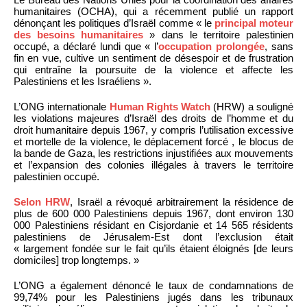
humanitaires (OCHA), qui a récemment publié un rapport
dénonçant les politiques d’Israël comme « le
principal moteur
des besoins humanitaires
» dans le territoire palestinien
occupé, a déclaré lundi que « l’
occupation prolongée
, sans
fin en vue, cultive un sentiment de désespoir et de frustration
qui entraîne la poursuite de la violence et affecte les
Palestiniens et les Israéliens ».
L’ONG internationale
Human Rights Watch
(HRW) a souligné
les violations majeures d’Israël des droits de l’homme et du
droit humanitaire depuis 1967, y compris l’utilisation excessive
et mortelle de la violence, le déplacement forcé , le blocus de
la bande de Gaza, les restrictions injustifiées aux mouvements
et l’expansion des colonies illégales à travers le territoire
palestinien occupé.
Selon HRW
, Israël a révoqué arbitrairement la résidence de
plus de 600 000 Palestiniens depuis 1967, dont environ 130
000 Palestiniens résidant en Cisjordanie et 14 565 résidents
palestiniens de Jérusalem-Est dont l’exclusion était
« largement fondée sur le fait qu’ils étaient éloignés [de leurs
domiciles] trop longtemps. »
L’ONG a également dénoncé le taux de condamnations de
99,74% pour les Palestiniens jugés dans les tribunaux