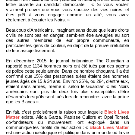
lettre ouverte au candidat démocrate : « Si vous voulez
vraiment prouver que vous vous souciez des vies noires, et
êtes prêt à vous engager comme un allié, vous avez
réellement à écouter les Noirs. »
Beaucoup d’Américains, imaginant sans doute que leurs droits
civils ne sont pas en danger, semblent être aveugles au sort
des autres membres de leur propre communauté, en
particulier les gens de couleur, en dépit de la preuve irréfutable
de leur assujettissement.
En décembre 2015, le journal britannique The Guardian a
rapporté que 1134 hommes noirs ont été tués par des agents
de police cette seule année. Dans ce nombre choquant, il a été
confirmé que 15% des personnes tuées étaient des hommes
jeunes âgés de 15 à 34 ans. Environ 25%, ou 284, d’entre eux,
étaient sans armes, même si selon le Guardian « les Noirs
américains sont plus de deux fois plus susceptibles d’être
désarmés lorsqu’ils sont tués lors de rencontres avec la police
que les Blancs ».
En fait, c’est précisément la raison pour laquelle
Black Lives
Matter
existe. Alicia Garza, Patrisse Cullors et Opal Tometi,
co-fondateurs du mouvement, ont expliqué dans un
communiqué les motifs de leur action : «
Black Lives Matter
est une action idéologique et politique dans un monde où la vie