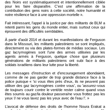
des Noirs est systématiquement et intentionnellement ciblée
pour les faire disparaître. C’est une affirmation de la
contribution des gens noirs à cette société, notre humanité et
notre résilience face à une oppression mortelle ».
Fait intéressant, l’appel à la justice par des militants de BLM a
retenti parmi les gens du monde entier, mais surtout ceux qui
éprouvent des difficultés semblables.
À partir d’août 2014 et durant les manifestations de Ferguson
dans le Missouri, les militants palestiniens se sont impliqués,
directement ou via des plates-formes de médias sociaux. Les
gaz lacrymogènes sont l’une des armes utilisées par les
agents armés à Ferguson, quelque chose que plusieurs
générations de militants palestiniens ont subi face à des
soldats israéliens dans leur lutte pour la liberté.
Les messages d’instruction et d’encouragement abondaient,
comme de ne pas garder de trop grande distance face à la
police puisque « ’si vous êtes près d’eux, ils ne peuvent pas
utiliser des gaz lacrymogènes contre vous’, ou ’assurez-vous
de toujours courir contre le vent/de rester calme quand vous
êtes soumis au gaz/la douleur passera/ne vous frottez pas les
yeux !/ ne vous lavez pas les yeux avec de l’eau !’. »
L’avocat de défense des droits de l’homme Noura Erakat a