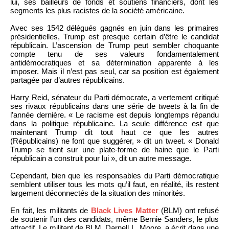
lui, ses bailleurs de fonds et soutiens financiers, dont les
segments les plus racistes de la société américaine.
Avec ses 1542 délégués gagnés en juin dans les primaires
présidentielles, Trump est presque certain d’être le candidat
républicain. L’ascension de Trump peut sembler choquante
compte tenu de ses valeurs fondamentalement
antidémocratiques et sa détermination apparente à les
imposer. Mais il n’est pas seul, car sa position est également
partagée par d’autres républicains.
Harry Reid, sénateur du Parti démocrate, a vertement critiqué
ses rivaux républicains dans une série de tweets à la fin de
l’année dernière. « Le racisme est depuis longtemps répandu
dans la politique républicaine. La seule différence est que
maintenant Trump dit tout haut ce que les autres
(Républicains) ne font que suggérer, » dit un tweet. « Donald
Trump se tient sur une plate-forme de haine que le Parti
républicain a construit pour lui », dit un autre message.
Cependant, bien que les responsables du Parti démocratique
semblent utiliser tous les mots qu’il faut, en réalité, ils restent
largement déconnectés de la situation des minorités.
En fait, les militants de
Black Lives Matter
(BLM) ont refusé
de soutenir l’un des candidats, même Bernie Sanders, le plus
attractif. Le militant de BLM, Darnell L. Moore, a écrit dans une