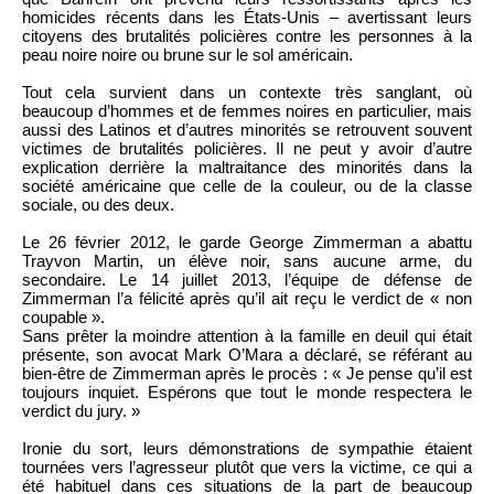
homicides récents dans les États-Unis – avertissant leurs
citoyens des brutalités policières contre les personnes à la
peau noire noire ou brune sur le sol américain.
Tout cela survient dans un contexte très sanglant, où
beaucoup d’hommes et de femmes noires en particulier, mais
aussi des Latinos et d’autres minorités se retrouvent souvent
victimes de brutalités policières. Il ne peut y avoir d’autre
explication derrière la maltraitance des minorités dans la
société américaine que celle de la couleur, ou de la classe
sociale, ou des deux.
Le 26 février 2012, le garde George Zimmerman a abattu
Trayvon Martin, un élève noir, sans aucune arme, du
secondaire. Le 14 juillet 2013, l’équipe de défense de
Zimmerman l’a félicité après qu’il ait reçu le verdict de « non
coupable ».
Sans prêter la moindre attention à la famille en deuil qui était
présente, son avocat Mark O’Mara a déclaré, se référant au
bien-être de Zimmerman après le procès : « Je pense qu’il est
toujours inquiet. Espérons que tout le monde respectera le
verdict du jury. »
Ironie du sort, leurs démonstrations de sympathie étaient
tournées vers l’agresseur plutôt que vers la victime, ce qui a
été habituel dans ces situations de la part de beaucoup