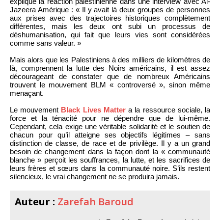
expliqué la réaction palestinienne dans une interview avec Al-
Jazeera Amérique : « Il y avait là deux groupes de personnes
aux prises avec des trajectoires historiques complètement
différentes, mais les deux ont subi un processus de
déshumanisation, qui fait que leurs vies sont considérées
comme sans valeur. »
Mais alors que les Palestiniens à des milliers de kilomètres de
là, comprennent la lutte des Noirs américains, il est assez
décourageant de constater que de nombreux Américains
trouvent le mouvement BLM « controversé », sinon même
menaçant.
Le mouvement
Black Lives Matter
a la ressource sociale, la
force et la ténacité pour ne dépendre que de lui-même.
Cependant, cela exige une véritable solidarité et le soutien de
chacun pour qu’il atteigne ses objectifs légitimes – sans
distinction de classe, de race et de privilège. Il y a un grand
besoin de changement dans la façon dont la « communauté
blanche » perçoit les souffrances, la lutte, et les sacrifices de
leurs frères et sœurs dans la communauté noire. S’ils restent
silencieux, le vrai changement ne se produira jamais.
Auteur :
Zarefah Baroud