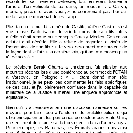
réconforter sa mère en détresse, tout en étant traînée à
l’arrière d’un véhicule de patrouille, en répétant : « Ça va,
maman, je suis ici avec vous, » ne comprenant pas l’horreur
de la tragédie qui venait de les frapper.
Plus tard cette nuit-là, la mère de Castile, Valérie Castile, s’est
vue refuser l’autorisation de voir le corps de son fils, alors
qu’elle s’était rendue au Hennepin County Medical Center, où
celui-ci était décédé. Elle a refusé de regarder la vidéo de
l’assassinat de son fils : « Je veux seulement me souvenir de
la façon dont je l’ai vu la dernière fois, quittant ma maison plus
tôt ce soir-là. »
Le président Barak Obama a timidement fait allusion aux
meurtres récents lors d’une conférence au sommet de l’OTAN
à Varsovie, en Pologne : « … étant donné mon rôle
institutionnel, je ne peux pas commenter les faits spécifiques
de ces cas, et j’ai pleinement confiance dans la capacité du
ministère de la Justice à mener une enquête approfondie et
équitable ».
Bien qu’il y ait encore à tenir une discussion sérieuse sur les
moyens pour faire face à l’endémie de brutalité policière qui
cible principalement les personnes de couleur aux États-Unis,
un sentiment de crainte se fait déjà sentir dans d’autres pays.
Pour exemple, les Bahamas, les Émirats arabes unis ainsi
que Bahreïn ont prévenu leurs ressortissants après les