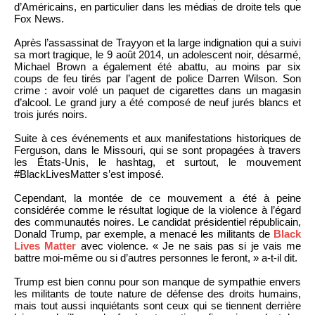
d’Américains, en particulier dans les médias de droite tels que
Fox News.
Après l’assassinat de Trayyon et la large indignation qui a suivi
sa mort tragique, le 9 août 2014, un adolescent noir, désarmé,
Michael Brown a également été abattu, au moins par six
coups de feu tirés par l’agent de police Darren Wilson. Son
crime : avoir volé un paquet de cigarettes dans un magasin
d’alcool. Le grand jury a été composé de neuf jurés blancs et
trois jurés noirs.
Suite à ces événements et aux manifestations historiques de
Ferguson, dans le Missouri, qui se sont propagées à travers
les États-Unis, le hashtag, et surtout, le mouvement
#BlackLivesMatter s’est imposé.
Cependant, la montée de ce mouvement a été à peine
considérée comme le résultat logique de la violence à l’égard
des communautés noires. Le candidat présidentiel républicain,
Donald Trump, par exemple, a menacé les militants de
Black
Lives Matter
avec violence. « Je ne sais pas si je vais me
battre moi-même ou si d’autres personnes le feront, » a-t-il dit.
Trump est bien connu pour son manque de sympathie envers
les militants de toute nature de défense des droits humains,
mais tout aussi inquiétants sont ceux qui se tiennent derrière