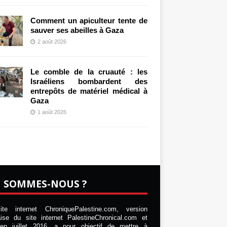
Comment un apiculteur tente de
sauver ses abeilles à Gaza
2 août 2026
Le comble de la cruauté : les
Israéliens bombardent des
entrepôts de matériel médical à
Gaza
1 août 2026
I SOMMES-NOUS ?
te internet ChroniquePalestine.com, version
aise du site internet PalestineChronical.com et
en juillet 2016, a pour objectif de mettre à