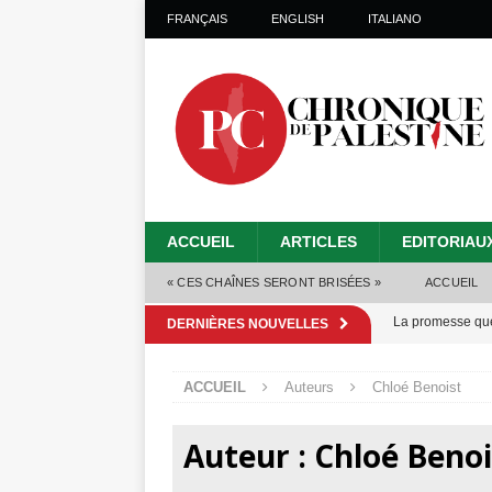
FRANÇAIS
ENGLISH
ITALIANO
ACCUEIL
ARTICLES
EDITORIAU
« CES CHAÎNES SERONT BRISÉES »
ACCUEIL
La promesse que 
DERNIÈRES NOUVELLES
Gaza : les Isra
ACCUEIL
Auteurs
Chloé Benoist
crise sanitaire 
Capituler ou mo
Auteur :
Chloé Benoi
6 août 2026 ]