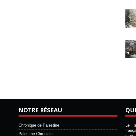
NOTRE RÉSEAU
QU
Chronique de Palestine
Le si
franç
Palestine Chronicle
créé 