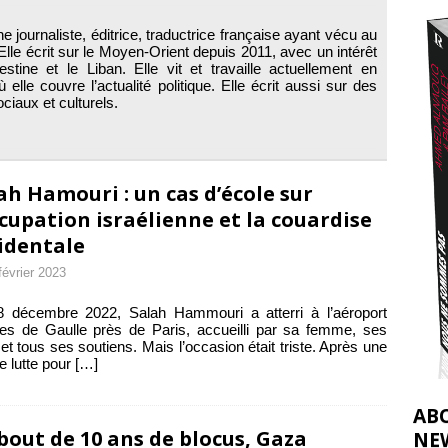
nocide : l’histoire de Gaza au-delà des chiffres
[ 5 août 2026 ]
e journaliste, éditrice, traductrice française ayant vécu au
tifs de la CIJ sur la Palestine : possibilités et limites
[ 8 août 2026 ]
lle écrit sur le Moyen-Orient depuis 2011, avec un intérêt
lestine et le Liban. Elle vit et travaille actuellement en
elle couvre l’actualité politique. Elle écrit aussi sur des
iaux et culturels.
ah Hamouri : un cas d’école sur
ccupation israélienne et la couardise
identale
février 2023
8 décembre 2022, Salah Hammouri a atterri à l’aéroport
es de Gaulle près de Paris, accueilli par sa femme, ses
et tous ses soutiens. Mais l’occasion était triste. Après une
e lutte pour
[…]
AB
bout de 10 ans de blocus, Gaza
NE