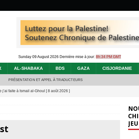
Sunday 09 August 2026
Dernière mise à jour:
8h:34 PM GMT
X
AL-SHABAKA
BDS
GAZA
CISJORDANIE
PRÉSENTATION ET APPEL À TRADUCTEURS
j’ai faite à Ismail al-Ghoul
[ 8 août 2026 ]
éliens bombardent des entrepôts de médicaments, aggravant ainsi la
NO
déjà dramatique
[ 7 août 2026 ]
CHI
JEU
urir : le « processus de paix » à Gaza et la propagande occidentale
[
st