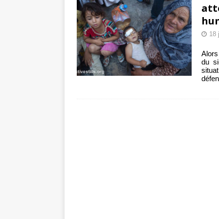
att
hum
18 
Alors
du si
situ
défen