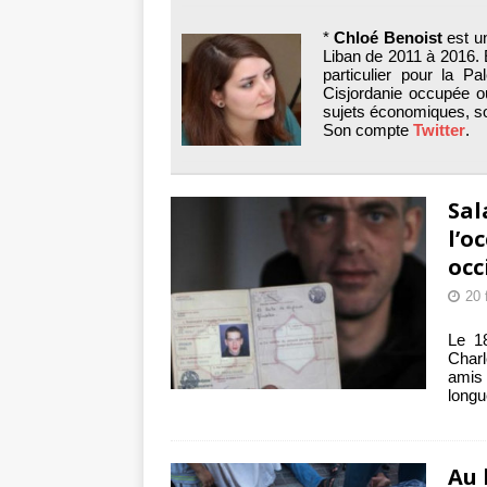
Mille jours de gé
*
Chloé Benoist
est un
Les avis consulta
Liban de 2011 à 2016. E
particulier pour la Pa
Cisjordanie occupée où 
sujets économiques, soc
Son compte
Twitter
.
Sal
l’o
occ
20 
Le 1
Charl
amis 
longu
Au 