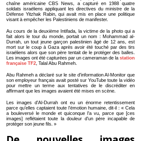
chaîne américaine CBS News, a capturé en 1988 quatre
soldats israéliens appliquant les directives du ministre de la
Défense Yitzhak Rabin, qui avait mis en place une politique
visant à empêcher les Palestiniens de manifester.
Au cours de la deuxième Intifada, la victime de la photo qui a
fait alors le tour du monde, portait un nom : Mohammad al-
Durrah, un tout jeune garçon palestinien âgé de 12 ans, est
mort sur le coup à Gaza après avoir été touché par des tirs
israéliens alors que son père tentait de le protéger des balles.
Les images ont été capturées par un cameraman de la
station
française TF2
, Talal Abu Rahmeh.
Abu Rahmeh a déclaré sur le site d’information Al-Monitor que
son employeur français avait posté sur YouTube toute la vidéo
pour mettre un terme aux tentatives de le discréditer en
affirmant que les images avaient été mises en scène.
Les images d’Al-Durrah ont eu un énorme retentissement
parce qu’elles captaient toute l’émotion humaine, dit-il : « Cela
a bouleversé le monde et quiconque l’a vu, parce que [ces
images] reflétaient toute la douleur d’un père incapable de
protéger son jeune fils. »
De nouvelles images