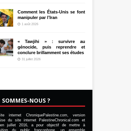
Comment les États-Unis se font
manipuler par l’Iran
1 août 2026
« Tawjihi » : survivre au
génocide, puis reprendre et
conclure brillamment ses études
31 juillet 2026
I SOMMES-NOUS ?
te internet ChroniquePalestine.com, version
aise du site internet PalestineChronical.com et
en juillet 2016, a pour objectif de mettre à
osition du public francophone, un ensemble