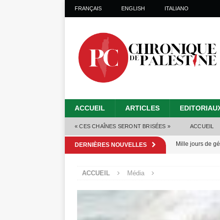
FRANÇAIS
ENGLISH
ITALIANO
ACCUEIL
ARTICLES
EDITORIAU
« CES CHAÎNES SERONT BRISÉES »
ACCUEIL
Mille jours de gé
DERNIÈRES NOUVELLES
Les Israéliens 
ACCUEIL
Média
Alors que Trump
tueries
[ 4 août 
Les Israéliens s