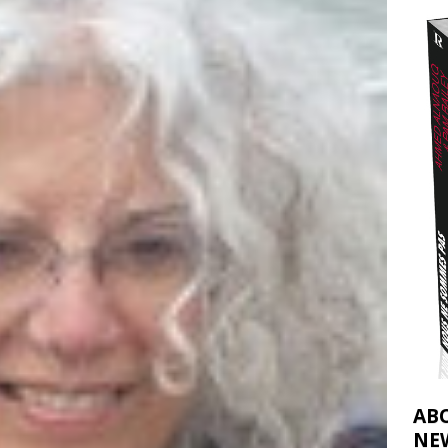
t 2026 ]
urir : le « processus de paix » à Gaza et la propagande occidentale
[
AB
NE