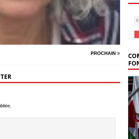
PROCHAIN
COM
FON
NTER
bliée.