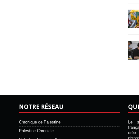
NOTRE RÉSEAU
QU
Chronique de Palestine
Le si
franç
Palestine Chronicle
créé 
disp