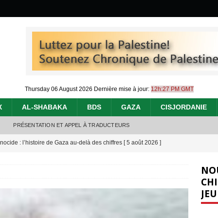
Thursday 06 August 2026
Dernière mise à jour:
12h:27 PM GMT
X
AL-SHABAKA
BDS
GAZA
CISJORDANIE
PRÉSENTATION ET APPEL À TRADUCTEURS
nocide : l’histoire de Gaza au-delà des chiffres
[ 5 août 2026 ]
effacent les preuves du génocide à Gaza
[ 4 août 2026 ]
NO
 annonce un « accord de paix » à Gaza, les Israéliens multiplie les
CHI
JEU
2026 ]
e servent de la Cisjordanie comme d’une poubelle pour leurs déchets