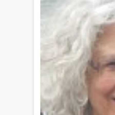
toxiques
[ 3 aoû
Capituler ou mo
6 août 2026 ]