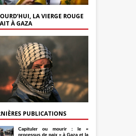
OURD’HUI, LA VIERGE ROUGE
AIT À GAZA
NIÈRES PUBLICATIONS
Capituler ou mourir : le «
processus de paix » à Gaza et la