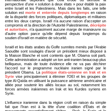
perspective d’une « solution à deux états » pour établir la paix
entre Israël et les Palestiniens. Mais dans les faits, une telle
solution est
morte et enterrée depuis longtemps
en raison
de la disparité des forces politiques, diplomatiques et militaires
entre les deux camps. Israël n’a aucune raison d’accepter un
compromis et la direction de l’Autorité Palestinienne,
décrépite
et autoritaire
, n’a quasiment aucune marge de manœuvre ou
d’autre option parce qu’elle dépend depuis longtemps du
soutien d’Israël en matière de sécurité.
Israël et les états arabes du Golfe sunnites menés par l’Arabie
Saoudite sont soulagés d’avoir un président mieux disposé à
la Maison Blanche et sont contents que M. Obama soit parti.
Cette administration a adopté un ton anti-iranien beaucoup plus
belliqueux, mais de toute évidence elle ne va pas déchirer
l’accord sur le programme nucléaire iranien signé par le
président Obama. La
politique états-unienne en Irak et en
Syrie
vise principalement à éliminer l’OEI et les groupes de
type Al-Qaïda en utilisant la puissance aérienne américaine et
alliée pour soutenir les alliés locaux au sol, notamment les
forces armées irakiennes en Irak et les Kurdes syriens en
Syrie.
L’influence iranienne dans la région croît en raison du simple
fait que l’Iran est à la tête d’une coalition d’États et de
mouvements essentiellement chiites – l’Irak, la Syrie et le