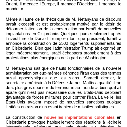
Orient, il menace l’Europe, il menace l’Occident, il menace le
monde. »
Même à l’aune de la rhétorique de M. Netanyahu ce discours
paraît excessif et est probablement motivé par le désir de
détourner l’attention de la construction par Israël de nouvelles
implantations en Cisjordanie. Quelques jours seulement après
l’investiture de Donald Trump en tant que président, Israël a
annoncé la construction de 2500 logements supplémentaires
en Cisjordanie. Bien que l’administration Trump ait exprimé un
léger mécontentement, Israël échappera probablement à des
protestations plus énergiques de la part de Washington.
M. Netanyahu sait que de hauts fonctionnaires de la nouvelle
administration ont eux-mêmes dénoncé l’Iran dans des termes
aussi apocalyptiques que les siens. Samedi dernier, le
secrétaire américain à la Défense James Mattis a qualifié l’Iran
de « plus gros sponsor du terrorisme au monde », bien qu’il ait
ajouté qu’il n’est pas nécessaire que les États-Unis déploient
davantage de forces militaires pour contrer l’Iran. La veille, les
États-Unis avaient imposé de nouvelles sanctions quoique
limitées en raison d’un essai iranien de missiles balistiques.
La construction de
nouvelles implantations coloniales
en
Cisjordanie provoque habituellement des réactions à l’échelle
internationale déplorant que cela érode ou détruise la