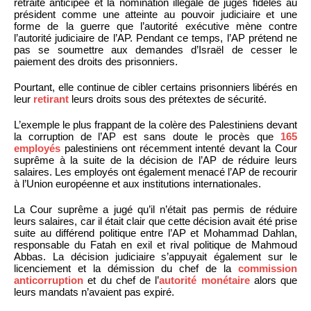
retraite anticipée et la nomination illégale de juges fidèles au
président comme une atteinte au pouvoir judiciaire et une
forme de la guerre que l’autorité exécutive mène contre
l’autorité judiciaire de l’AP. Pendant ce temps, l’AP prétend ne
pas se soumettre aux demandes d’Israël de cesser le
paiement des droits des prisonniers.
Pourtant, elle continue de cibler certains prisonniers libérés en
leur
retirant
leurs droits sous des prétextes de sécurité.
L’exemple le plus frappant de la colère des Palestiniens devant
la corruption de l’AP est sans doute le procès que
165
employés
palestiniens ont récemment intenté devant la Cour
suprême à la suite de la décision de l’AP de réduire leurs
salaires. Les employés ont également menacé l’AP de recourir
à l’Union européenne et aux institutions internationales.
La Cour suprême a jugé qu’il n’était pas permis de réduire
leurs salaires, car il était clair que cette décision avait été prise
suite au différend politique entre l’AP et Mohammad Dahlan,
responsable du Fatah en exil et rival politique de Mahmoud
Abbas. La décision judiciaire s’appuyait également sur le
licenciement et la démission du chef de la
commission
anticorruption
et du chef de l’
autorité monétaire
alors que
leurs mandats n’avaient pas expiré.