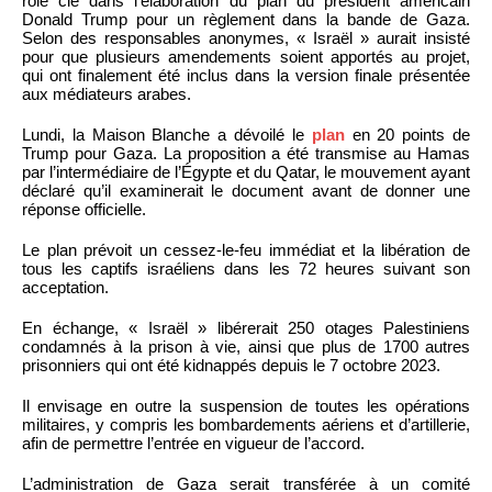
rôle clé dans l’élaboration du plan du président américain
Donald Trump pour un règlement dans la bande de Gaza.
Selon des responsables anonymes, « Israël » aurait insisté
pour que plusieurs amendements soient apportés au projet,
qui ont finalement été inclus dans la version finale présentée
aux médiateurs arabes.
Lundi, la Maison Blanche a dévoilé le
plan
en 20 points de
Trump pour Gaza. La proposition a été transmise au Hamas
par l’intermédiaire de l’Égypte et du Qatar, le mouvement ayant
déclaré qu’il examinerait le document avant de donner une
réponse officielle.
Le plan prévoit un cessez-le-feu immédiat et la libération de
tous les captifs israéliens dans les 72 heures suivant son
acceptation.
En échange, « Israël » libérerait 250 otages Palestiniens
condamnés à la prison à vie, ainsi que plus de 1700 autres
prisonniers qui ont été kidnappés depuis le 7 octobre 2023.
Il envisage en outre la suspension de toutes les opérations
militaires, y compris les bombardements aériens et d’artillerie,
afin de permettre l’entrée en vigueur de l’accord.
L’administration de Gaza serait transférée à un comité