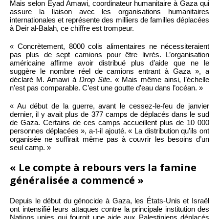
Mais selon Eyad Amawi, coordinateur humanitaire à Gaza qui
assure la liaison avec les organisations humanitaires
internationales et représente des milliers de familles déplacées
à Deir al-Balah, ce chiffre est trompeur.
« Concrètement, 8000 colis alimentaires ne nécessiteraient
pas plus de sept camions pour être livrés. L’organisation
américaine affirme avoir distribué plus d’aide que ne le
suggère le nombre réel de camions entrant à Gaza », a
déclaré M. Amawi à
Drop Site
. « Mais même ainsi, l’échelle
n’est pas comparable. C’est une goutte d’eau dans l’océan. »
« Au début de la guerre, avant le cessez-le-feu de janvier
dernier, il y avait plus de 377 camps de déplacés dans le sud
de Gaza. Certains de ces camps accueillent plus de 10 000
personnes déplacées », a-t-il ajouté. « La distribution qu’ils ont
organisée ne suffirait même pas à couvrir les besoins d’un
seul camp. »
« Le compte à rebours vers la famine
généralisée a commencé »
Depuis le début du génocide à Gaza, les États-Unis et Israël
ont intensifié leurs attaques contre la principale institution des
Nations unies qui fournit une aide aux Palestiniens déplacés