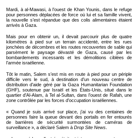
Mardi, à al-Mawasi, à l’ouest de Khan Younis, dans le refuge
pour personnes déplacées de force où lui et sa famille vivent,
la nouvelle s’est répandue que des colis alimentaires étaient
arrivés à Gaza.
Mais pour en obtenir un, il devait parcourir plus de quatre
kilomètres à pied sur un terrain accidenté, entre les rues
jonchées de décombres et les routes recouvertes de sable qui
parsèment le paysage dévasté de Gaza, causé par les
bombardements incessants et les démolitions ciblées de
l’armée israélienne.
Tôt le matin, Salem s’est mis en route à pied pour un périple
difficile vers le sud, à destination d’un nouveau centre de
distribution d’aide géré par la Gaza Humanitarian Foundation
(GHF), soutenue par Israël et les États-Unis, situé dans le
quartier d’Al-Alam, à Tel al-Sultan, dans l’ouest de Rafah, une
zone contrôlée par les forces d’occupation israéliennes.
« Quand je suis arrivé sur place, j’ai vu des centaines de
personnes faire la queue devant des portails en fer entourés
de barrières de sécurité surmontées de caméras de
surveillance », a déclaré Salem à
Drop Site News
.