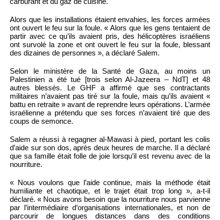
carburant et du gaz de cuisine.
Alors que les installations étaient envahies, les forces armées
ont ouvert le feu sur la foule. « Alors que les gens tentaient de
partir avec ce qu’ils avaient pris, des hélicoptères israéliens
ont survolé la zone et ont ouvert le feu sur la foule, blessant
des dizaines de personnes », a déclaré Salem.
Selon le ministère de la Santé de Gaza, au moins un
Palestinien a été tué [trois selon Al-Jazeera – NdT] et 48
autres blessés. Le GHF a affirmé que ses contractants
militaires n’avaient pas tiré sur la foule, mais qu’ils avaient «
battu en retraite » avant de reprendre leurs opérations. L’armée
israélienne a prétendu que ses forces n’avaient tiré que des
coups de semonce.
Salem a réussi à regagner al-Mawasi à pied, portant les colis
d’aide sur son dos, après deux heures de marche. Il a déclaré
que sa famille était folle de joie lorsqu’il est revenu avec de la
nourriture.
« Nous voulons que l’aide continue, mais la méthode était
humiliante et chaotique, et le trajet était trop long », a-t-il
déclaré. « Nous avons besoin que la nourriture nous parvienne
par l’intermédiaire d’organisations internationales, et non de
parcourir de longues distances dans des conditions