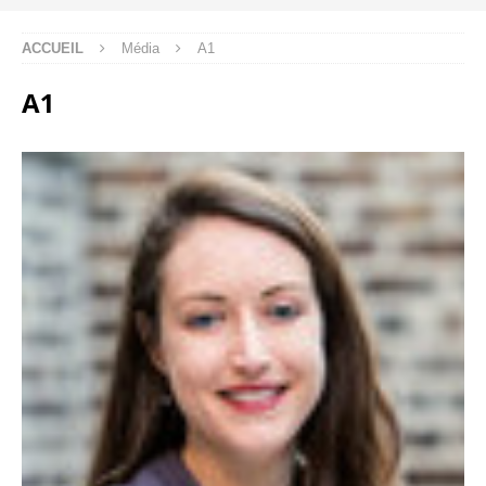
ACCUEIL
Média
A1
A1