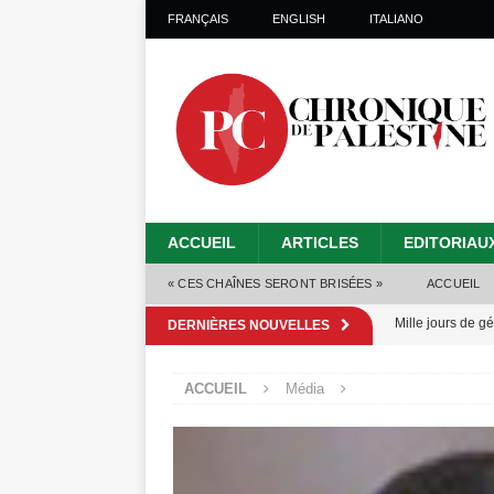
FRANÇAIS
ENGLISH
ITALIANO
ACCUEIL
ARTICLES
EDITORIAU
« CES CHAÎNES SERONT BRISÉES »
ACCUEIL
Mille jours de gé
DERNIÈRES NOUVELLES
Les Israéliens 
ACCUEIL
Média
Alors que Trump
tueries
[ 4 août 
Les Israéliens s