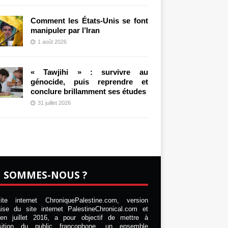
Comment les États-Unis se font
manipuler par l’Iran
1 août 2026
« Tawjihi » : survivre au
génocide, puis reprendre et
conclure brillamment ses études
31 juillet 2026
I SOMMES-NOUS ?
te internet ChroniquePalestine.com, version
aise du site internet PalestineChronical.com et
en juillet 2016, a pour objectif de mettre à
osition du public francophone, un ensemble