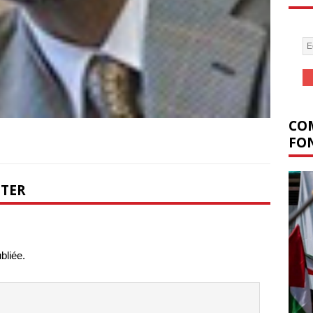
COM
FON
NTER
bliée.