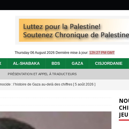
Thursday 06 August 2026
Dernière mise à jour:
12h:27 PM GMT
X
AL-SHABAKA
BDS
GAZA
CISJORDANIE
PRÉSENTATION ET APPEL À TRADUCTEURS
nocide : l’histoire de Gaza au-delà des chiffres
[ 5 août 2026 ]
effacent les preuves du génocide à Gaza
[ 4 août 2026 ]
NO
 annonce un « accord de paix » à Gaza, les Israéliens multiplie les
CHI
JEU
2026 ]
e servent de la Cisjordanie comme d’une poubelle pour leurs déchets