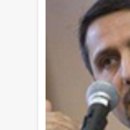
toxiques
[ 3 aoû
Capituler ou mo
6 août 2026 ]