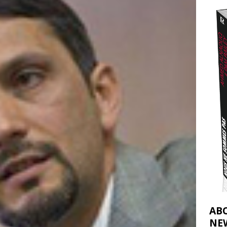
t 2026 ]
urir : le « processus de paix » à Gaza et la propagande occidentale
[
AB
NE