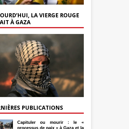
OURD’HUI, LA VIERGE ROUGE
AIT À GAZA
NIÈRES PUBLICATIONS
Capituler ou mourir : le «
processus de paix » à Gaza et la