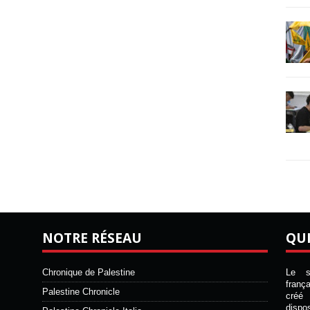
NOTRE RÉSEAU
QU
Chronique de Palestine
Le si
franç
Palestine Chronicle
créé 
disp