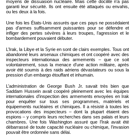
moyens de dissuasion nucléaire. Mais cette docilité n’a pas
garanti leur sécurité. Ils ont ensuite été attaqués ou envahis,
ou les deux à la fois.
Une fois les États-Unis assurés que ces pays ne possédaient
pas d’armes suffisamment puissantes pour se défendre et
infliger des pertes sévères à leurs troupes, l’agression et le
bombardement pouvaient débuter.
L’Irak, la Libye et la Syrie en sont de clairs exemples. Tous ont
abandonné leurs arsenaux chimiques et ont coopéré avec des
inspecteurs internationaux des armements – que ce soit
volontairement, sous la menace d’une action militaire, après
avoir été soumis à des raids aériens dévastateurs ou sous la
pression d’un embargo étouffant et inhumain.
L’administration de George Bush Jr. savait très bien que
Saddam Hussein avait coopéré pleinement avec les équipes
internationales d’inspection des armements envoyées en Irak
pour enquêter sur tous ses programmes, matériels et
équipements nucléaires et chimiques. Il a résisté à toutes les
provocations des inspecteurs – dont la plupart étaient des
espions – y compris leurs recherches dans ses palais et leurs
chambres. Une fois Washington assuré que l’Irak avait été
débarrassé de toute capacité nucléaire ou chimique, l’invasion
pouvait être ordonnée sans délai.