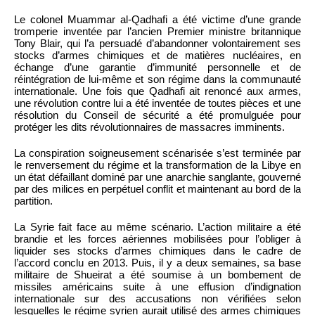
Le colonel Muammar al-Qadhafi a été victime d’une grande
tromperie inventée par l’ancien Premier ministre britannique
Tony Blair, qui l’a persuadé d’abandonner volontairement ses
stocks d’armes chimiques et de matières nucléaires, en
échange d’une garantie d’immunité personnelle et de
réintégration de lui-même et son régime dans la communauté
internationale. Une fois que Qadhafi ait renoncé aux armes,
une révolution contre lui a été inventée de toutes pièces et une
résolution du Conseil de sécurité a été promulguée pour
protéger les dits révolutionnaires de massacres imminents.
La conspiration soigneusement scénarisée s’est terminée par
le renversement du régime et la transformation de la Libye en
un état défaillant dominé par une anarchie sanglante, gouverné
par des milices en perpétuel conflit et maintenant au bord de la
partition.
La Syrie fait face au même scénario. L’action militaire a été
brandie et les forces aériennes mobilisées pour l’obliger à
liquider ses stocks d’armes chimiques dans le cadre de
l’accord conclu en 2013. Puis, il y a deux semaines, sa base
militaire de Shueirat a été soumise à un bombement de
missiles américains suite à une effusion d’indignation
internationale sur des accusations non vérifiées selon
lesquelles le régime syrien aurait utilisé des armes chimiques