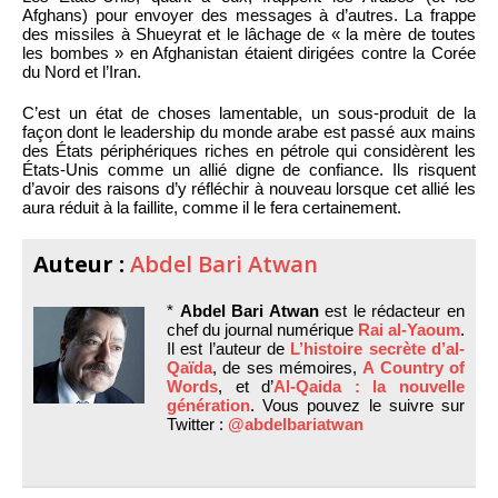
Afghans) pour envoyer des messages à d’autres. La frappe
des missiles à Shueyrat et le lâchage de « la mère de toutes
les bombes » en Afghanistan étaient dirigées contre la Corée
du Nord et l’Iran.
C’est un état de choses lamentable, un sous-produit de la
façon dont le leadership du monde arabe est passé aux mains
des États périphériques riches en pétrole qui considèrent les
États-Unis comme un allié digne de confiance. Ils risquent
d’avoir des raisons d’y réfléchir à nouveau lorsque cet allié les
aura réduit à la faillite, comme il le fera certainement.
Auteur :
Abdel Bari Atwan
*
Abdel Bari Atwan
est le rédacteur en
chef du journal numérique
Rai al-Yaoum
.
Il est l’auteur de
L’histoire secrète d’al-
Qaïda
, de ses mémoires,
A Country of
Words
, et d’
Al-Qaida : la nouvelle
génération
. Vous pouvez le suivre sur
Twitter :
@abdelbariatwan