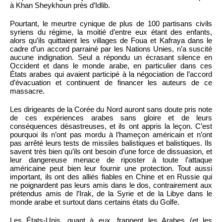
à Khan Sheykhoun près d’Idlib.
Pourtant, le meurtre cynique de plus de 100 partisans civils
syriens du régime, la moitié d’entre eux étant des enfants,
alors qu’ils quittaient les villages de Foua et Kafraya dans le
cadre d’un accord parrainé par les Nations Unies, n’a suscité
aucune indignation. Seul a répondu un écrasant silence en
Occident et dans le monde arabe, en particulier dans ces
États arabes qui avaient participé à la négociation de l’accord
d’évacuation et continuent de financer les auteurs de ce
massacre.
Les dirigeants de la Corée du Nord auront sans doute pris note
de ces expériences arabes sans gloire et de leurs
conséquences désastreuses, et ils ont appris la leçon. C’est
pourquoi ils n’ont pas mordu à l’hameçon américain et n’ont
pas arrêté leurs tests de missiles balistiques et balistiques. Ils
savent très bien qu’ils ont besoin d’une force de dissuasion, et
leur dangereuse menace de riposter à toute l’attaque
américaine peut bien leur fournir une protection. Tout aussi
important, ils ont des alliés fiables en Chine et en Russie qui
ne poignardent pas leurs amis dans le dos, contrairement aux
prétendus amis de l’Irak, de la Syrie et de la Libye dans le
monde arabe et surtout dans certains états du Golfe.
Les États-Unis, quant à eux, frappent les Arabes (et les