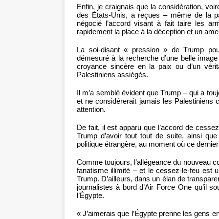
Enfin, je craignais que la considération, vo
des États-Unis, a reçues – même de la par
négocié l’accord visant à fait taire les ar
rapidement la place à la déception et un ame
La soi-disant « pression » de Trump pou
démesuré à la recherche d’une belle image à 
croyance sincère en la paix ou d’un vérit
Palestiniens assiégés.
Il m’a semblé évident que Trump – qui a touj
et ne considérerait jamais les Palestinien
attention.
De fait, il est apparu que l’accord de cessez
Trump d’avoir tout tout de suite, ainsi qu
politique étrangère, au moment où ce dernier 
Comme toujours, l’allégeance du nouveau co
fanatisme illimité – et le cessez-le-feu est 
Trump. D’ailleurs, dans un élan de transpar
journalistes à bord d’Air Force One qu’il so
l’Égypte.
« J’aimerais que l’Égypte prenne les gens en