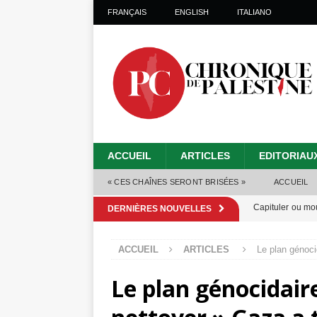
FRANÇAIS
ENGLISH
ITALIANO
ACCUEIL
ARTICLES
EDITORIAU
« CES CHAÎNES SERONT BRISÉES »
ACCUEIL
Capituler ou mo
DERNIÈRES NOUVELLES
6 août 2026 ]
ACCUEIL
ARTICLES
Le plan génoci
Mille jours de gé
Le plan génocidair
Les Israéliens 
Alors que Trump