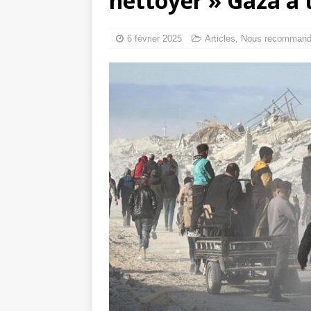
nettoyer » Gaza a 
tueries
[ 4 août 
Gaza : les Isra
6 février 2025
Articles
,
Nous recomman
crise sanitaire 