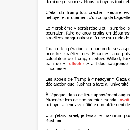
demi de personnes. Nous nettoyons tout cela e
C’était du Trump tout craché : Réduire les 
nettoyer ethniquement d’un coup de baguett
Le « problème » serait résolu et – surprise,
pourraient faire de gros profits en débarr
israéliens sanguinaires et à une multitude de
Tout cette opération, et chacun de ses aspe
ministre israélien des Finances aux puls
calculateur de Trump, et Steve Witkoff, l’en
train de «
réfléchir
» à l’idée saugrenue d
l’Indonésie.
Les appels de Trump à « nettoyer » Gaza de
déclaration que Kushner a faite à l’université
À l’époque, dans ce lieu supposément auguste,
étrangère lors de son premier mandat,
avai
nettoyer » l’enclave côtière complètement dét
« Si j’étais Israël, je ferais le maximum pou
Kushner.