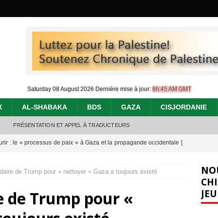
Saturday 08 August 2026
Dernière mise à jour:
6h:45 AM GMT
X
AL-SHABAKA
BDS
GAZA
CISJORDANIE
PRÉSENTATION ET APPEL À TRADUCTEURS
urir : le « processus de paix » à Gaza et la propagande occidentale
[
NO
daire de Trump pour « nettoyer » Gaza a toujours existé
nocide : l’histoire de Gaza au-delà des chiffres
[ 5 août 2026 ]
CHI
JEU
e de Trump pour «
effacent les preuves du génocide à Gaza
[ 4 août 2026 ]
 annonce un « accord de paix » à Gaza, les Israéliens multiplie les