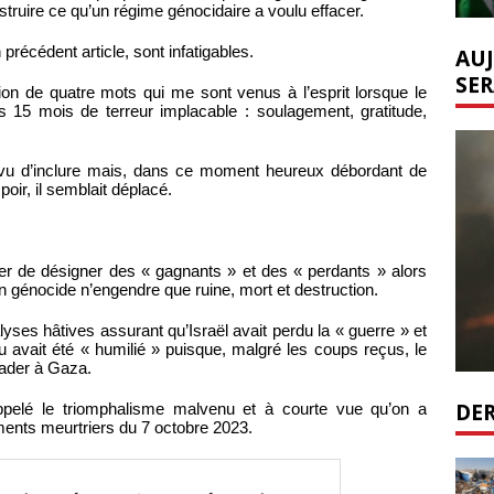
struire ce qu’un régime génocidaire a voulu effacer.
précédent article, sont infatigables.
AUJ
SER
ation de quatre mots qui me sont venus à l’esprit lorsque le
s 15 mois de terreur implacable : soulagement, gratitude,
révu d’inclure mais, dans ce moment heureux débordant de
poir, il semblait déplacé.
r de désigner des « gagnants » et des « perdants » alors
’un génocide n’engendre que ruine, mort et destruction.
yses hâtives assurant qu’Israël avait perdu la « guerre » et
 avait été « humilié » puisque, malgré les coups reçus, le
arader à Gaza.
DER
ppelé le triomphalisme malvenu et à courte vue qu’on a
nts meurtriers du 7 octobre 2023.