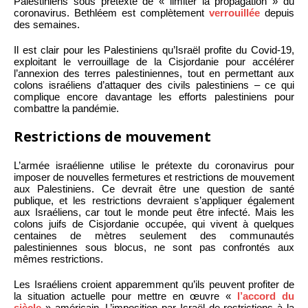
Palestiniens sous prétexte de « limiter la propagation » du
coronavirus. Bethléem est complètement
verrouillée
depuis
des semaines.
Il est clair pour les Palestiniens qu’Israël profite du Covid-19,
exploitant le verrouillage de la Cisjordanie pour accélérer
l’annexion des terres palestiniennes, tout en permettant aux
colons israéliens d’attaquer des civils palestiniens – ce qui
complique encore davantage les efforts palestiniens pour
combattre la pandémie.
Restrictions de mouvement
L’armée israélienne utilise le prétexte du coronavirus pour
imposer de nouvelles fermetures et restrictions de mouvement
aux Palestiniens. Ce devrait être une question de santé
publique, et les restrictions devraient s’appliquer également
aux Israéliens, car tout le monde peut être infecté. Mais les
colons juifs de Cisjordanie occupée, qui vivent à quelques
centaines de mètres seulement des communautés
palestiniennes sous blocus, ne sont pas confrontés aux
mêmes restrictions.
Les Israéliens croient apparemment qu’ils peuvent profiter de
la situation actuelle pour mettre en œuvre «
l’accord du
siècle
» américain. L’imposition par Israël de restrictions à la