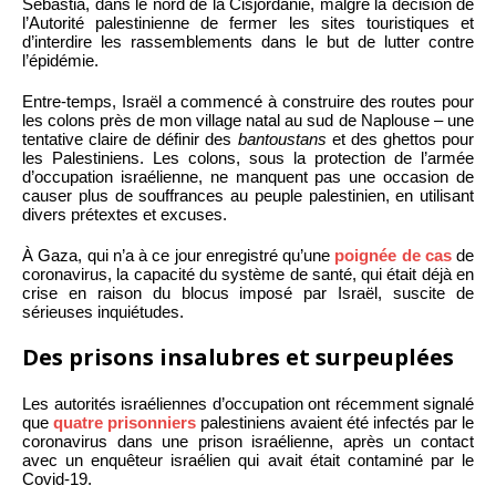
Sebastia, dans le nord de la Cisjordanie, malgré la décision de
l’Autorité palestinienne de fermer les sites touristiques et
d’interdire les rassemblements dans le but de lutter contre
l’épidémie.
Entre-temps, Israël a commencé à construire des routes pour
les colons près de mon village natal au sud de Naplouse – une
tentative claire de définir des
bantoustans
et des ghettos pour
les Palestiniens. Les colons, sous la protection de l’armée
d’occupation israélienne, ne manquent pas une occasion de
causer plus de souffrances au peuple palestinien, en utilisant
divers prétextes et excuses.
À Gaza, qui n’a à ce jour enregistré qu’une
poignée de cas
de
coronavirus, la capacité du système de santé, qui était déjà en
crise en raison du blocus imposé par Israël, suscite de
sérieuses inquiétudes.
Des prisons insalubres et surpeuplées
Les autorités israéliennes d’occupation ont récemment signalé
que
quatre prisonniers
palestiniens avaient été infectés par le
coronavirus dans une prison israélienne, après un contact
avec un enquêteur israélien qui avait était contaminé par le
Covid-19.