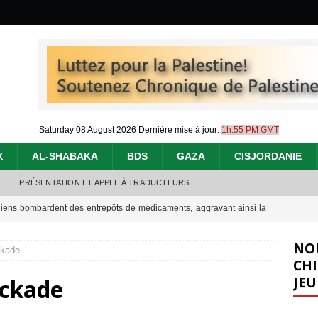
Saturday 08 August 2026
Dernière mise à jour:
1h:55 PM GMT
X
AL-SHABAKA
BDS
GAZA
CISJORDANIE
PRÉSENTATION ET APPEL À TRADUCTEURS
éliens bombardent des entrepôts de médicaments, aggravant ainsi la
déjà dramatique
[ 7 août 2026 ]
NO
ckade
urir : le « processus de paix » à Gaza et la propagande occidentale
[
CHI
JEU
ockade
nocide : l’histoire de Gaza au-delà des chiffres
[ 5 août 2026 ]