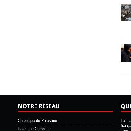
NOTRE RÉSEAU
QU
Chronique de Palestine
Le si
franç
Palestine Chronicle
créé 