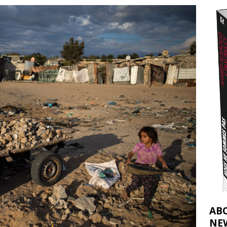
effacent les preuves du génocide à Gaza
[ 4 août 2026 ]
j’ai faite à Ismail al-Ghoul
[ 8 août 2026 ]
AB
NE