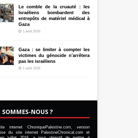
Le comble de la cruauté : les
Israéliens bombardent des
entrepôts de matériel médical à
Gaza
1 août 2026
Gaza : se limiter à compter les
victimes du génocide n’arrêtera
pas les israéliens
1 août 2026
I SOMMES-NOUS ?
te internet ChroniquePalestine.com, version
aise du site internet PalestineChronical.com et
en juillet 2016, a pour objectif de mettre à