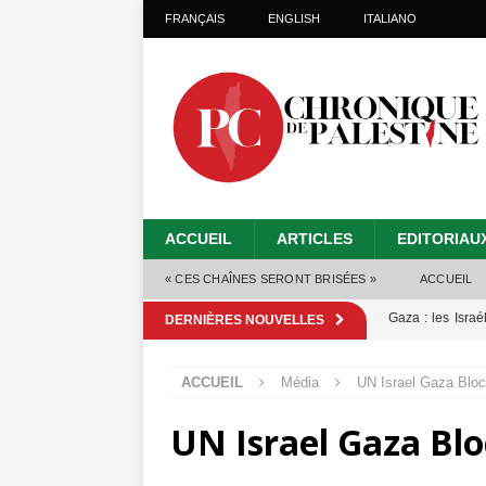
FRANÇAIS
ENGLISH
ITALIANO
ACCUEIL
ARTICLES
EDITORIAU
« CES CHAÎNES SERONT BRISÉES »
ACCUEIL
Gaza : les Isra
DERNIÈRES NOUVELLES
crise sanitaire 
ACCUEIL
Média
UN Israel Gaza Blo
Capituler ou mo
UN Israel Gaza Bl
6 août 2026 ]
Mille jours de gé