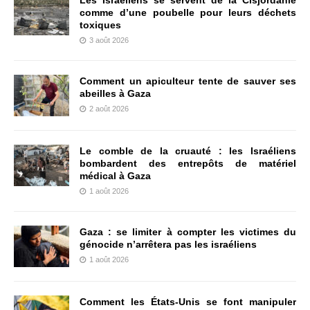
Les Israéliens se servent de la Cisjordanie
comme d’une poubelle pour leurs déchets
toxiques
3 août 2026
Comment un apiculteur tente de sauver ses
abeilles à Gaza
2 août 2026
Le comble de la cruauté : les Israéliens
bombardent des entrepôts de matériel
médical à Gaza
1 août 2026
Gaza : se limiter à compter les victimes du
génocide n’arrêtera pas les israéliens
1 août 2026
Comment les États-Unis se font manipuler