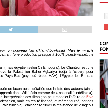
COM
FON
 voir un nouveau film d’HanyAbu-Assad. Mais le miracle
ancement (une production presque à 100% palestinienne), ne
nien (mais égyptien selon CinEmotions), Le Chanteur est une
rouve le Palestinien Baher Agbariya (déjà à l’œuvre pour
les Pays-Bas (pays où réside HAA), l’Égypte, les Émirats
ée de façon aussi détaillée que la liste des acteurs (ainsi,
l apparaît dans Wikipédia comme de « nationalité indéfinie »),
l’interprétation des films ; on peut rappeler l’affaire de
Five
lestinien, mais en réalité financé, et même tourné, par des
e Palestinien qui était censé filmer la résistance de villageois