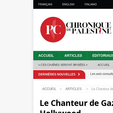
FRANÇAIS
ENGLISH
ITALIANO
ACCUEIL
ARTICLES
EDITORIAU
« CES CHAÎNES SERONT BRISÉES »
ACCUEIL
Les avis consulta
DERNIÈRES NOUVELLES
La promesse que 
ACCUEIL
ARTICLES
Le Chanteur de
Gaza : les Isra
Le Chanteur de Gaz
crise sanitaire 
Capituler ou mo