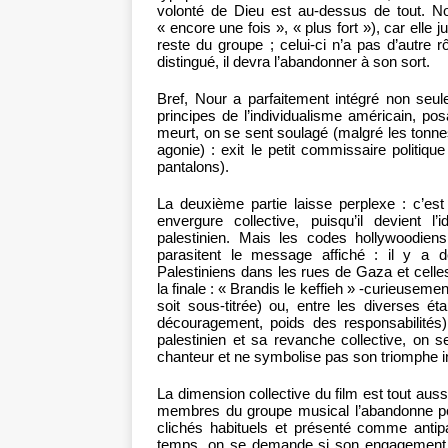
volonté de Dieu est au-dessus de tout. N
« encore une fois », « plus fort »), car elle
reste du groupe ; celui-ci n’a pas d’autre
distingué, il devra l’abandonner à son sort.
Bref, Nour a parfaitement intégré non seu
principes de l’individualisme américain, pos
meurt, on se sent soulagé (malgré les tonn
agonie) : exit le petit commissaire politiq
pantalons).
La deuxième partie laisse perplexe : c’es
envergure collective, puisqu’il devient
palestinien. Mais les codes hollywoodien
parasitent le message affiché : il y a 
Palestiniens dans les rues de Gaza et cel
la finale : « Brandis le keffieh » -curieusemen
soit sous-titrée) ou, entre les diverses é
découragement, poids des responsabilités
palestinien et sa revanche collective, on s
chanteur et ne symbolise pas son triomphe in
La dimension collective du film est tout auss
membres du groupe musical l’abandonne pour
clichés habituels et présenté comme antip
temps, on se demande si son engagement 