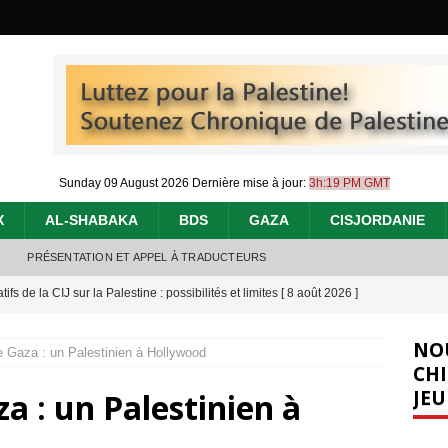
Sunday 09 August 2026
Dernière mise à jour:
3h:19 PM GMT
X
AL-SHABAKA
BDS
GAZA
CISJORDANIE
PRÉSENTATION ET APPEL À TRADUCTEURS
tifs de la CIJ sur la Palestine : possibilités et limites
[ 8 août 2026 ]
j’ai faite à Ismail al-Ghoul
[ 8 août 2026 ]
NO
 Gaza : un Palestinien à Hollywood
éliens bombardent des entrepôts de médicaments, aggravant ainsi la
CHI
JEU
a : un Palestinien à
déjà dramatique
[ 7 août 2026 ]
urir : le « processus de paix » à Gaza et la propagande occidentale
[