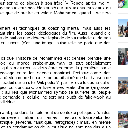
our serine ce slogan à son frère (« Répète après moi »,
 juge son talent vocal bien supérieur aux talents musicaux du
 rôle que de mettre en valeur Mohammed, quand il se sera
lement les techniques du coaching mental, mais aussi les
ant ainsi les bases idéologiques du film. Aussi, quand elle
es de pathos que déverse l’épisode de sa maladie et de son
ue en jupons (c’est une image, puisqu’elle ne porte que des
t ici que l’histoire de Mohammed est censée prendre une
 l’idole du monde arabo-musulman, et tout spécialement
s qui structurent la deuxième comme la première partie
décalage entre les scènes montrant l’enthousiasme des
les où Mohammed chante (on aurait aimé que la chanson de
t traduit sur un site -Wikipédia ?- par : « lève le cache-col »-
tapes du concours, se livre à ses états d’âme (angoisse,
) ; au lieu que Mohammed symbolise la fierté du peuple
e demande si celui-ci ne sert pas plutôt de faire-valoir au
dividuel.
i ambiguë dans le traitement du contexte politique : l’un des
 devenir militant du Hamas : il est alors traité selon les
athique (revêche, fanatique, rétrograde) ; mais, en même
et sa condamnation de la musique ne sont pas dus à un