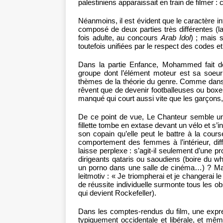
palestiniens apparaissait en train de filmer : 
Néanmoins, il est évident que le caractère in
composé de deux parties très différentes (l
fois adulte, au concours
Arab Idol
) ; mais 
toutefois unifiées par le respect des codes e
Dans la partie Enfance, Mohammed fait d
groupe dont l’élément moteur est sa soeur 
thèmes de la théorie du genre. Comme dans t
rêvent que de devenir footballeuses ou boxe
manqué qui court aussi vite que les garçons
De ce point de vue, Le Chanteur semble un
fillette tombe en extase devant un vélo et s’i
son copain qu’elle peut le battre à la cours
comportement des femmes à l’intérieur, dif
laisse perplexe : s’agit-il seulement d’une p
dirigeants qataris ou saoudiens (boire du w
un porno dans une salle de cinéma…) ? Mais 
leitmotiv : « Je triompherai et je changerai 
de réussite individuelle surmonte tous les ob
qui devient Rockefeller).
Dans les comptes-rendus du film, une expres
typiquement occidentale et libérale, et m