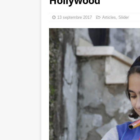
Hollywood
6 août 2026 ]
Le déploiement
13 septembre 2017
Articles
,
Slider
génocide
[ 9 aoû