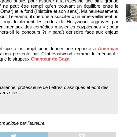
 grand public, pour assurer à la Palestine une plus grande
f ne peut être rempli qu’en trouvant un équilibre entre le
 d’Omar) et le fond (l’histoire et son sens). Malheureusement,
pour Télérama, il cherche à susciter « un émerveillement un
t trop docilement les codes de Hollywood, aggravés par
entimentaux des comédies musicales égyptiennes » ; pour
a-t-il le concours ?) « paraît dérisoire face aux enjeux
rticipe à un projet pour donner une réponse à
American
irakien présenté par Clint Eastwood comme le méchant :
 que le sirupeux
Chanteur de Gaza
.
alienne, professeure de Lettres classiques et écrit des
vers sites.
muniqué par l’auteure.