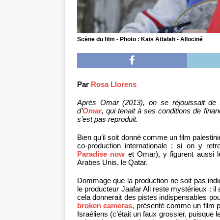
Scène du film - Photo : Kais Attalah - Allociné
Par
Rosa Llorens
Après Omar (2013), on se réjouissait de
d’
Omar
, qui tenait à ses conditions de fin
s’est pas reproduit.
Bien qu’il soit donné comme un film palesti
co-production internationale : si on y ret
Paradise now
et Omar), y figurent aussi 
Arabes Unis, le Qatar.
Dommage que la production ne soit pas indiqu
le producteur Jaafar Ali reste mystérieux : i
cela donnerait des pistes indispensables pour 
broken cameras
, présenté comme un film pa
Israéliens (c’était un faux grossier, puisque l