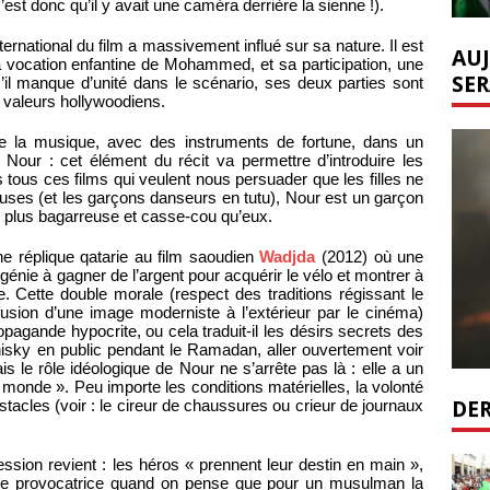
c’est donc qu’il y avait une caméra derrière la sienne !).
ternational du film a massivement influé sur sa nature. Il est
AUJ
a vocation enfantine de Mohammed, et sa participation, une
SER
s’il manque d’unité dans le scénario, ses deux parties sont
t valeurs hollywoodiens.
e la musique, avec des instruments de fortune, dans un
Nour : cet élément du récit va permettre d’introduire les
ous ces films qui veulent nous persuader que les filles ne
uses (et les garçons danseurs en tutu), Nour est un garçon
, plus bagarreuse et casse-cou qu’eux.
e réplique qatarie au film saoudien
Wadjda
(2012) où une
ngénie à gagner de l’argent pour acquérir le vélo et montrer à
e. Cette double morale (respect des traditions régissant le
fusion d’une image moderniste à l’extérieur par le cinéma)
ropagande hypocrite, ou cela traduit-il les désirs secrets des
hisky en public pendant le Ramadan, aller ouvertement voir
le rôle idéologique de Nour ne s’arrête pas là : elle a un
le monde ». Peu importe les conditions matérielles, la volonté
DER
stacles (voir : le cireur de chaussures ou crieur de journaux
sion revient : les héros « prennent leur destin en main »,
ême provocatrice quand on pense que pour un musulman la