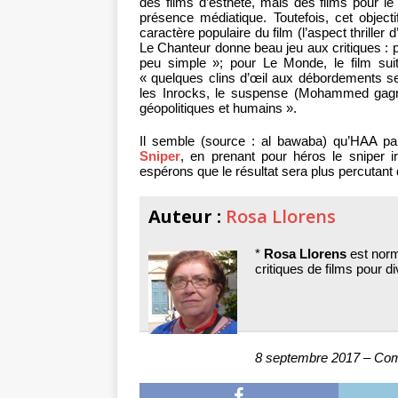
des films d’esthète, mais des films pour le
présence médiatique. Toutefois, cet objecti
caractère populaire du film (l’aspect thriller
Le Chanteur donne beau jeu aux critiques : 
peu simple »; pour Le Monde, le film sui
« quelques clins d’œil aux débordements s
les Inrocks, le suspense (Mohammed gagner
géopolitiques et humains ».
Il semble (source : al bawaba) qu’HAA pa
Sniper
, en prenant pour héros le sniper 
espérons que le résultat sera plus percutant
Auteur :
Rosa Llorens
*
Rosa Llorens
est norm
critiques de films pour di
8 septembre 2017 – Com