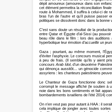
dépit amoureux (amoureux dans son enfance 
cet élément permettra la réconciliation finale 
route à Mohammed, il suffira à celui-ci de r
bras l’un de l’autre et qu’il puisse passe
politiques se dissolvent donc dans la bonne 
C’est sans doute un résultat de la production i
entre Qatar et Égypte d’al-Sissi (au pouvoir
beau rôle dans le film : lors des auditions 
hyperbolique leur émotion d’accueillir un jeun
Gaza ; pourtant, au même moment, l’Égypt
d’éviter l’asphyxie. Le concours musical p
à peu de frais. (Il semble qu’ils y aient pri
concours
Arab Idol
, d’un deuxième Palestini
qui dénonça aussitôt… un génocide commis 
assyriens : les chanteurs palestiniens peuve
Le Chanteur de Gaza fonctionne donc sel
corrompt le message affiché (le soutien à u
noie dans les bons sentiments et fait appara
bombardements israéliens de l’été 2014) co
On n’en veut pas pour autant à HAA : il sera
cela implique de jongler avec toutes sorte