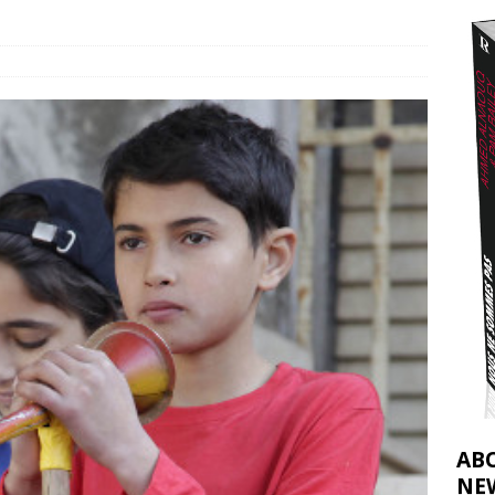
 du Maroc à Gaza est dénoncé comme de la complicité avec le
t 2026 ]
AB
NE