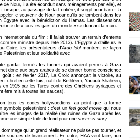
de Nour, il a été éconduit sans ménagements par elle), et
: lorsque, au passage de la frontière, il surgit pour barrer la
appeler le souvenir de Nour pour qu’ils se tombent dans les
r en Égypte avec la bénédiction du Hamas. Les dissensions
volonté de « tous les gars du monde » se donnant la main.
nternationale du film : il fallait trouver un terrain d’entente
 comme ministre depuis l’été 2013). L’Égypte a d’ailleurs le
au Caire, les présentateurs d’
Arab Idol
montrent de façon
e Palestinien et leur solidarité avec
e gardait fermés les tunnels qui avaient permis à Gaza
ermet donc aux pays arabes de se donner bonne conscience
s goût : en février 2017, La Croix annonçait la victoire, au
en, chrétien cette fois, natif de Bethléem, Yacoub Shaheen,
en 1915 par les Turcs contre des Chrétiens syriaques et
nt être mis à toutes les sauces).
on tous les codes hollywoodiens, au point que la forme
n symbole palestinien) : c’est un
feel good movie
qui nous
ître les images de la réalité (les ruines de Gaza après les
mme une simple toile de fond pour une
success story
.
it dommage qu’un grand réalisateur ne puisse pas tourner, et
s de sources de financement. En outre, HAA veut faire, non