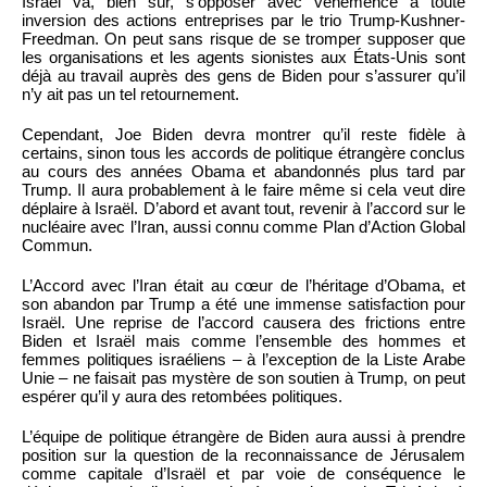
Israël va, bien sûr, s’opposer avec véhémence à toute
inversion des actions entreprises par le trio Trump-Kushner-
Freedman. On peut sans risque de se tromper supposer que
les organisations et les agents sionistes aux États-Unis sont
déjà au travail auprès des gens de Biden pour s’assurer qu’il
n’y ait pas un tel retournement.
Cependant, Joe Biden devra montrer qu’il reste fidèle à
certains, sinon tous les accords de politique étrangère conclus
au cours des années Obama et abandonnés plus tard par
Trump. Il aura probablement à le faire même si cela veut dire
déplaire à Israël. D’abord et avant tout, revenir à l’accord sur le
nucléaire avec l’Iran, aussi connu comme Plan d’Action Global
Commun.
L’Accord avec l’Iran était au cœur de l’héritage d’Obama, et
son abandon par Trump a été une immense satisfaction pour
Israël. Une reprise de l’accord causera des frictions entre
Biden et Israël mais comme l’ensemble des hommes et
femmes politiques israéliens – à l’exception de la Liste Arabe
Unie – ne faisait pas mystère de son soutien à Trump, on peut
espérer qu’il y aura des retombées politiques.
L’équipe de politique étrangère de Biden aura aussi à prendre
position sur la question de la reconnaissance de Jérusalem
comme capitale d’Israël et par voie de conséquence le