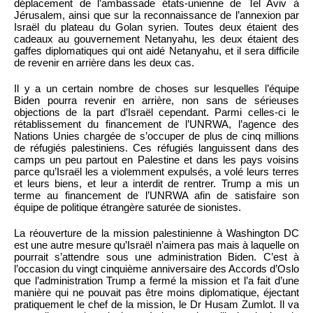
déplacement de l’ambassade états-unienne de Tel Aviv à
Jérusalem, ainsi que sur la reconnaissance de l’annexion par
Israël du plateau du Golan syrien. Toutes deux étaient des
cadeaux au gouvernement Netanyahu, les deux étaient des
gaffes diplomatiques qui ont aidé Netanyahu, et il sera difficile
de revenir en arrière dans les deux cas.
Il y a un certain nombre de choses sur lesquelles l’équipe
Biden pourra revenir en arrière, non sans de sérieuses
objections de la part d’Israël cependant. Parmi celles-ci le
rétablissement du financement de l’UNRWA, l’agence des
Nations Unies chargée de s’occuper de plus de cinq millions
de réfugiés palestiniens. Ces réfugiés languissent dans des
camps un peu partout en Palestine et dans les pays voisins
parce qu’Israël les a violemment expulsés, a volé leurs terres
et leurs biens, et leur a interdit de rentrer. Trump a mis un
terme au financement de l’UNRWA afin de satisfaire son
équipe de politique étrangère saturée de sionistes.
La réouverture de la mission palestinienne à Washington DC
est une autre mesure qu’Israël n’aimera pas mais à laquelle on
pourrait s’attendre sous une administration Biden. C’est à
l’occasion du vingt cinquième anniversaire des Accords d’Oslo
que l’administration Trump a fermé la mission et l’a fait d’une
manière qui ne pouvait pas être moins diplomatique, éjectant
pratiquement le chef de la mission, le Dr Husam Zumlot. Il va