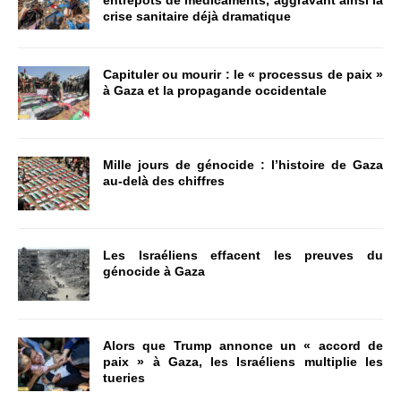
entrepôts de médicaments, aggravant ainsi la
crise sanitaire déjà dramatique
Capituler ou mourir : le « processus de paix »
à Gaza et la propagande occidentale
Mille jours de génocide : l’histoire de Gaza
au-delà des chiffres
Les Israéliens effacent les preuves du
génocide à Gaza
Alors que Trump annonce un « accord de
paix » à Gaza, les Israéliens multiplie les
tueries