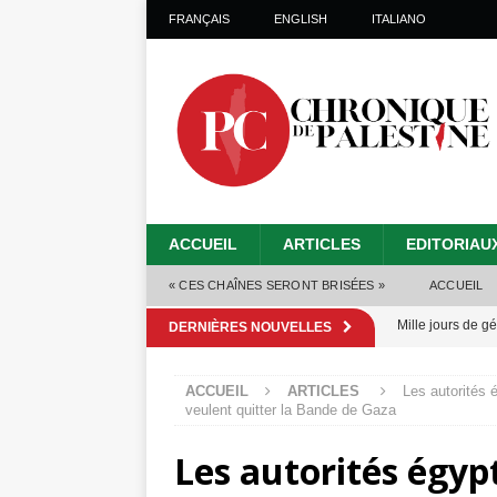
FRANÇAIS
ENGLISH
ITALIANO
ACCUEIL
ARTICLES
EDITORIAU
« CES CHAÎNES SERONT BRISÉES »
ACCUEIL
Mille jours de gé
DERNIÈRES NOUVELLES
Les Israéliens 
ACCUEIL
ARTICLES
Les autorités 
Alors que Trump
veulent quitter la Bande de Gaza
tueries
[ 4 août 
Les autorités égyp
Les Israéliens s