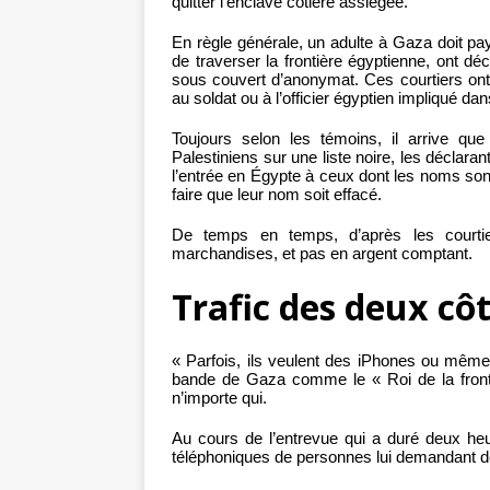
quitter l’enclave côtière assiégée.
En règle générale, un adulte à Gaza doit pay
de traverser la frontière égyptienne, ont déc
sous couvert d’anonymat. Ces courtiers ont
au soldat ou à l’officier égyptien impliqué dan
Toujours selon les témoins, il arrive que
Palestiniens sur une liste noire, les déclaran
l’entrée en Égypte à ceux dont les noms so
faire que leur nom soit effacé.
De temps en temps, d’après les courti
marchandises, et pas en argent comptant.
Trafic des deux côt
« Parfois, ils veulent des iPhones ou même 
bande de Gaza comme le « Roi de la front
n’importe qui.
Au cours de l’entrevue qui a duré deux he
téléphoniques de personnes lui demandant de