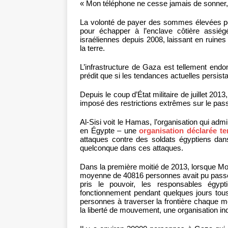
« Mon téléphone ne cesse jamais de sonner, »
La volonté de payer des sommes élevées pour
pour échapper à l’enclave côtière assiégé
israéliennes depuis 2008, laissant en ruin
la terre.
L’infrastructure de Gaza est tellement end
prédit que si les tendances actuelles persista
Depuis le coup d’État militaire de juillet 20
imposé des restrictions extrêmes sur le pass
Al-Sisi voit le Hamas, l’organisation qui 
en Égypte – une
organisation déclarée ter
attaques contre des soldats égyptiens dan
quelconque dans ces attaques.
Dans la première moitié de 2013, lorsque Moh
moyenne de 40816 personnes avait pu passer
pris le pouvoir, les responsables égypt
fonctionnement pendant quelques jours to
personnes à traverser la frontière chaque 
la liberté de mouvement, une organisation i