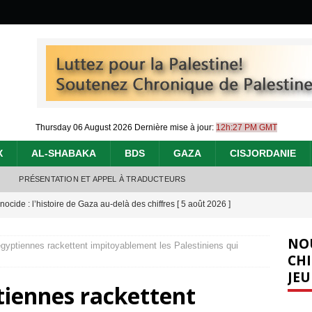
Thursday 06 August 2026
Dernière mise à jour:
12h:27 PM GMT
X
AL-SHABAKA
BDS
GAZA
CISJORDANIE
PRÉSENTATION ET APPEL À TRADUCTEURS
nocide : l’histoire de Gaza au-delà des chiffres
[ 5 août 2026 ]
effacent les preuves du génocide à Gaza
[ 4 août 2026 ]
NO
égyptiennes rackettent impitoyablement les Palestiniens qui
 annonce un « accord de paix » à Gaza, les Israéliens multiplie les
CHI
JEU
2026 ]
tiennes rackettent
e servent de la Cisjordanie comme d’une poubelle pour leurs déchets