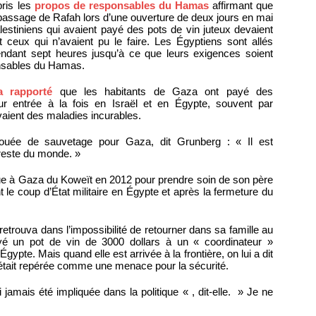
ris les
propos de responsables du Hamas
affirmant que
de passage de Rafah lors d’une ouverture de deux jours en mai
Palestiniens qui avaient payé des pots de vin juteux devaient
nt ceux qui n’avaient pu le faire. Les Égyptiens sont allés
endant sept heures jusqu’à ce que leurs exigences soient
ponsables du Hamas.
a rapporté
que les habitants de Gaza ont payé des
 leur entrée à la fois en Israël et en Égypte, souvent par
vaient des maladies incurables.
uée de sauvetage pour Gaza, dit Grunberg : « Il est
reste du monde. »
nue à Gaza du Koweït en 2012 pour prendre soin de son père
 le coup d’État militaire en Égypte et après la fermeture du
trouva dans l’impossibilité de retourner dans sa famille au
ayé un pot de vin de 3000 dollars à un « coordinateur »
gypte. Mais quand elle est arrivée à la frontière, on lui a dit
le était repérée comme une menace pour la sécurité.
jamais été impliquée dans la politique « , dit-elle. » Je ne