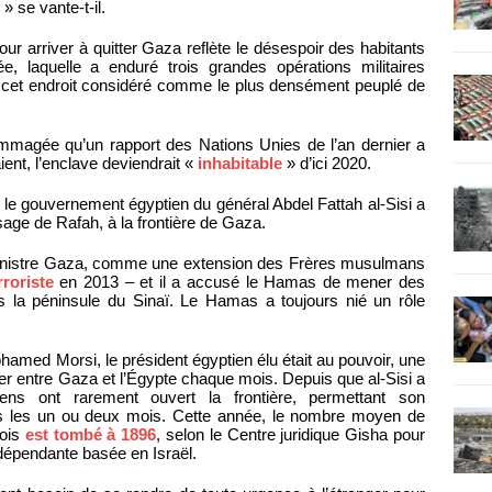
 se vante-t-il.
 arriver à quitter Gaza reflète le désespoir des habitants
e, laquelle a enduré trois grandes opérations militaires
es cet endroit considéré comme le plus densément peuplé de
ommagée qu’un rapport des Nations Unies de l’an dernier a
ient, l’enclave deviendrait «
inhabitable
» d’ici 2020.
13, le gouvernement égyptien du général Abdel Fattah al-Sisi a
age de Rafah, à la frontière de Gaza.
administre Gaza, comme une extension des Frères musulmans
roriste
en 2013 – et il a accusé le Hamas de mener des
s la péninsule du Sinaï. Le Hamas a toujours nié un rôle
amed Morsi, le président égyptien élu était au pouvoir, une
 entre Gaza et l’Égypte chaque mois. Depuis que al-Sisi a
iens ont rarement ouvert la frontière, permettant son
us les un ou deux mois. Cette année, le nombre moyen de
mois
est tombé à 1896
, selon le Centre juridique Gisha pour
ndépendante basée en Israël.