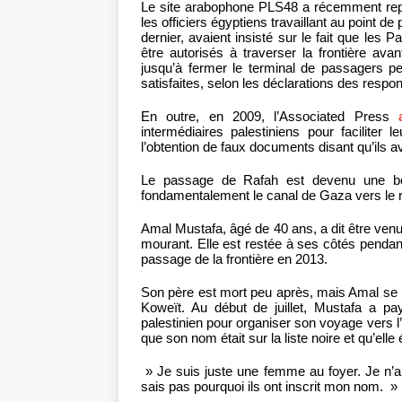
Le site arabophone PLS48 a récemment rep
les officiers égyptiens travaillant au point 
dernier, avaient insisté sur le fait que les 
être autorisés à traverser la frontière ava
jusqu’à fermer le terminal de passagers p
satisfaites, selon les déclarations des res
En outre, en 2009, l’Associated Press
intermédiaires palestiniens pour faciliter
l’obtention de faux documents disant qu’ils a
Le passage de Rafah est devenu une bo
fondamentalement le canal de Gaza vers le 
Amal Mustafa, âgé de 40 ans, a dit être ve
mourant. Elle est restée à ses côtés pendant
passage de la frontière en 2013.
Son père est mort peu après, mais Amal se re
Koweït. Au début de juillet, Mustafa a p
palestinien pour organiser son voyage vers l’É
que son nom était sur la liste noire et qu’el
» Je suis juste une femme au foyer. Je n’ai 
sais pas pourquoi ils ont inscrit mon nom. »