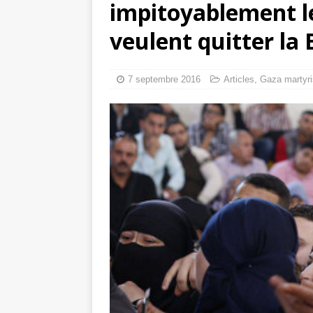
impitoyablement le
toxiques
[ 3 aoû
veulent quitter la
Capituler ou mo
6 août 2026 ]
7 septembre 2016
Articles
,
Gaza martyr