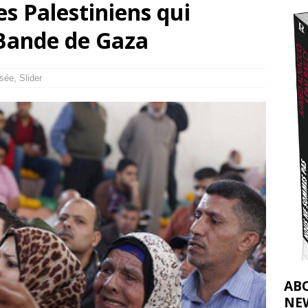
s Palestiniens qui
t 2026 ]
 Bande de Gaza
urir : le « processus de paix » à Gaza et la propagande occidentale
[
isée
,
Slider
AB
NE