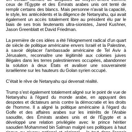
ceux de l’Égypte et des Émirats arabes unis ont tenté de
remplir certains des blancs. Mais personne n’avait la capacité,
le style, les antécédents et la diligence de Netanyahu, qui avait
également un accès totalement libre au président élu par le
biais de ses trois lieutenants ultra-sionistes, Jared Kushner,
Jason Greenblatt et David Friedman.
La première de ces idées a été l’éloignement radical d’un quart
de siècle de politique américaine envers Israël et la Palestine,
à savoir déplacer l’ambassade américaine de Tel Aviv à
Jérusalem, reconnaître une légitimité aux colonies juives
illégales dans les terres palestiniennes occupées, abandonner
la solution à deux États et avaliser une souveraineté
israélienne sur les hauteurs du Golan syrien occupé.
C’était le rêve de Netanyahu qui devenait réalité.
Trump s’est également totalement aligné sur le point de vue de
Netanyahu à l’égard du monde arabe, en appuyant des
despotes et dictateurs amis contre la démocratie et les droits
de l’homme. Il a aligné la politique américaine à l’égard du
Golfe et des affaires arabes sur les intérêts de l’Arabie
saoudite, des Émirats arabes unis et de l’Égypte et a
développé une relation privilégiée avec le prince héritier
saoudien Mohammed bin Salman malgré ses politiques à haut