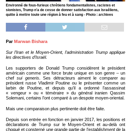
Environné de fous-furieux chrétiens fondamentalistes, racistes et
sionistes, Trump n'a de cesse de donner satisfaction aux Israéliens,
quitte à mettre toute une région à feu et à sang - Photo : archives
Par
Marwan Bishara
Sur l’Iran et le Moyen-Orient, l’administration Trump applique
les directives d’Israël.
Les supporters de Donald Trump considèrent le président
américain comme une force brute unique en son genre – un
chef
sui generis
. Ses détracteurs aiment le comparer au
président russe Vladimir Poutine ou le présenter comme un
larbin de Poutine, et depuis qu’il a ordonné l’assassinat
« vengeur » ​​ou « téméraire » du général iranien Qassim
Solemani, certains l’ont comparé à un despote moyen-oriental.
Mais une comparaison plus pertinente doit être faite.
Depuis son entrée en fonction en janvier 2017, les positions et
déclarations de Trump sur le Moyen-Orient et au-delà ont
choqué et consterné une grande partie de l’e
stablishment
de la