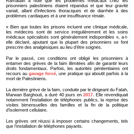
Ramadan a noté que les problèmes médicaux chez les
prisonniers palestiniens étaient répandus et que leur gravité
variait, allant d’infections thoraciques et de diarrhée à des
problèmes cardiaques et à une insuffisance rénale.
« Bien que toutes les prisons incluent une clinique médicale,
les médecins sont de service irrégulièrement et les soins
médicaux spécialisés sont généralement indisponibles », a-t-
elle déclaré, ajoutant que la plupart des prisonniers se font
prescrire des analgésiques au lieu d’être soignés.
Par le passé, ces conditions ont obligé les prisonniers à
entamer des grèves de la faim illimitées afin de garantir leurs
droits fondamentaux. Parfois, les autorités pénitentiaires ont
recours au
gavage forcé
, une pratique qui aboutit parfois à la
mort de Palestiniens.
La dernière grève de la faim, conduite par le dirigeant du Fatah,
Marwan Barghouti, a duré 40 jours en
2017
. Elle revendiquait
notamment l’installation de téléphones publics, la reprise des
visites bimensuelles des familles et la fin de la politique
d’isolement cellulaire.
Les grèves ont réussi à imposer certains changements, tels
que l’installation de téléphones payants.