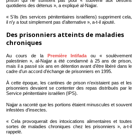
prison qui ne suffisent pas pour « subvenir aux besoins
quotidiens des détenus », a expliqué al-Najjar.
« S’ils (les services pénitentiaires israéliens) suppriment cela,
il n’y a tout simplement pas d’alternative », a-t-il ajouté.
Des prisonniers atteints de maladies
chroniques
Au cours de la
Première Intifada
ou « soulèvement
palestinien », al-Najjar a été condamné à 25 ans de prison,
mais il a passé six ans en détention avant d’être libéré dans le
cadre d’un accord d’échange de prisonniers en 1995.
À cette époque, les cantines de prison n’existaient pas et les
prisonniers devaient se contenter des repas distribués par le
Service pénitentiaire israélien (IPS).
Najjar a raconté que les portions étaient minuscules et souvent
infestées d’insectes.
« Cela provoquerait des intoxications alimentaires et toutes
sortes de maladies chroniques chez les prisonniers », a-t-il
rappelé.