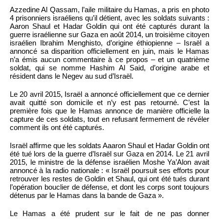
Azzedine Al Qassam, l’aile militaire du Hamas, a pris en photo
4 prisonniers israéliens qu’il détient, avec les soldats suivants :
Aaron Shaul et Hadar Goldin qui ont été capturés durant la
guerre israélienne sur Gaza en août 2014, un troisième citoyen
israélien Ibrahim Menghisto, d’origine éthiopienne – Israël a
annoncé sa disparition officiellement en juin, mais le Hamas
n’a émis aucun commentaire à ce propos – et un quatrième
soldat, qui se nomme Hashim Al Said, d’origine arabe et
résident dans le Negev au sud d’Israël.
Le 20 avril 2015, Israël a annoncé officiellement que ce dernier
avait quitté son domicile et n’y est pas retourné. C’est la
première fois que le Hamas annonce de manière officielle la
capture de ces soldats, tout en refusant fermement de révéler
comment ils ont été capturés.
Israël affirme que les soldats Aaaron Shaul et Hadar Goldin ont
été tué lors de la guerre d’Israël sur Gaza en 2014. Le 21 avril
2015, le ministre de la défense israélien Moshe Ya’Alon avait
annoncé à la radio nationale : « Israël poursuit ses efforts pour
retrouver les restes de Goldin et Shaul, qui ont été tués durant
l’opération bouclier de défense, et dont les corps sont toujours
détenus par le Hamas dans la bande de Gaza ».
Le Hamas a été prudent sur le fait de ne pas donner