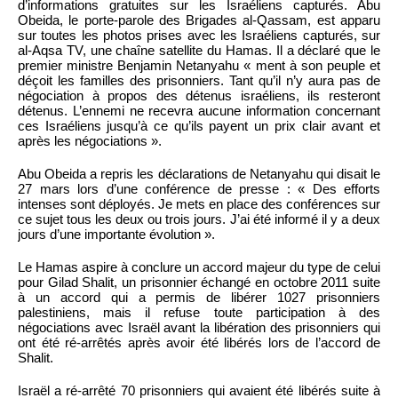
d’informations gratuites sur les Israéliens capturés. Abu
Obeida, le porte-parole des Brigades al-Qassam, est apparu
sur toutes les photos prises avec les Israéliens capturés, sur
al-Aqsa TV, une chaîne satellite du Hamas. Il a déclaré que le
premier ministre Benjamin Netanyahu « ment à son peuple et
déçoit les familles des prisonniers. Tant qu’il n’y aura pas de
négociation à propos des détenus israéliens, ils resteront
détenus. L’ennemi ne recevra aucune information concernant
ces Israéliens jusqu’à ce qu’ils payent un prix clair avant et
après les négociations ».
Abu Obeida a repris les déclarations de Netanyahu qui disait le
27 mars lors d’une conférence de presse : « Des efforts
intenses sont déployés. Je mets en place des conférences sur
ce sujet tous les deux ou trois jours. J’ai été informé il y a deux
jours d’une importante évolution ».
Le Hamas aspire à conclure un accord majeur du type de celui
pour Gilad Shalit, un prisonnier échangé en octobre 2011 suite
à un accord qui a permis de libérer 1027 prisonniers
palestiniens, mais il refuse toute participation à des
négociations avec Israël avant la libération des prisonniers qui
ont été ré-arrêtés après avoir été libérés lors de l’accord de
Shalit.
Israël a ré-arrêté 70 prisonniers qui avaient été libérés suite à