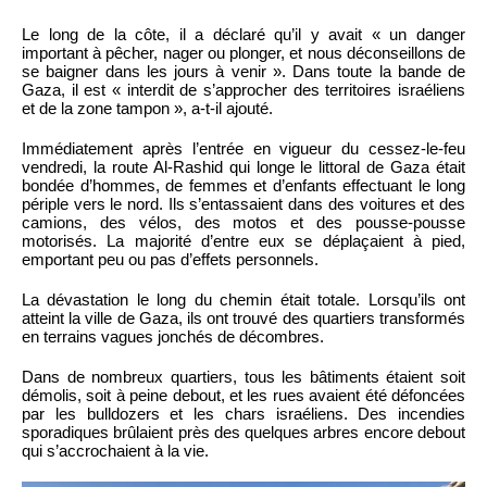
Le long de la côte, il a déclaré qu’il y avait « un danger
important à pêcher, nager ou plonger, et nous déconseillons de
se baigner dans les jours à venir ». Dans toute la bande de
Gaza, il est « interdit de s’approcher des territoires israéliens
et de la zone tampon », a-t-il ajouté.
Immédiatement après l’entrée en vigueur du cessez-le-feu
vendredi, la route Al-Rashid qui longe le littoral de Gaza était
bondée d’hommes, de femmes et d’enfants effectuant le long
périple vers le nord. Ils s’entassaient dans des voitures et des
camions, des vélos, des motos et des pousse-pousse
motorisés. La majorité d’entre eux se déplaçaient à pied,
emportant peu ou pas d’effets personnels.
La dévastation le long du chemin était totale. Lorsqu’ils ont
atteint la ville de Gaza, ils ont trouvé des quartiers transformés
en terrains vagues jonchés de décombres.
Dans de nombreux quartiers, tous les bâtiments étaient soit
démolis, soit à peine debout, et les rues avaient été défoncées
par les bulldozers et les chars israéliens. Des incendies
sporadiques brûlaient près des quelques arbres encore debout
qui s’accrochaient à la vie.