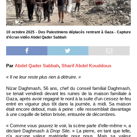
10 octobre 2025 - Des Palestiniens déplacés rentrant à Gaza - Capture
d'écran vidéo Abdel Qader Sabbah
Par
Abdel Qader Sabbah
,
Sharif Abdel Kouddous
« Il ne leur reste plus rien à détruire. »
Nizar Daghmash, 56 ans, chef du conseil familial Daghmash,
se tenait vendredi devant les ruines de la maison familiale à
Gaza, après avoir regagné le nord à la suite d’un cessez-le-feu
entré en vigueur plus tôt dans la journée, à midi. Sa maison
était encore debout, mais à peine : elle ressemblait davantage
à une coquille de béton brisée, entourée de décombres.
« Comme vous pouvez le voir, la scène parle d’elle-même », a
déclaré Daghmash à
Drop Site
. « La pierre, en tant que telle,
n’a aucune valeur matérielle pour nous. Mais sa valeur