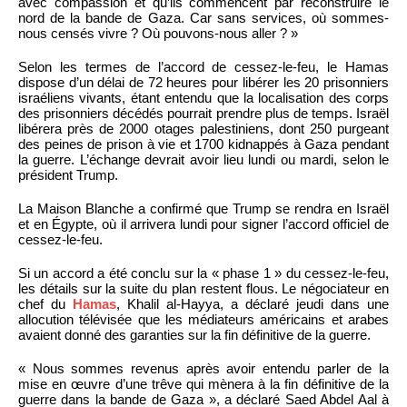
avec compassion et qu’ils commencent par reconstruire le
nord de la bande de Gaza. Car sans services, où sommes-
nous censés vivre ? Où pouvons-nous aller ? »
Selon les termes de l’accord de cessez-le-feu, le Hamas
dispose d’un délai de 72 heures pour libérer les 20 prisonniers
israéliens vivants, étant entendu que la localisation des corps
des prisonniers décédés pourrait prendre plus de temps. Israël
libérera près de 2000 otages palestiniens, dont 250 purgeant
des peines de prison à vie et 1700 kidnappés à Gaza pendant
la guerre. L’échange devrait avoir lieu lundi ou mardi, selon le
président Trump.
La Maison Blanche a confirmé que Trump se rendra en Israël
et en Égypte, où il arrivera lundi pour signer l’accord officiel de
cessez-le-feu.
Si un accord a été conclu sur la « phase 1 » du cessez-le-feu,
les détails sur la suite du plan restent flous. Le négociateur en
chef du
Hamas
, Khalil al-Hayya, a déclaré jeudi dans une
allocution télévisée que les médiateurs américains et arabes
avaient donné des garanties sur la fin définitive de la guerre.
« Nous sommes revenus après avoir entendu parler de la
mise en œuvre d’une trêve qui mènera à la fin définitive de la
guerre dans la bande de Gaza », a déclaré Saed Abdel Aal à