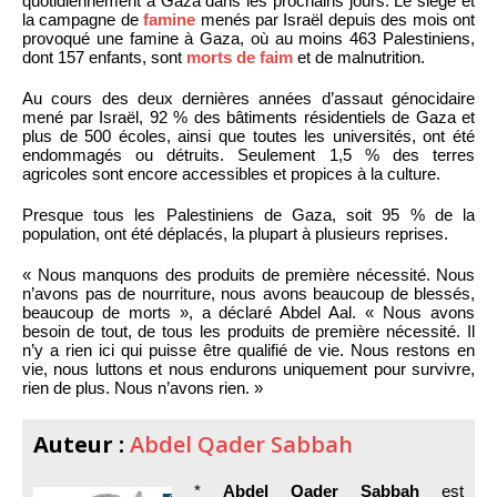
quotidiennement à Gaza dans les prochains jours. Le siège et
la campagne de
famine
menés par Israël depuis des mois ont
provoqué une famine à Gaza, où au moins 463 Palestiniens,
dont 157 enfants, sont
morts de faim
et de malnutrition.
Au cours des deux dernières années d’assaut génocidaire
mené par Israël, 92 % des bâtiments résidentiels de Gaza et
plus de 500 écoles, ainsi que toutes les universités, ont été
endommagés ou détruits. Seulement 1,5 % des terres
agricoles sont encore accessibles et propices à la culture.
Presque tous les Palestiniens de Gaza, soit 95 % de la
population, ont été déplacés, la plupart à plusieurs reprises.
« Nous manquons des produits de première nécessité. Nous
n’avons pas de nourriture, nous avons beaucoup de blessés,
beaucoup de morts », a déclaré Abdel Aal. « Nous avons
besoin de tout, de tous les produits de première nécessité. Il
n’y a rien ici qui puisse être qualifié de vie. Nous restons en
vie, nous luttons et nous endurons uniquement pour survivre,
rien de plus. Nous n’avons rien. »
Auteur :
Abdel Qader Sabbah
*
Abdel Qader Sabbah
est