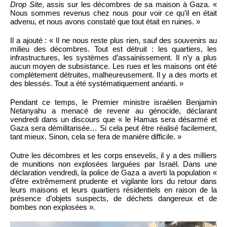
Drop Site
, assis sur les décombres de sa maison à Gaza. «
Nous sommes revenus chez nous pour voir ce qu’il en était
advenu, et nous avons constaté que tout était en ruines. »
Il a ajouté : « Il ne nous reste plus rien, sauf des souvenirs au
milieu des décombres. Tout est détruit : les quartiers, les
infrastructures, les systèmes d’assainissement. Il n’y a plus
aucun moyen de subsistance. Les rues et les maisons ont été
complètement détruites, malheureusement. Il y a des morts et
des blessés. Tout a été systématiquement anéanti. »
Pendant ce temps, le Premier ministre israélien Benjamin
Netanyahu a menacé de revenir au génocide, déclarant
vendredi dans un discours que « le Hamas sera désarmé et
Gaza sera démilitarisée… Si cela peut être réalisé facilement,
tant mieux. Sinon, cela se fera de manière difficile. »
Outre les décombres et les corps ensevelis, il y a des milliers
de munitions non explosées larguées par Israël. Dans une
déclaration vendredi, la police de Gaza a averti la population «
d’être extrêmement prudente et vigilante lors du retour dans
leurs maisons et leurs quartiers résidentiels en raison de la
présence d’objets suspects, de déchets dangereux et de
bombes non explosées ».