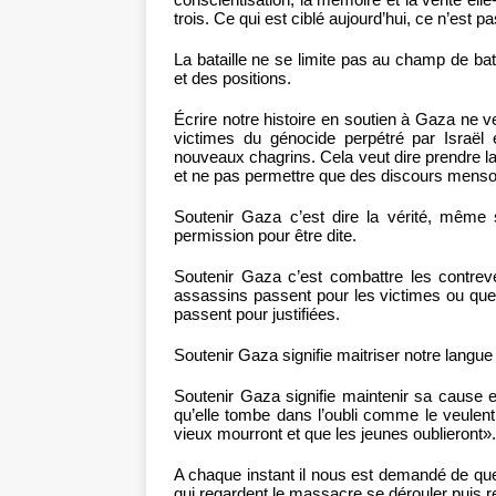
trois. Ce qui est ciblé aujourd’hui, ce n’est pa
La bataille ne se limite pas au champ de ba
et des positions.
Écrire notre histoire en soutien à Gaza ne
victimes du génocide perpétré par Israël 
nouveaux chagrins. Cela veut dire prendre la 
et ne pas permettre que des discours menson
Soutenir Gaza c’est dire la vérité, même 
permission pour être dite.
Soutenir Gaza c’est combattre les contrevé
assassins passent pour les victimes ou que l
passent pour justifiées.
Soutenir Gaza signifie maitriser notre langue ;
Soutenir Gaza signifie maintenir sa cause 
qu’elle tombe dans l’oubli comme le veulent 
vieux mourront et que les jeunes oublieront».
A chaque instant il nous est demandé de qu
qui regardent le massacre se dérouler puis r