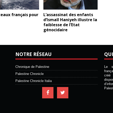
eaux français pour
L’assassinat des enfants
d’Ismaïl Haniyeh illustre la
faiblesse de l’Etat
génocidaire
NOTRE RÉSEAU
QU
Chronique de Palestine
Le si
franç
Palestine Chronicle
créé 
disp
Palestine Chronicle Italia
d’inf
Pales