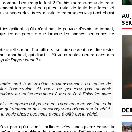
te, comme beaucoup le font ? Ou bien serons-nous de ceux
ndent fermement ce qui est juste, de toute leur force, et
s les pages des livres d’histoire comme ceux qui ont choisi
AUJ
SER
insignifiant, qu’ils n’ont pas le pouvoir d’avoir un impact,
injustice ne persiste que lorsque les bonnes personnes se
te qu’elle arme. Par ailleurs, se taire ne veut pas dire rester
anti-apartheid, qui disait, « Si vous restez neutre dans des
mp de l’oppresseur ?
»
ndre part à la solution, abstenons-nous au moins de
ier l’oppression. Si nous ne pouvons pas soutenir
rions au moins contribuer à mettre fin à l’injustice avec
ts trompeurs qui présentent l’agresseur en victime, et la
DER
x qui répandent des mensonges qui dénaturent la vérité.
 seule chose que nous ayons à offrir est la vérité.
est pas qu’un conflit militaire, c’est une guerre contre la
e-même. Le but ultime de l’agresseur est d’effacer toutes les