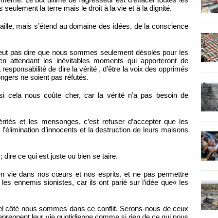
s seulement la terre mais le droit à la vie et à la dignité.
taille, mais s’étend au domaine des idées, de la conscience
 veut pas dire que nous sommes seulement désolés pour les
en attendant les inévitables moments qui apporteront de
responsabilité de dire la vérité , d’être la voix des opprimés
gers ne soient pas réfutés.
si cela nous coûte cher, car la vérité n’a pas besoin de
rités et les mensonges, c’est refuser d’accepter que les
’élimination d’innocents et la destruction de leurs maisons
 dire ce qui est juste ou bien se taire.
en vie dans nos cœurs et nos esprits, et ne pas permettre
les ennemis sionistes, car ils ont parié sur l’idée que« les
el côté nous sommes dans ce conflit. Serons-nous de ceux
eprennent leur vie quotidienne comme si rien de ce qui nous