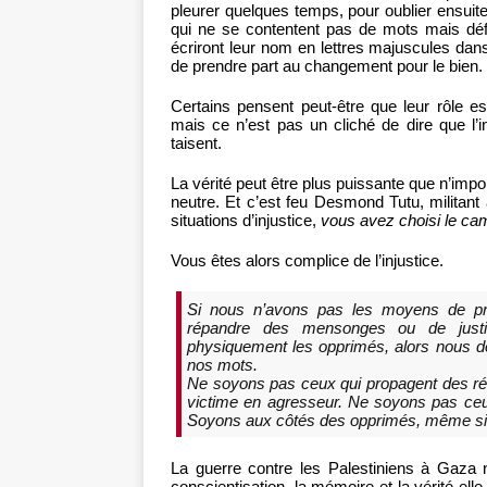
pleurer quelques temps, pour oublier ensui
qui ne se contentent pas de mots mais défe
écriront leur nom en lettres majuscules dan
de prendre part au changement pour le bien.
Certains pensent peut-être que leur rôle est 
mais ce n’est pas un cliché de dire que l’
taisent.
La vérité peut être plus puissante que n’impor
neutre. Et c’est feu Desmond Tutu, militant 
situations d’injustice,
vous avez choisi le ca
Vous êtes alors complice de l’injustice.
Si nous n’avons pas les moyens de pre
répandre des mensonges ou de justif
physiquement les opprimés, alors nous dev
nos mots.
Ne soyons pas ceux qui propagent des réci
victime en agresseur. Ne soyons pas ceu
Soyons aux côtés des opprimés, même si la
La guerre contre les Palestiniens à Gaza n’
conscientisation, la mémoire et la vérité ell