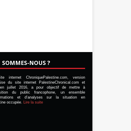
I SOMMES-NOUS ?
te internet ChroniquePalestine.com, version
aise du site internet PalestineChronical.com et
en juillet 2016, a pour objectif de mettre à
osition du public francophone, un ensemble
ormations et d’analyses sur la situation en
tine occupée.
Lire la suite