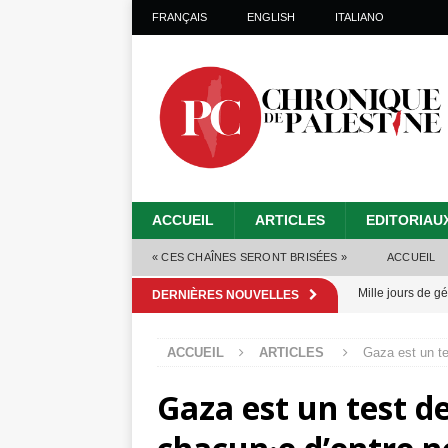
FRANÇAIS
ENGLISH
ITALIANO
ACCUEIL
ARTICLES
EDITORIAU
« CES CHAÎNES SERONT BRISÉES »
ACCUEIL
Mille jours de gé
DERNIÈRES NOUVELLES
Les Israéliens 
ACCUEIL
ARTICLES
Gaza est un te
Alors que Trump
Gaza est un test d
tueries
[ 4 août 
Les Israéliens s