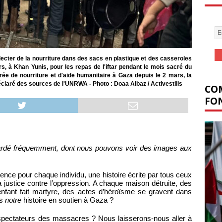
lecter de la nourriture dans des sacs en plastique et des casseroles
rs, à Khan Yunis, pour les repas de l'iftar pendant le mois sacré du
rée de nourriture et d'aide humanitaire à Gaza depuis le 2 mars, la
éclaré des sources de l'UNRWA - Photo : Doaa Albaz / Activestills
COM
FON
ardé fréquemment, dont nous pouvons voir des images aux
ence pour chaque individu, une histoire écrite par tous ceux
 la justice contre l’oppression. A chaque maison détruite, des
 enfant fait martyre, des actes d’héroïsme se gravent dans
us
notre
histoire en soutien à Gaza ?
spectateurs des massacres ? Nous laisserons-nous aller à