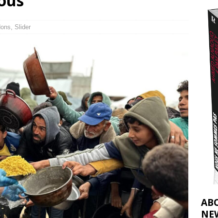
nous
t 2026 ]
urir : le « processus de paix » à Gaza et la propagande occidentale
[
dons
,
Slider
AB
NE