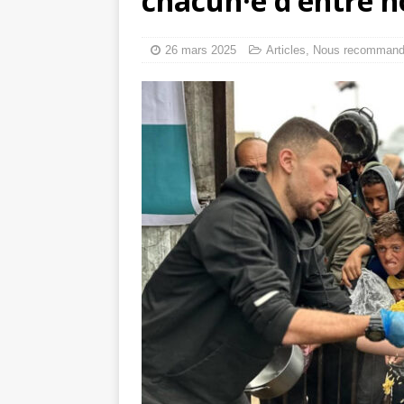
chacun·e d’entre 
toxiques
[ 3 aoû
Capituler ou mo
26 mars 2025
Articles
,
Nous recomman
6 août 2026 ]