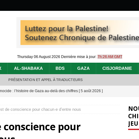
Thursday 06 August 2026
Dernière mise à jour:
7h:26 AM GMT
X
AL-SHABAKA
BDS
GAZA
CISJORDANIE
PRÉSENTATION ET APPEL À TRADUCTEURS
nocide : l’histoire de Gaza au-delà des chiffres
[ 5 août 2026 ]
effacent les preuves du génocide à Gaza
[ 4 août 2026 ]
NO
st de conscience pour chacun·e d’entre nous
 annonce un « accord de paix » à Gaza, les Israéliens multiplie les
CHI
JEU
e conscience pour
2026 ]
e servent de la Cisjordanie comme d’une poubelle pour leurs déchets